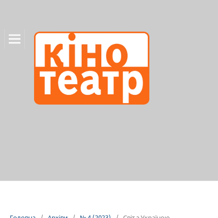
Головна
/
Архіви
/
№ 4 (2023)
/
Світ з Україною