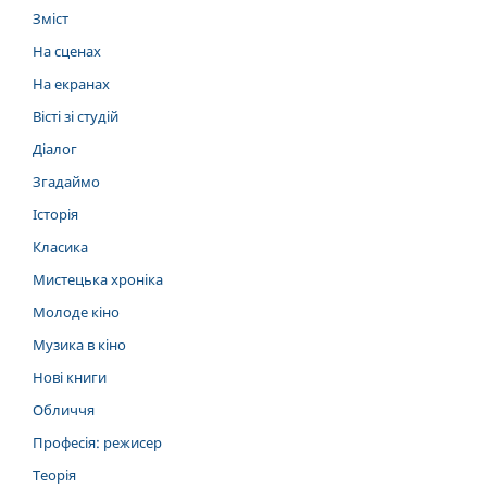
Зміст
На сценах
На екранах
Вісті зі студій
Діалог
Згадаймо
Історія
Класика
Мистецька хроніка
Молоде кіно
Музика в кіно
Нові книги
Обличчя
Професія: режисер
Теорія