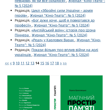
невідомо, як би все склалося»
,
Журнал “Кіно-Театр”:
№ 5 (2024)
Редакція,
Цикл «Збройні сили України – армія
героїв»
,
Журнал “Кіно-Театр”: № 5 (2024)
Редакція,
«Бог дуже хоче, щоб я повертався до
професії»
,
Журнал “Кіно-Театр”: № 5 (2024)
Редакція,
«Англійський воїн»: історія про Шона
Піннера
,
Журнал “Кіно-Театр”: № 5 (2024)
Редакція,
«Реал» у Карлових Варах
,
Журнал “Кіно-
Театр”: № 5 (2024)
Редакція,
Покази фільму про вплив війни на долі
українців
,
Журнал “Кіно-Театр”: № 5 (2024)
<<
<
9
10
11
12
13
14
15
16
17
18
>
>>