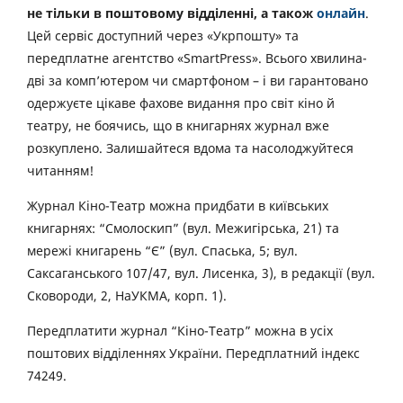
не тільки в поштовому відділенні, а також
онлайн
.
Цей сервіс доступний через «Укрпошту» та
передплатне агентство «SmartPress». Всього хвилина-
дві за комп’ютером чи смартфоном – і ви гарантовано
одержуєте цікаве фахове видання про світ кіно й
театру, не боячись, що в книгарнях журнал вже
розкуплено. Залишайтеся вдома та насолоджуйтеся
читанням!
Журнал Кіно-Театр можна придбати в київських
книгарнях: “Смолоскип” (вул. Межигірська, 21) та
мережі книгарень “Є” (вул. Спаська, 5; вул.
Саксаганського 107/47, вул. Лисенка, 3), в редакції (вул.
Сковороди, 2, НаУКМА, корп. 1).
Передплатити журнал “Кіно-Театр” можна в усіх
поштових відділеннях України. Передплатний індекс
74249.