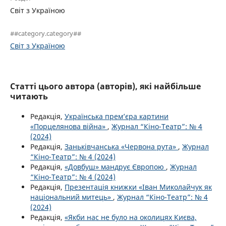
Світ з Україною
##category.category##
Світ з Україною
Статті цього автора (авторів), які найбільше
читають
Редакція,
Українська прем’єра картини
«Порцелянова війна»
,
Журнал “Кіно-Театр”: № 4
(2024)
Редакція,
Заньківчанська «Червона рута»
,
Журнал
“Кіно-Театр”: № 4 (2024)
Редакція,
«Довбуш» мандрує Європою
,
Журнал
“Кіно-Театр”: № 4 (2024)
Редакція,
Презентація книжки «Іван Миколайчук як
національний митець»
,
Журнал “Кіно-Театр”: № 4
(2024)
Редакція,
«Якби нас не було на околицях Києва,