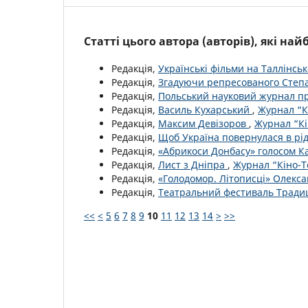
Статті цього автора (авторів), які на
Редакція,
Українські фільми на Таллінсь
Редакція,
Згадуючи репресованого Сте
Редакція,
Польський науковий журнал пр
Редакція,
Василь Кухарський
,
Журнал “Кі
Редакція,
Максим Девізоров
,
Журнал “Кі
Редакція,
Щоб Україна повернулася в рі
Редакція,
«Абрикоси Донбасу» голосом К
Редакція,
Лист з Дніпра
,
Журнал “Кіно-Т
Редакція,
«Голодомор. Літописці» Олекс
Редакція,
Театральний фестиваль Тради
<<
<
5
6
7
8
9
10
11
12
13
14
>
>>