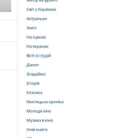
Митці на фронті
Світ з Україною
Актуально
Зміст
На сценах
На екранах
Вісті зі студій
Діалог
Згадаймо
Історія
Класика
Мистецька хроніка
Молоде кіно
Музика в кіно
Нові книги