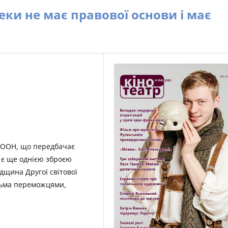
пеки не має правової основи і має
и ООН, що передбачає
 є ще однією зброєю
адщина Другої світової
ятьма переможцями,