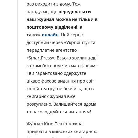
раз виходити з дому. Тож
нагадуємо, що
передплатити
наш журнал можна не тільки в
поштовому відділенні, а
також
онлайн
. Цей сервіс
доступний через «Укрпошту» та
передплатне агентство
«SmartPress». Всього хвилина-дві
за комп’ютером чи смартфоном –
і ви гарантовано одержуєте
цікаве фахове видання про світ
кіно й театру, не боячись, що в
книгарнях журнал вже
розкуплено. Залишайтеся вдома
та насолоджуйтеся читанням!
Журнал Кіно-Театр можна
придбати в київських книгарнях: