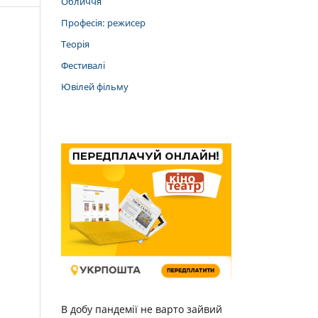
Обличчя
Професія: режисер
Теорія
Фестивалі
Ювілей фільму
В добу пандемії не варто зайвий