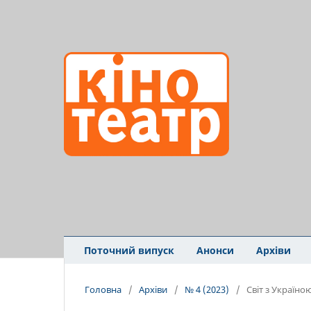
Поточний випуск
Анонси
Архіви
Головна
/
Архіви
/
№ 4 (2023)
/
Світ з Україно