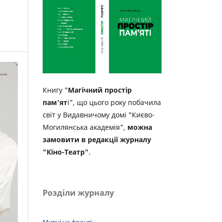
Книгу "
Магічний простір
пам'ят
і", що цього року побачила
світ у Видавничому домі "Києво-
Могилянська академія",
можна
замовити в редакції журналу
"Кіно-Театр"
.
Розділи журналу