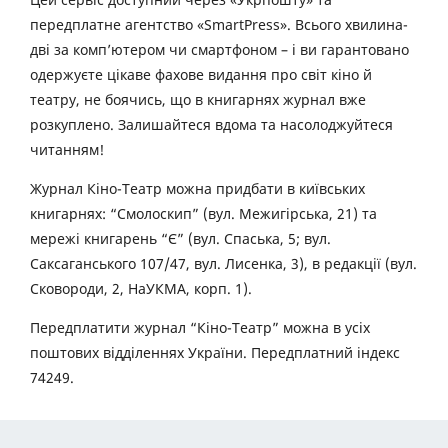
передплатне агентство «SmartPress». Всього хвилина-
дві за комп’ютером чи смартфоном – і ви гарантовано
одержуєте цікаве фахове видання про світ кіно й
театру, не боячись, що в книгарнях журнал вже
розкуплено. Залишайтеся вдома та насолоджуйтеся
читанням!
Журнал Кіно-Театр можна придбати в київських
книгарнях: “Смолоскип” (вул. Межигірська, 21) та
мережі книгарень “Є” (вул. Спаська, 5; вул.
Саксаганського 107/47, вул. Лисенка, 3), в редакції (вул.
Сковороди, 2, НаУКМА, корп. 1).
Передплатити журнал “Кіно-Театр” можна в усіх
поштових відділеннях України. Передплатний індекс
74249.