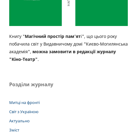
Книгу "
Магічний простір пам'ят
і", що цього року
побачила світ у Видавничому домі "Києво-Могилянська
академія",
можна замовити в редакції журналу
"Кіно-Театр"
.
Розділи журналу
Митці на фронті
Світ з Україною
Актуально
Зміст