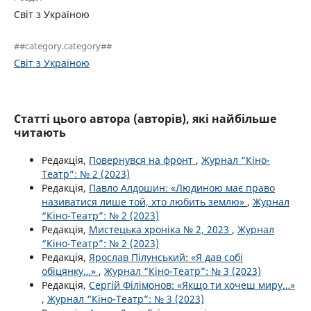
Світ з Україною
##category.category##
Світ з Україною
Статті цього автора (авторів), які найбільше
читають
Редакція,
Повернувся на фронт
,
Журнал “Кіно-
Театр”: № 2 (2023)
Редакція,
Павло Алдошин: «Людиною має право
називатися лише той, хто любить землю»
,
Журнал
“Кіно-Театр”: № 2 (2023)
Редакція,
Мистецька хроніка № 2, 2023
,
Журнал
“Кіно-Театр”: № 2 (2023)
Редакція,
Ярослав Пілунський: «Я дав собі
обіцянку…»
,
Журнал “Кіно-Театр”: № 3 (2023)
Редакція,
Сергій Філімонов: «Якщо ти хочеш миру…»
,
Журнал “Кіно-Театр”: № 3 (2023)