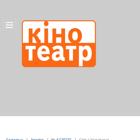
Головна
/
Архіви
/
№ 4 (2023)
/
Світ з Україною