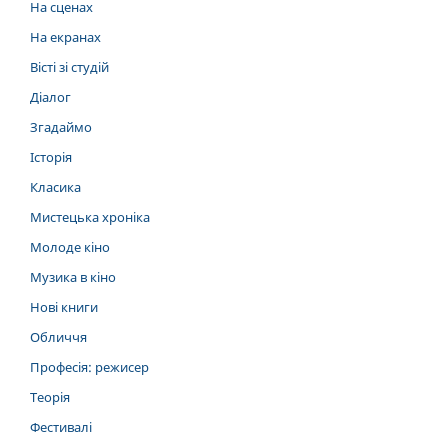
На сценах
На екранах
Вісті зі студій
Діалог
Згадаймо
Історія
Класика
Мистецька хроніка
Молоде кіно
Музика в кіно
Нові книги
Обличчя
Професія: режисер
Теорія
Фестивалі