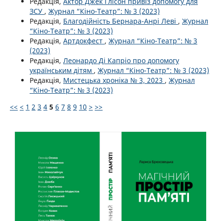
Редакція,
Актор Джек Глісон привіз допомогу для
ЗСУ
,
Журнал “Кіно-Театр”: № 3 (2023)
Редакція,
Благодійність Бернара-Анрі Леві
,
Журнал
“Кіно-Театр”: № 3 (2023)
Редакція,
Артдокфест
,
Журнал “Кіно-Театр”: № 3
(2023)
Редакція,
Леонардо Ді Капріо про допомогу
українським дітям
,
Журнал “Кіно-Театр”: № 3 (2023)
Редакція,
Мистецька хроніка № 3, 2023
,
Журнал
“Кіно-Театр”: № 3 (2023)
<<
<
1
2
3
4
5
6
7
8
9
10
>
>>