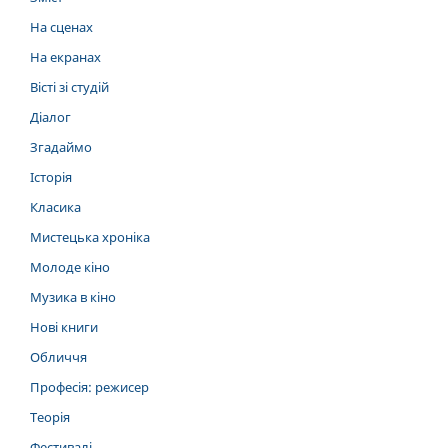
На сценах
На екранах
Вісті зі студій
Діалог
Згадаймо
Історія
Класика
Мистецька хроніка
Молоде кіно
Музика в кіно
Нові книги
Обличчя
Професія: режисер
Теорія
Фестивалі