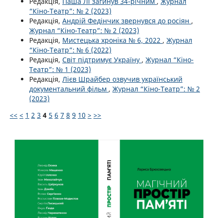
Редакція,
Паша Лі загинув 34-річним
,
Журнал
“Кіно-Театр”: № 2 (2023)
Редакція,
Андрій Федінчик звернувся до росіян
,
Журнал “Кіно-Театр”: № 2 (2023)
Редакція,
Мистецька хроніка № 6, 2022
,
Журнал
“Кіно-Театр”: № 6 (2022)
Редакція,
Світ підтримує Україну
,
Журнал “Кіно-
Театр”: № 1 (2023)
Редакція,
Лієв Шрайбер озвучив український
документальний фільм
,
Журнал “Кіно-Театр”: № 2
(2023)
<<
<
1
2
3
4
5
6
7
8
9
10
>
>>