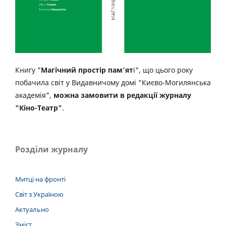
Книгу "
Магічний простір пам'ят
і", що цього року
побачила світ у Видавничому домі "Києво-Могилянська
академія",
можна замовити в редакції журналу
"Кіно-Театр"
.
Розділи журналу
Митці на фронті
Світ з Україною
Актуально
Зміст