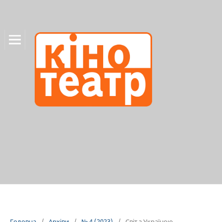
Головна
/
Архіви
/
№ 4 (2023)
/
Світ з Україною