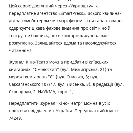
Цей сервіс доступний через «Укрпошту» та
передплатне агентство «SmartPress». Всього хвилина-
дві за комп’ютером чи смартфоном – і ви гарантовано
одержуєте цікаве фахове видання про світ кіно й
театру, не боячись, що в книгарнях журнал вже
розкуплено. Залишайтеся вдома та насолоджуйтеся
читанням!
Журнал Кіно-Театр можна придбати в київських
книгарнях: “Смолоскип” (вул. Межигірська, 21) та
мережі книгарень “Є” (вул. Спаська, 5; вул.
Саксаганського 107/47, вул. Лисенка, 3), в редакції (вул.
Сковороди, 2, НаУКМА, корп. 1).
Передплатити журнал “Кіно-Театр” можна в усіх
поштових відділеннях України. Передплатний індекс
74249.