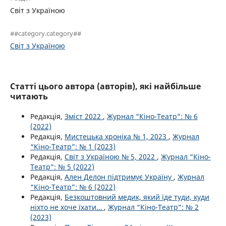
Світ з Україною
##category.category##
Світ з Україною
Статті цього автора (авторів), які найбільше
читають
Редакція,
Зміст 2022
,
Журнал “Кіно-Театр”: № 6
(2022)
Редакція,
Мистецька хроніка № 1, 2023
,
Журнал
“Кіно-Театр”: № 1 (2023)
Редакція,
Світ з Україною № 5, 2022
,
Журнал “Кіно-
Театр”: № 5 (2022)
Редакція,
Ален Делон підтримує Україну
,
Журнал
“Кіно-Театр”: № 6 (2022)
Редакція,
Безкоштовний медик, який їде туди, куди
ніхто не хоче їхати…
,
Журнал “Кіно-Театр”: № 2
(2023)