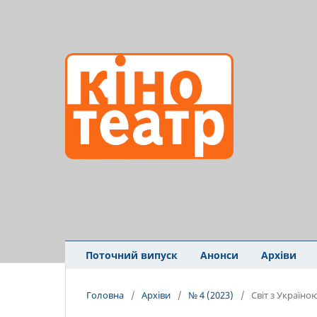
Поточний випуск
Анонси
Архіви
Головна
/
Архіви
/
№ 4 (2023)
/
Світ з Україно