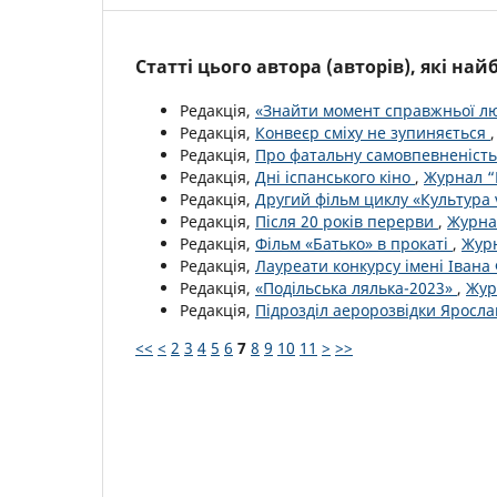
Статті цього автора (авторів), які на
Редакція,
«Знайти момент справжньої л
Редакція,
Конвеєр сміху не зупиняється
Редакція,
Про фатальну самовпевненіст
Редакція,
Дні іспанського кіно
,
Журнал “К
Редакція,
Другий фільм циклу «Культура 
Редакція,
Після 20 років перерви
,
Журнал
Редакція,
Фільм «Батько» в прокаті
,
Журн
Редакція,
Лауреати конкурсу імені Іван
Редакція,
«Подільська лялька-2023»
,
Жур
Редакція,
Підрозділ аеророзвідки Яросла
<<
<
2
3
4
5
6
7
8
9
10
11
>
>>