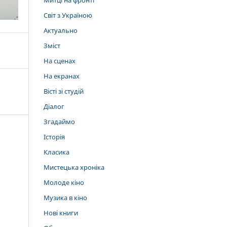
Митці на фронті
Світ з Україною
Актуально
Зміст
На сценах
На екранах
Вісті зі студій
Діалог
Згадаймо
Історія
Класика
Мистецька хроніка
Молоде кіно
Музика в кіно
Нові книги