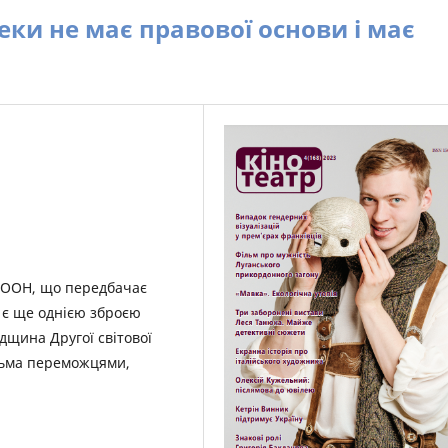
пеки не має правової основи і має
и ООН, що передбачає
 є ще однією зброєю
адщина Другої світової
ятьма переможцями,