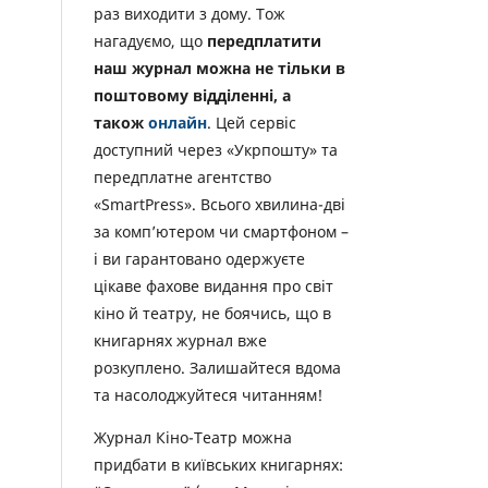
раз виходити з дому. Тож
нагадуємо, що
передплатити
наш журнал можна не тільки в
поштовому відділенні, а
також
онлайн
. Цей сервіс
доступний через «Укрпошту» та
передплатне агентство
«SmartPress». Всього хвилина-дві
за комп’ютером чи смартфоном –
і ви гарантовано одержуєте
цікаве фахове видання про світ
кіно й театру, не боячись, що в
книгарнях журнал вже
розкуплено. Залишайтеся вдома
та насолоджуйтеся читанням!
Журнал Кіно-Театр можна
придбати в київських книгарнях: