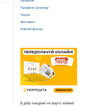
Обличчя
Професія: режисер
Теорія
Фестивалі
Ювілей фільму
В добу пандемії не варто зайвий