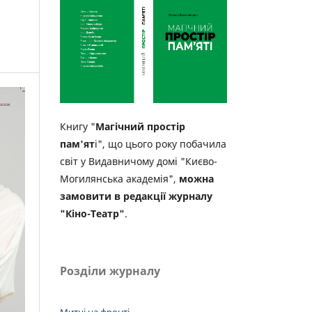
Книгу "
Магічний простір
пам'ят
і", що цього року побачила
світ у Видавничому домі "Києво-
Могилянська академія",
можна
замовити в редакції журналу
"Кіно-Театр"
.
Розділи журналу