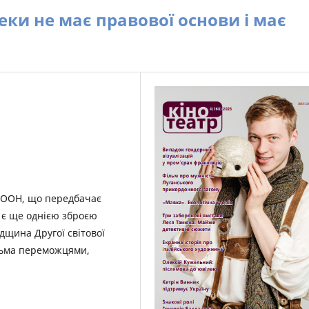
пеки не має правової основи і має
и ООН, що передбачає
 є ще однією зброєю
адщина Другої світової
ятьма переможцями,