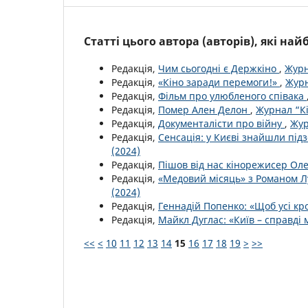
Статті цього автора (авторів), які на
Редакція,
Чим сьогодні є Держкіно
,
Журн
Редакція,
«Кіно заради перемоги!»
,
Журн
Редакція,
Фільм про улюбленого співака
Редакція,
Помер Ален Делон
,
Журнал “Кі
Редакція,
Документалісти про війну
,
Жур
Редакція,
Сенсація: у Києві знайшли пі
(2024)
Редакція,
Пішов від нас кінорежисер Ол
Редакція,
«Медовий місяць» з Романом Л
(2024)
Редакція,
Геннадій Попенко: «Щоб усі к
Редакція,
Майкл Дуглас: «Київ – справді 
<<
<
10
11
12
13
14
15
16
17
18
19
>
>>