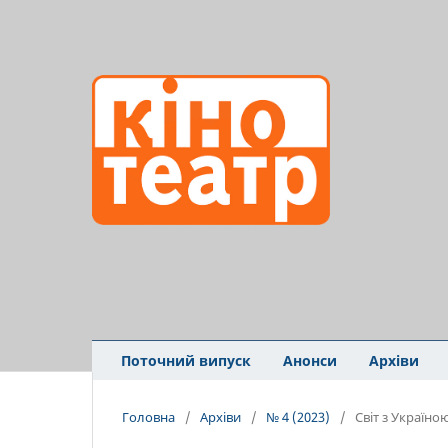
Поточний випуск
Анонси
Архіви
Головна
/
Архіви
/
№ 4 (2023)
/
Світ з Україно