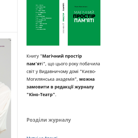
Книгу "
Магічний простір
пам'ят
і", що цього року побачила
світ у Видавничому домі "Києво-
Могилянська академія",
можна
замовити в редакції журналу
"Кіно-Театр"
.
Розділи журналу