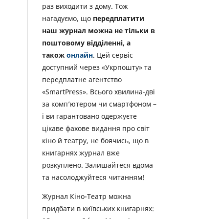
раз виходити з дому. Тож
нагадуємо, що
передплатити
наш журнал можна не тільки в
поштовому відділенні, а
також
онлайн
. Цей сервіс
доступний через «Укрпошту» та
передплатне агентство
«SmartPress». Всього хвилина-дві
за комп’ютером чи смартфоном –
і ви гарантовано одержуєте
цікаве фахове видання про світ
кіно й театру, не боячись, що в
книгарнях журнал вже
розкуплено. Залишайтеся вдома
та насолоджуйтеся читанням!
Журнал Кіно-Театр можна
придбати в київських книгарнях: