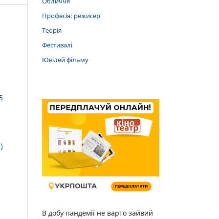
Обличчя
Професія: режисер
Теорія
Фестивалі
Ювілей фільму
5
)
В добу пандемії не варто зайвий