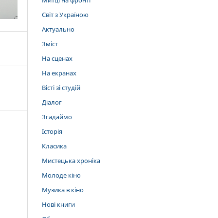
Митці на фронті
Світ з Україною
Актуально
Зміст
На сценах
На екранах
Вісті зі студій
Діалог
Згадаймо
Історія
Класика
Мистецька хроніка
Молоде кіно
Музика в кіно
Нові книги