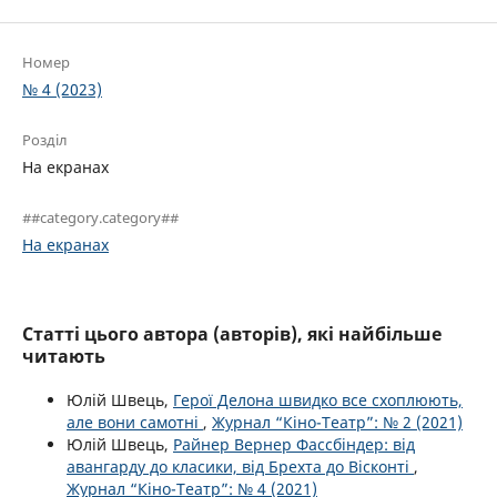
Номер
№ 4 (2023)
Розділ
На екранах
##category.category##
На екранах
Статті цього автора (авторів), які найбільше
читають
Юлій Швець,
Герої Делона швидко все схоплюють,
але вони самотні
,
Журнал “Кіно-Театр”: № 2 (2021)
Юлій Швець,
Райнер Вернер Фассбіндер: від
авангарду до класики, від Брехта до Вісконті
,
Журнал “Кіно-Театр”: № 4 (2021)