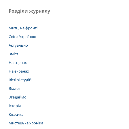
Розділи журналу
Митці на фронті
Світ з Україною
Актуально
Зміст
На сценах
На екранах
Вісті зі студій
Діалог
Згадаймо
Історія
Класика
Мистецька хроніка