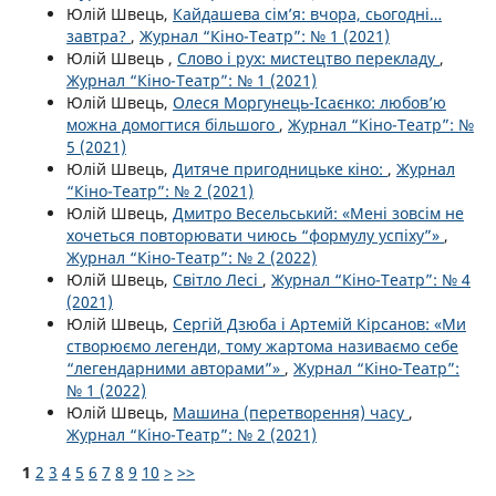
Юлій Швець,
Кайдашева сім’я: вчора, сьогодні…
завтра?
,
Журнал “Кіно-Театр”: № 1 (2021)
Юлій Швець ,
Слово і рух: мистецтво перекладу
,
Журнал “Кіно-Театр”: № 1 (2021)
Юлій Швець,
Олеся Моргунець-Ісаєнко: любов’ю
можна домогтися більшого
,
Журнал “Кіно-Театр”: №
5 (2021)
Юлій Швець,
Дитяче пригодницьке кіно:
,
Журнал
“Кіно-Театр”: № 2 (2021)
Юлій Швець,
Дмитро Весельський: «Мені зовсім не
хочеться повторювати чиюсь “формулу успіху”»
,
Журнал “Кіно-Театр”: № 2 (2022)
Юлій Швець,
Світло Лесі
,
Журнал “Кіно-Театр”: № 4
(2021)
Юлій Швець,
Сергій Дзюба і Артемій Кірсанов: «Ми
створюємо легенди, тому жартома називаємо себе
“легендарними авторами”»
,
Журнал “Кіно-Театр”:
№ 1 (2022)
Юлій Швець,
Машина (перетворення) часу
,
Журнал “Кіно-Театр”: № 2 (2021)
1
2
3
4
5
6
7
8
9
10
>
>>