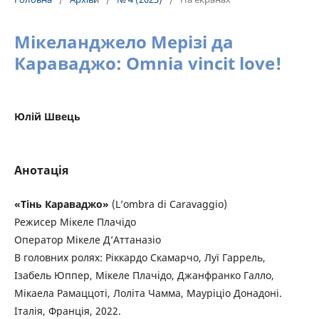
Мікеланджело Мерізі да
Караваджо: Omnia vincit love!
Юлій Швець
Анотація
«Тінь Караваджо»
(L’ombra di Caravaggio)
Режисер Мікеле Плачідо
Оператор Мікеле Д’Аттаназіо
В головних ролях: Ріккардо Скамарчо, Луї Гаррель,
Ізабель Юппер, Мікеле Плачідо, Джанфранко Галло,
Мікаела Рамаццоті, Лоліта Чамма, Мауріціо Донадоні.
Італія, Франція, 2022.