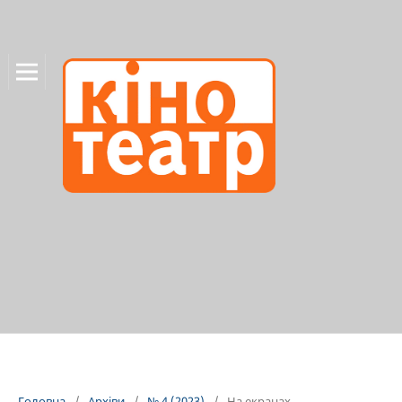
Головна
/
Архіви
/
№ 4 (2023)
/
На екранах