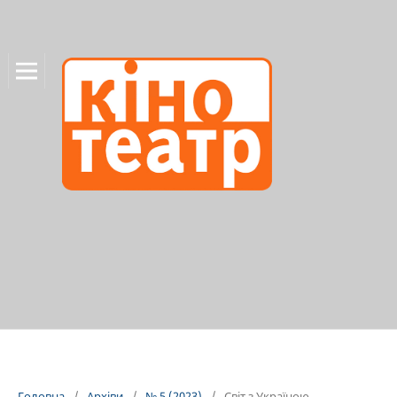
Головна
/
Архіви
/
№ 5 (2023)
/
Світ з Україною