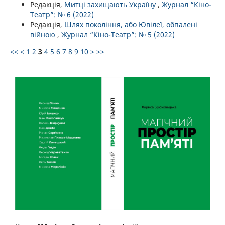
Редакція,
Митці захищають Україну
,
Журнал “Кіно-
Театр”: № 6 (2022)
Редакція,
Шлях покоління, або Ювілеї, обпалені
війною
,
Журнал “Кіно-Театр”: № 5 (2022)
<<
<
1
2
3
4
5
6
7
8
9
10
>
>>