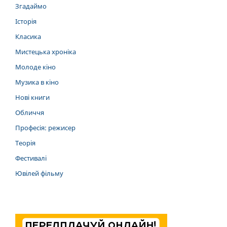
Згадаймо
Історія
Класика
Мистецька хроніка
Молоде кіно
Музика в кіно
Нові книги
Обличчя
Професія: режисер
Теорія
Фестивалі
Ювілей фільму