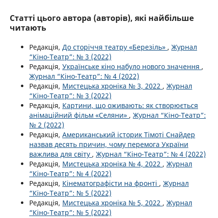
Статті цього автора (авторів), які найбільше
читають
Редакція,
До сторіччя театру «Березіль»
,
Журнал
“Кіно-Театр”: № 3 (2022)
Редакція,
Українське кіно набуло нового значення
,
Журнал “Кіно-Театр”: № 4 (2022)
Редакція,
Мистецька хроніка № 3, 2022
,
Журнал
“Кіно-Театр”: № 3 (2022)
Редакція,
Картини, що оживають: як створюється
анімаційний фільм «Селяни»
,
Журнал “Кіно-Театр”:
№ 2 (2022)
Редакція,
Американський історик Тімоті Снайдер
назвав десять причин, чому перемога України
важлива для світу
,
Журнал “Кіно-Театр”: № 4 (2022)
Редакція,
Мистецька хроніка № 4, 2022
,
Журнал
“Кіно-Театр”: № 4 (2022)
Редакція,
Кінематографісти на фронті
,
Журнал
“Кіно-Театр”: № 5 (2022)
Редакція,
Мистецька хроніка № 5, 2022
,
Журнал
“Кіно-Театр”: № 5 (2022)