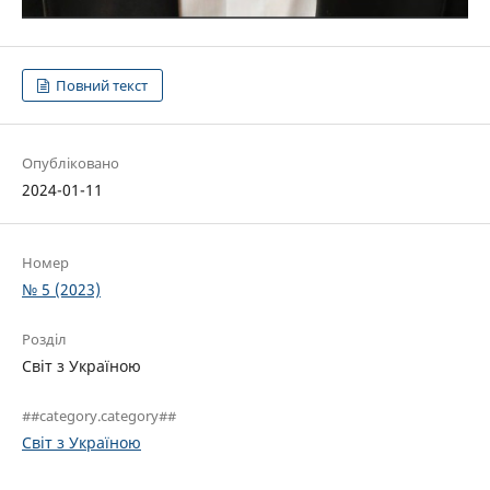
Повний текст
Опубліковано
2024-01-11
Номер
№ 5 (2023)
Розділ
Світ з Україною
##category.category##
Світ з Україною