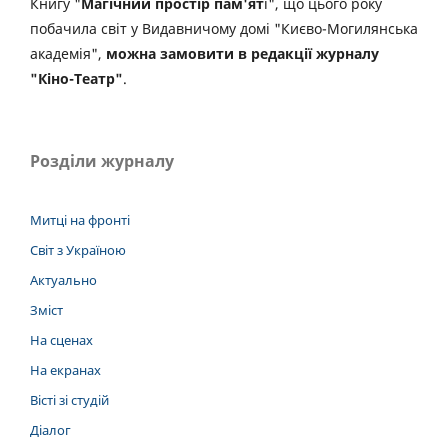
Книгу "
Магічний простір пам'ят
і", що цього року
побачила світ у Видавничому домі "Києво-Могилянська
академія",
можна замовити в редакції журналу
"Кіно-Театр"
.
Розділи журналу
Митці на фронті
Світ з Україною
Актуально
Зміст
На сценах
На екранах
Вісті зі студій
Діалог