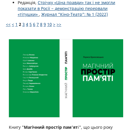
Редакція,
Стрічку «Ціна правди» так і не змогли
показати в Росії − демонстрацію перервали
«тітушки»
,
Журнал “Кіно-Театр”: № 1 (2022)
<<
<
1
2
3
4
5
6
7
8
9
10
>
>>
Книгу "
Магічний простір пам'ят
і", що цього року