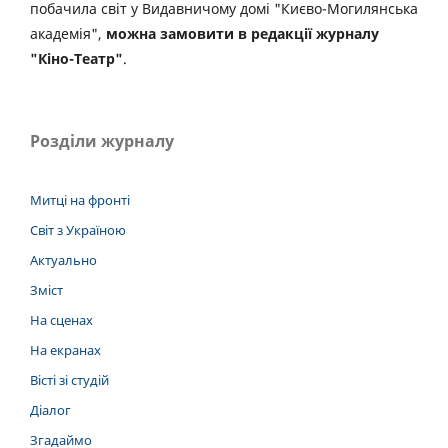
побачила світ у Видавничому домі "Києво-Могилянська
академія",
можна замовити в редакції журналу
"Кіно-Театр"
.
Розділи журналу
Митці на фронті
Світ з Україною
Актуально
Зміст
На сценах
На екранах
Вісті зі студій
Діалог
Згадаймо