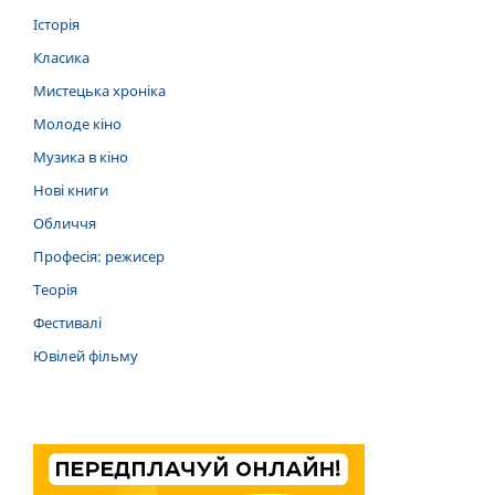
Історія
Класика
Мистецька хроніка
Молоде кіно
Музика в кіно
Нові книги
Обличчя
Професія: режисер
Теорія
Фестивалі
Ювілей фільму