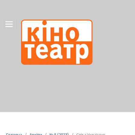
Головна
/
Архіви
/
№ 5 (2023)
/
Світ з Україною