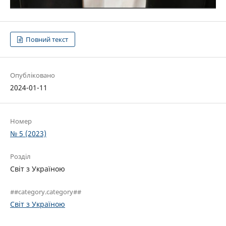
Повний текст
Опубліковано
2024-01-11
Номер
№ 5 (2023)
Розділ
Світ з Україною
##category.category##
Світ з Україною