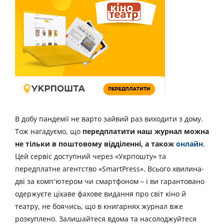
В добу пандемії не варто зайвий раз виходити з дому.
Тож нагадуємо, що
передплатити наш журнал можна
не тільки в поштовому відділенні, а також
онлайн
.
Цей сервіс доступний через «Укрпошту» та
передплатне агентство «SmartPress». Всього хвилина-
дві за комп’ютером чи смартфоном – і ви гарантовано
одержуєте цікаве фахове видання про світ кіно й
театру, не боячись, що в книгарнях журнал вже
розкуплено. Залишайтеся вдома та насолоджуйтеся