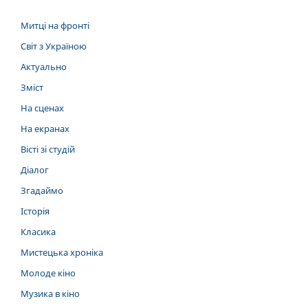
Митці на фронті
Світ з Україною
Актуально
Зміст
На сценах
На екранах
Вісті зі студій
Діалог
Згадаймо
Історія
Класика
Мистецька хроніка
Молоде кіно
Музика в кіно