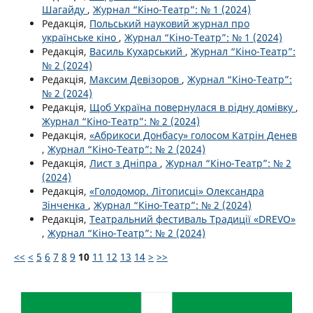
Шагайду
,
Журнал “Кіно-Театр”: № 1 (2024)
Редакція,
Польський науковий журнал про
українське кіно
,
Журнал “Кіно-Театр”: № 1 (2024)
Редакція,
Василь Кухарський
,
Журнал “Кіно-Театр”:
№ 2 (2024)
Редакція,
Максим Девізоров
,
Журнал “Кіно-Театр”:
№ 2 (2024)
Редакція,
Щоб Україна повернулася в рідну домівку
,
Журнал “Кіно-Театр”: № 2 (2024)
Редакція,
«Абрикоси Донбасу» голосом Катрін Денев
,
Журнал “Кіно-Театр”: № 2 (2024)
Редакція,
Лист з Дніпра
,
Журнал “Кіно-Театр”: № 2
(2024)
Редакція,
«Голодомор. Літописці» Олександра
Зінченка
,
Журнал “Кіно-Театр”: № 2 (2024)
Редакція,
Театральний фестиваль Традиції «DREVO»
,
Журнал “Кіно-Театр”: № 2 (2024)
<<
<
5
6
7
8
9
10
11
12
13
14
>
>>