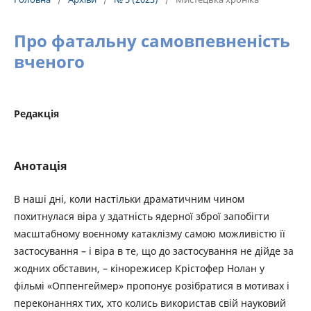
Про фатальну самовпевненість
вченого
Редакція
Анотація
В наші дні, коли настільки драматичним чином
похитнулася віра у здатність ядерної зброї запобігти
масштабному воєнному катаклізму самою можливістю її
застосування – і віра в те, що до застосування не дійде за
жодних обставин, – кінорежисер Крістофер Нолан у
фільмі «Оппенгеймер» пропонує розібратися в мотивах і
переконаннях тих, хто колись використав свій науковий