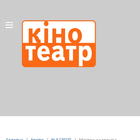
Головна
/
Архіви
/
№ 5 (2023)
/
Мистецька хроніка