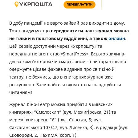
В добу пандемії не варто зайвий раз виходити з дому.
Тож нагадуємо, що
передплатити наш журнал можна
не тільки в поштовому відділенні, а також
онлайн
.
Цей сервіс доступний через «Укрпошту» та
передплатне агентство «SmartPress». Всього хвилина-
дві за комп’ютером чи смартфоном – і ви гарантовано
одержуєте цікаве фахове видання про світ кіно й
театру, не боячись, що в книгарнях журнал вже
розкуплено. Залишайтеся вдома та насолоджуйтеся
читанням!
Журнал Кіно-Театр можна придбати в київських
книгарнях: “Смолоскип” (вул. Межигірська, 21) та
мережі книгарень “Є” (вул. Спаська, 5; вул.
Саксаганського 107/47, вул. Лисенка, 3), в редакції (вул.
Сковороди, 2, НаУКМА, корп. 1).