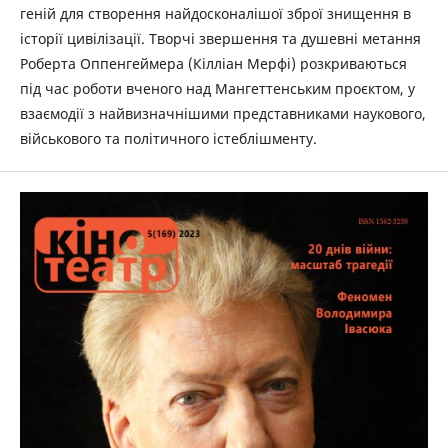
геній для створення найдосконалішої зброї знищення в
історії цивілізації. Творчі звершення та душевні метання
Роберта Оппенгеймера (Кілліан Мерфі) розкриваються
під час роботи вченого над Мангеттенським проєктом, у
взаємодії з найвизначнішими представниками наукового,
військового та політичного істеблішменту.