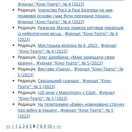
Журнал “Кіно-Театр”: № 4 (2023)
Редакція,
Членство Росії в Раді Безпеки не має
правової основи і має бути передане Україні
,
Журнал “Кіно-Театр”: № 4 (2023)
Редакція,
Режисер Мачек Хамела рятував українців
із небезпечних місць
,
Журнал “Кіно-Театр”: № 4
(2023)
Редакція,
Мистецька хроніка № 4, 2023
,
Журнал
“Кіно-Театр”: № 4 (2023)
Редакція,
Олег Щербина: «Маю захищати свою
країну»
,
Журнал “Кіно-Театр”: № 5 (2023)
Редакція,
Вистава «Гаага»
,
Журнал “Кіно-Театр”: №
5 (2023)
Редакція,
Серіальний скандал
,
Журнал “Кіно-
Театр”: № 5 (2023)
Редакція,
«20 днів у Маріуполі» у США
,
Журнал
“Кіно-Театр”: № 5 (2023)
Редакція,
На телепремію «Еммі» номіновано стрічку
про війну в Україні
,
Журнал “Кіно-Театр”: № 5
(2023)
<<
<
1
2
3
4
5
6
7
8
9
10
>
>>