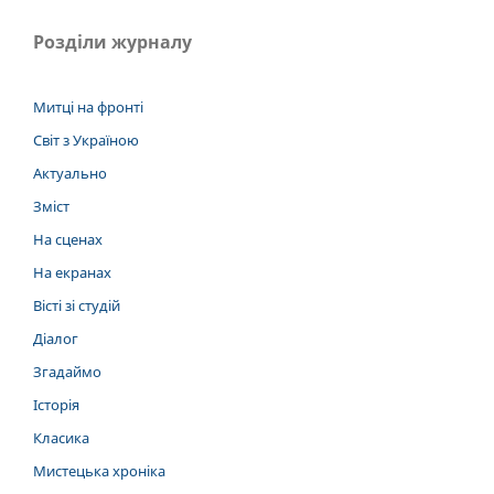
Розділи журналу
Митці на фронті
Світ з Україною
Актуально
Зміст
На сценах
На екранах
Вісті зі студій
Діалог
Згадаймо
Історія
Класика
Мистецька хроніка