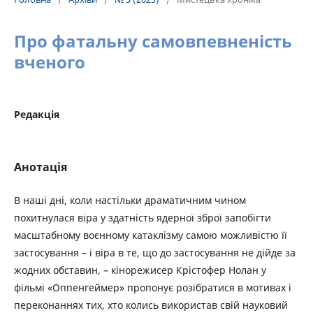
Про фатальну самовпевненість
вченого
Редакція
Анотація
В наші дні, коли настільки драматичним чином
похитнулася віра у здатність ядерної зброї запобігти
масштабному воєнному катаклізму самою можливістю її
застосування – і віра в те, що до застосування не дійде за
жодних обставин, – кінорежисер Крістофер Нолан у
фільмі «Оппенгеймер» пропонує розібратися в мотивах і
переконаннях тих, хто колись використав свій науковий