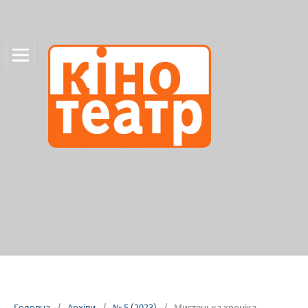
Головна
/
Архіви
/
№ 5 (2023)
/
Мистецька хроніка