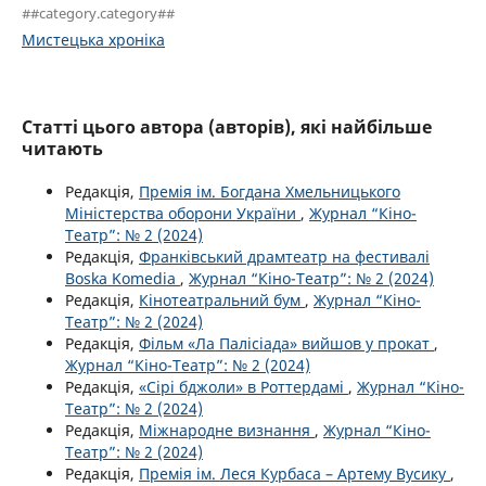
##category.category##
Мистецька хроніка
Статті цього автора (авторів), які найбільше
читають
Редакція,
Премія ім. Богдана Хмельницького
Міністерства оборони України
,
Журнал “Кіно-
Театр”: № 2 (2024)
Редакція,
Франківський драмтеатр на фестивалі
Boska Komedia
,
Журнал “Кіно-Театр”: № 2 (2024)
Редакція,
Кінотеатральний бум
,
Журнал “Кіно-
Театр”: № 2 (2024)
Редакція,
Фільм «Ла Палісіада» вийшов у прокат
,
Журнал “Кіно-Театр”: № 2 (2024)
Редакція,
«Сірі бджоли» в Роттердамі
,
Журнал “Кіно-
Театр”: № 2 (2024)
Редакція,
Міжнародне визнання
,
Журнал “Кіно-
Театр”: № 2 (2024)
Редакція,
Премія ім. Леся Курбаса – Артему Вусику
,