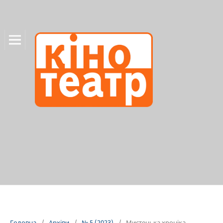
Головна
/
Архіви
/
№ 5 (2023)
/
Мистецька хроніка