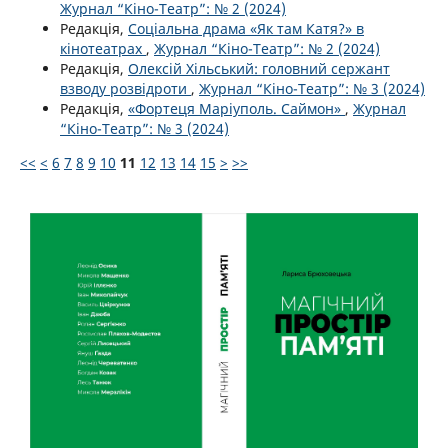
Журнал “Кіно-Театр”: № 2 (2024)
Редакція,
Соціальна драма «Як там Катя?» в
кінотеатрах
,
Журнал “Кіно-Театр”: № 2 (2024)
Редакція,
Олексій Хільський: головний сержант
взводу розвідроти
,
Журнал “Кіно-Театр”: № 3 (2024)
Редакція,
«Фортеця Маріуполь. Саймон»
,
Журнал
“Кіно-Театр”: № 3 (2024)
<<
<
6
7
8
9
10
11
12
13
14
15
>
>>