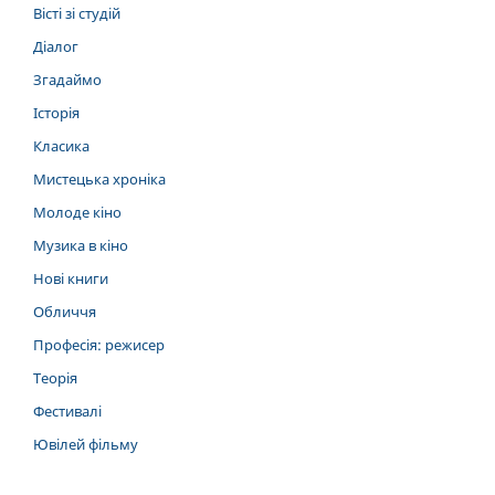
Вісті зі студій
Діалог
Згадаймо
Історія
Класика
Мистецька хроніка
Молоде кіно
Музика в кіно
Нові книги
Обличчя
Професія: режисер
Теорія
Фестивалі
Ювілей фільму