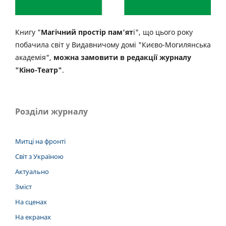
Книгу "
Магічний простір пам'ят
і", що цього року
побачила світ у Видавничому домі "Києво-Могилянська
академія",
можна замовити в редакції журналу
"Кіно-Театр"
.
Розділи журналу
Митці на фронті
Світ з Україною
Актуально
Зміст
На сценах
На екранах