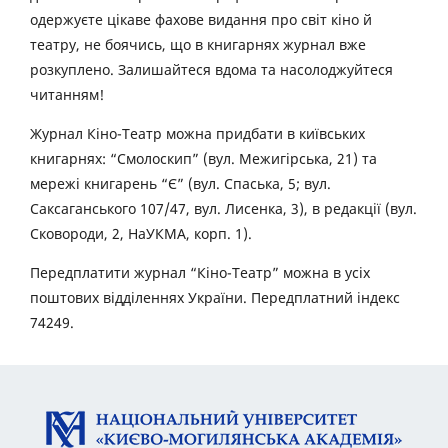
одержуєте цікаве фахове видання про світ кіно й
театру, не боячись, що в книгарнях журнал вже
розкуплено. Залишайтеся вдома та насолоджуйтеся
читанням!
Журнал Кіно-Театр можна придбати в київських
книгарнях: “Смолоскип” (вул. Межигірська, 21) та
мережі книгарень “Є” (вул. Спаська, 5; вул.
Саксаганського 107/47, вул. Лисенка, 3), в редакції (вул.
Сковороди, 2, НаУКМА, корп. 1).
Передплатити журнал “Кіно-Театр” можна в усіх
поштових відділеннях України. Передплатний індекс
74249.