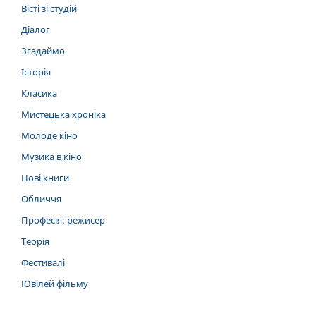
Вісті зі студій
Діалог
Згадаймо
Історія
Класика
Мистецька хроніка
Молоде кіно
Музика в кіно
Нові книги
Обличчя
Професія: режисер
Теорія
Фестивалі
Ювілей фільму