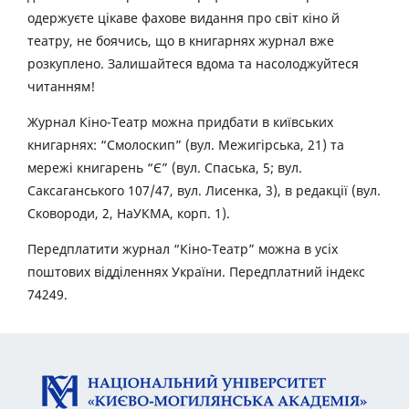
одержуєте цікаве фахове видання про світ кіно й
театру, не боячись, що в книгарнях журнал вже
розкуплено. Залишайтеся вдома та насолоджуйтеся
читанням!
Журнал Кіно-Театр можна придбати в київських
книгарнях: “Смолоскип” (вул. Межигірська, 21) та
мережі книгарень “Є” (вул. Спаська, 5; вул.
Саксаганського 107/47, вул. Лисенка, 3), в редакції (вул.
Сковороди, 2, НаУКМА, корп. 1).
Передплатити журнал “Кіно-Театр” можна в усіх
поштових відділеннях України. Передплатний індекс
74249.