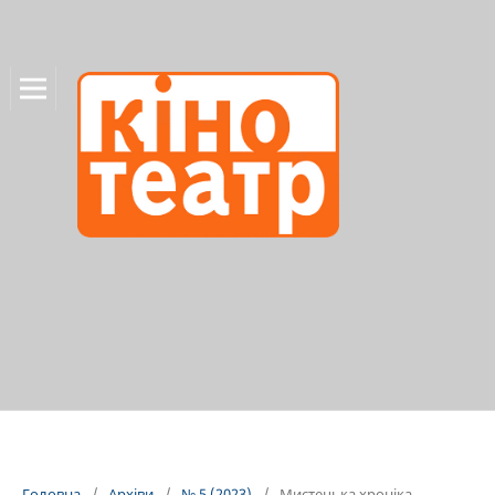
Головна
/
Архіви
/
№ 5 (2023)
/
Мистецька хроніка