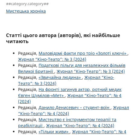
##category.category##
Мистецька хроніка
Статті цього автора (авторів), які найбільше
читають
Редакція,
Маловідомі факти про тріо «Золоті ключі»
,
Журнал “Кіно-Театр”: № 3 (2024)
Редакція,
Податкові пільги для незалежних фільмів
Великої Британії
,
Журнал “Кіно-Театр”: № 3 (2024)
Редакція,
«Звичайна людина»
,
Журнал “Кіно-
Театр”: № 3 (2024)
Редакція,
На фронті загинув актор, ротний медик
Євген Шумілов-«Мет»
,
Журнал “Кіно-Театр”: № 4
(2024)
Редакція,
Данило Денисевич – студент-воїн
,
Журнал
“Кіно-Театр”: № 4 (2024)
Редакція,
Мистецтво є інструментом терапії та
реабілітації
,
Журнал “Кіно-Театр”: № 4 (2024)
Редакція,
«Тільки живи»
,
Журнал “Кіно-Театр”: № 4