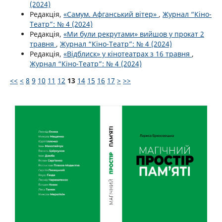
(2024)
Редакція,
«Самум. Афганський вітер»
,
Журнал “Кіно-
Театр”: № 4 (2024)
Редакція,
«Ми були рекрутами» вийшов у прокат 2
травня
,
Журнал “Кіно-Театр”: № 4 (2024)
Редакція,
«Відблиск» у кінотеатрах з 16 травня
,
Журнал “Кіно-Театр”: № 4 (2024)
<<
<
8
9
10
11
12
13
14
15
16
17
>
>>