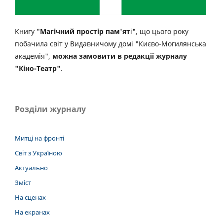
Книгу "
Магічний простір пам'ят
і", що цього року
побачила світ у Видавничому домі "Києво-Могилянська
академія",
можна замовити в редакції журналу
"Кіно-Театр"
.
Розділи журналу
Митці на фронті
Світ з Україною
Актуально
Зміст
На сценах
На екранах