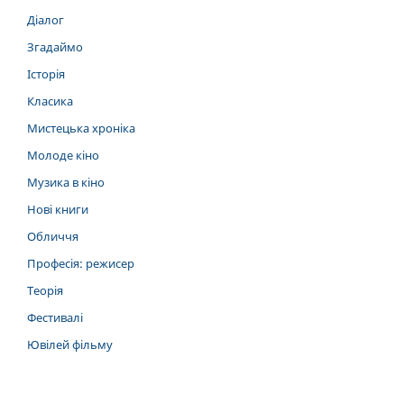
Діалог
Згадаймо
Історія
Класика
Мистецька хроніка
Молоде кіно
Музика в кіно
Нові книги
Обличчя
Професія: режисер
Теорія
Фестивалі
Ювілей фільму