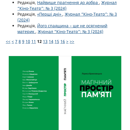
Редакція,
Найвище прагнення до добра
,
Журнал
“Кіно-Театр”: № 3 (2024)
Редакція,
«Перші дні»
,
Журнал “Кіно-Театр”: № 3
(2024)
Редакція,
Його спадщина – ще не осягнений
материк
,
Журнал “Кіно-Театр”: № 3 (2024)
<<
<
7
8
9
10
11
12
13
14
15
16
>
>>