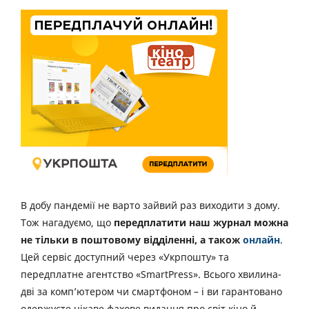
В добу пандемії не варто зайвий раз виходити з дому.
Тож нагадуємо, що
передплатити наш журнал можна
не тільки в поштовому відділенні, а також
онлайн
.
Цей сервіс доступний через «Укрпошту» та
передплатне агентство «SmartPress». Всього хвилина-
дві за комп’ютером чи смартфоном – і ви гарантовано
одержуєте цікаве фахове видання про світ кіно й