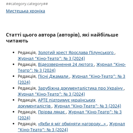
##category.category##
Мистецька хроніка
Статті цього автора (авторів), які найбільше
читають
Редакція,
Золотий хрест Ярослава Пілунського
,
Журнал “Кіно-Театр”: № 3 (2024)
Редакція,
Відеозвернення 24 лютого
,
Журнал “Кіно-
Театр”: № 3 (2024)
Редакція,
Пісні Джамали
,
Журнал “Кіно-Театр”: № 3
(2024)
Редакція,
Зарубіжна документалістика про Україну
,
Журнал “Кіно-Театр”: № 3 (2024)
Редакція,
АРТЕ підтримує українських
документалістів
,
Журнал “Кіно-Театр”: № 3 (2024)
Редакція,
Прірва лякає
,
Журнал “Кіно-Театр”: № 3
(2024)
Редакція,
«Якби я міг обміняти нагороду…»
,
Журнал
“Кіно-Театр”: № 3 (2024)