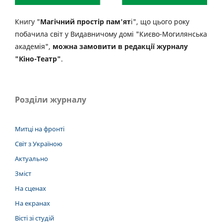
Книгу "
Магічний простір пам'ят
і", що цього року
побачила світ у Видавничому домі "Києво-Могилянська
академія",
можна замовити в редакції журналу
"Кіно-Театр"
.
Розділи журналу
Митці на фронті
Світ з Україною
Актуально
Зміст
На сценах
На екранах
Вісті зі студій