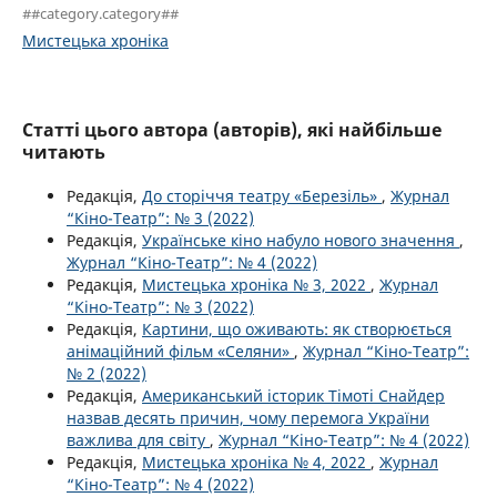
##category.category##
Мистецька хроніка
Статті цього автора (авторів), які найбільше
читають
Редакція,
До сторіччя театру «Березіль»
,
Журнал
“Кіно-Театр”: № 3 (2022)
Редакція,
Українське кіно набуло нового значення
,
Журнал “Кіно-Театр”: № 4 (2022)
Редакція,
Мистецька хроніка № 3, 2022
,
Журнал
“Кіно-Театр”: № 3 (2022)
Редакція,
Картини, що оживають: як створюється
анімаційний фільм «Селяни»
,
Журнал “Кіно-Театр”:
№ 2 (2022)
Редакція,
Американський історик Тімоті Снайдер
назвав десять причин, чому перемога України
важлива для світу
,
Журнал “Кіно-Театр”: № 4 (2022)
Редакція,
Мистецька хроніка № 4, 2022
,
Журнал
“Кіно-Театр”: № 4 (2022)