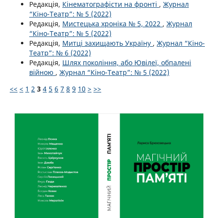
Редакція,
Кінематографісти на фронті
,
Журнал
“Кіно-Театр”: № 5 (2022)
Редакція,
Мистецька хроніка № 5, 2022
,
Журнал
“Кіно-Театр”: № 5 (2022)
Редакція,
Митці захищають Україну
,
Журнал “Кіно-
Театр”: № 6 (2022)
Редакція,
Шлях покоління, або Ювілеї, обпалені
війною
,
Журнал “Кіно-Театр”: № 5 (2022)
<<
<
1
2
3
4
5
6
7
8
9
10
>
>>