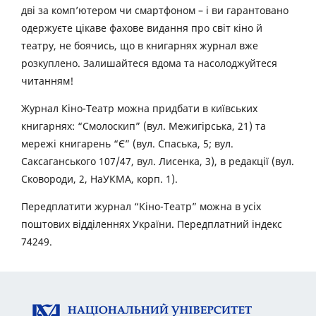
дві за комп’ютером чи смартфоном – і ви гарантовано
одержуєте цікаве фахове видання про світ кіно й
театру, не боячись, що в книгарнях журнал вже
розкуплено. Залишайтеся вдома та насолоджуйтеся
читанням!
Журнал Кіно-Театр можна придбати в київських
книгарнях: “Смолоскип” (вул. Межигірська, 21) та
мережі книгарень “Є” (вул. Спаська, 5; вул.
Саксаганського 107/47, вул. Лисенка, 3), в редакції (вул.
Сковороди, 2, НаУКМА, корп. 1).
Передплатити журнал “Кіно-Театр” можна в усіх
поштових відділеннях України. Передплатний індекс
74249.