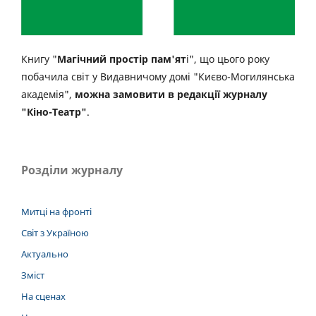
Книгу "
Магічний простір пам'ят
і", що цього року
побачила світ у Видавничому домі "Києво-Могилянська
академія",
можна замовити в редакції журналу
"Кіно-Театр"
.
Розділи журналу
Митці на фронті
Світ з Україною
Актуально
Зміст
На сценах