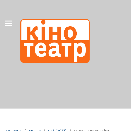
Головна
/
Архіви
/
№ 5 (2023)
/
Мистецька хроніка