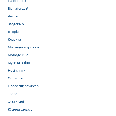
На екранах
Вісті зі студій
Діалог
Згадаймо
Історія
Класика
Мистецька хроніка
Молоде кіно
Музика в кіно
Нові книги
Обличчя
Професія: режисер
Теорія
Фестивалі
Ювілей фільму