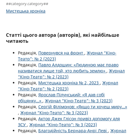
##category.category##
Мистецька хроніка
Статті цього автора (авторів), які найбільше
читають
Редакція,
Повернувся на фронт
,
Журнал “Кіно-
Театр”: № 2 (2023)
Редакція,
Павло Алдошин: «Людиною має право
називатися лише той, хто любить землю»
,
Журнал
“Кіно-Театр”: № 2 (2023)
Редакція,
Мистецька хроніка № 2, 2023
,
Журнал
“Кіно-Театр”: № 2 (2023)
Редакція,
Ярослав Пілунський: «Я дав собі
обіцянку…»
,
Журнал “Кіно-Театр”: № 3 (2023)
Редакція,
Сергій Філімонов: «Якщо ти хочеш миру…»
,
Журнал “Кіно-Театр”: № 3 (2023)
Редакція,
Актор Джек Глісон привіз допомогу для
ЗСУ
,
Журнал “Кіно-Театр”: № 3 (2023)
Редакція,
Благодійність Бернара-Анрі Леві
,
Журнал