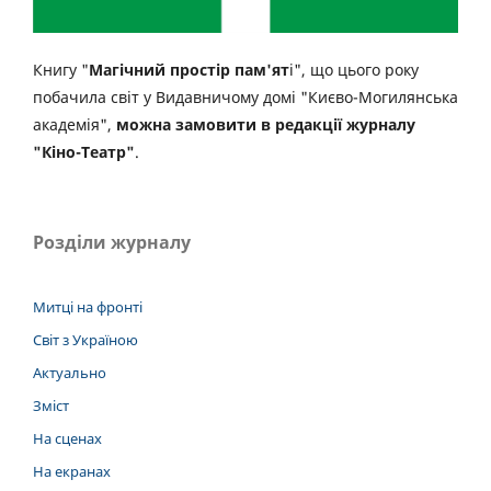
Книгу "
Магічний простір пам'ят
і", що цього року
побачила світ у Видавничому домі "Києво-Могилянська
академія",
можна замовити в редакції журналу
"Кіно-Театр"
.
Розділи журналу
Митці на фронті
Світ з Україною
Актуально
Зміст
На сценах
На екранах