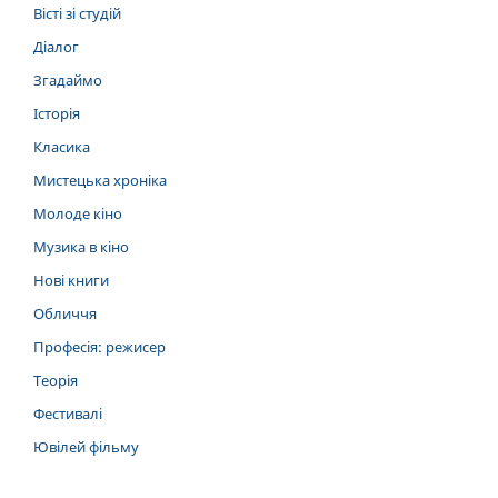
Вісті зі студій
Діалог
Згадаймо
Історія
Класика
Мистецька хроніка
Молоде кіно
Музика в кіно
Нові книги
Обличчя
Професія: режисер
Теорія
Фестивалі
Ювілей фільму