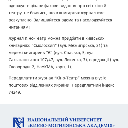
одержуєте цікаве фахове видання про світ кіно й
театру, не боячись, що в книгарнях журнал вже
розкуплено. Залишайтеся вдома та насолоджуйтеся
читанням!
Журнал Кіно-Театр можна придбати в київських
книгарнях: “Смолоскип” (вул. Межигірська, 21) та
мережі книгарень “Є” (вул. Спаська, 5; вул.
Саксаганського 107/47, вул. Лисенка, 3), в редакції (вул.
Сковороди, 2, НаУКМА, корп. 1).
Передплатити журнал “Кіно-Театр” можна в усіх
поштових відділеннях України. Передплатний індекс
74249.