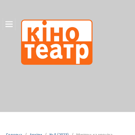
Головна
/
Архіви
/
№ 5 (2023)
/
Мистецька хроніка