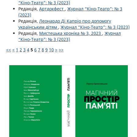
“Кіно-Театр”: № 3 (2023)
Редакція,
Артдокфест
,
Журнал “Кіно-Театр”: № 3
(2023)
Редакція,
Леонардо Ді Капріо про допомогу
українським дітям
,
Журнал “Кіно-Театр”: № 3 (2023)
Редакція,
Мистецька хроніка № 3, 2023
,
Журнал
“Кіно-Театр”: № 3 (2023)
<<
<
1
2
3
4
5
6
7
8
9
10
>
>>