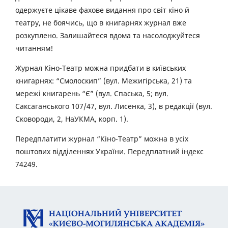
одержуєте цікаве фахове видання про світ кіно й
театру, не боячись, що в книгарнях журнал вже
розкуплено. Залишайтеся вдома та насолоджуйтеся
читанням!
Журнал Кіно-Театр можна придбати в київських
книгарнях: “Смолоскип” (вул. Межигірська, 21) та
мережі книгарень “Є” (вул. Спаська, 5; вул.
Саксаганського 107/47, вул. Лисенка, 3), в редакції (вул.
Сковороди, 2, НаУКМА, корп. 1).
Передплатити журнал “Кіно-Театр” можна в усіх
поштових відділеннях України. Передплатний індекс
74249.