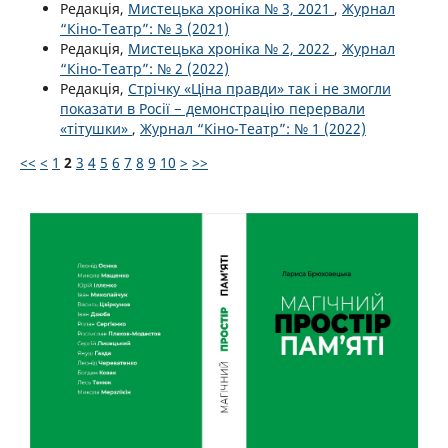
Редакція,
Мистецька хроніка № 3, 2021
,
Журнал
“Кіно-Театр”: № 3 (2021)
Редакція,
Мистецька хроніка № 2, 2022
,
Журнал
“Кіно-Театр”: № 2 (2022)
Редакція,
Стрічку «Ціна правди» так і не змогли
показати в Росії − демонстрацію перервали
«тітушки»
,
Журнал “Кіно-Театр”: № 1 (2022)
<<
<
1
2
3
4
5
6
7
8
9
10
>
>>