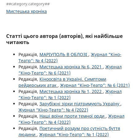
##category.category##
Мистецька хроніка
Статті цього автора (авторів), які найбільше
читають
Редакція,
МАРІУПОЛЬ В ОБЛОЗІ
,
Журнал “Кіно-
Театр”: № 4 (2022)
Редакція,
Мистецька хроніка № 6, 2021
,
Журнал
“Кіно-Театр”: № 6 (2021)
Редакція,
Кіноосвіта в Україні. Симптоми
рейдерських атак
,
Журнал “Кіно-Театр”: № 6 (2021)
Редакція,
Мистецька хроніка № 1, 2022
,
Журнал
“Кіно-Театр”: № 1 (2022)
Редакція,
Зарубіжні зірки підтримують Україну
,
Журнал “Кіно-Театр”: № 4 (2022)
Редакція,
Наші воїни проти темної орди
,
Журнал
“Кіно-Театр”: № 4 (2022)
Редакція,
Поетичний роздум про сутність буття
людини
,
Журнал “Кіно-Театр”: № 1 (2022)