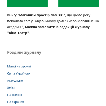
Книгу "
Магічний простір пам'ят
і", що цього року
побачила світ у Видавничому домі "Києво-Могилянська
академія",
можна замовити в редакції журналу
"Кіно-Театр"
.
Розділи журналу
Митці на фронті
Світ з Україною
Актуально
Зміст
На сценах
На екранах