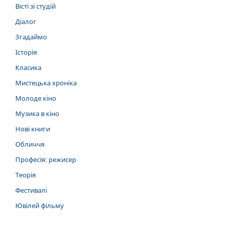
Вісті зі студій
Діалог
Згадаймо
Історія
Класика
Мистецька хроніка
Молоде кіно
Музика в кіно
Нові книги
Обличчя
Професія: режисер
Теорія
Фестивалі
Ювілей фільму