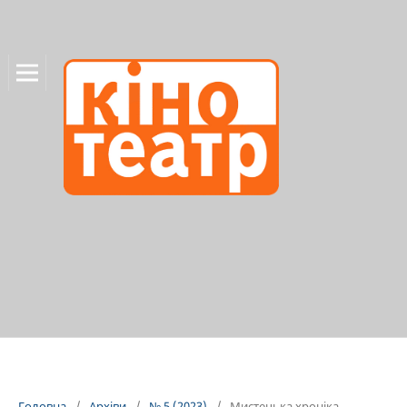
Головна
/
Архіви
/
№ 5 (2023)
/
Мистецька хроніка