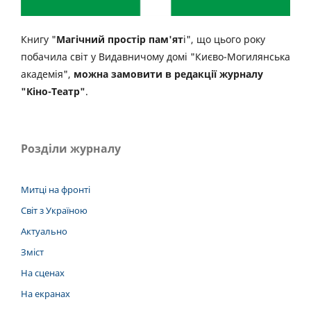
Книгу "
Магічний простір пам'ят
і", що цього року
побачила світ у Видавничому домі "Києво-Могилянська
академія",
можна замовити в редакції журналу
"Кіно-Театр"
.
Розділи журналу
Митці на фронті
Світ з Україною
Актуально
Зміст
На сценах
На екранах