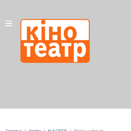
Головна
/
Архіви
/
№ 6 (2023)
/
Митці на фронті