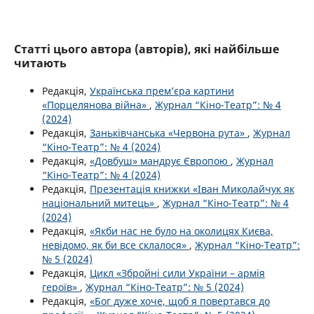
Статті цього автора (авторів), які найбільше
читають
Редакція,
Українська прем’єра картини
«Порцелянова війна»
,
Журнал “Кіно-Театр”: № 4
(2024)
Редакція,
Заньківчанська «Червона рута»
,
Журнал
“Кіно-Театр”: № 4 (2024)
Редакція,
«Довбуш» мандрує Європою
,
Журнал
“Кіно-Театр”: № 4 (2024)
Редакція,
Презентація книжки «Іван Миколайчук як
національний митець»
,
Журнал “Кіно-Театр”: № 4
(2024)
Редакція,
«Якби нас не було на околицях Києва,
невідомо, як би все склалося»
,
Журнал “Кіно-Театр”:
№ 5 (2024)
Редакція,
Цикл «Збройні сили України – армія
героїв»
,
Журнал “Кіно-Театр”: № 5 (2024)
Редакція,
«Бог дуже хоче, щоб я повертався до