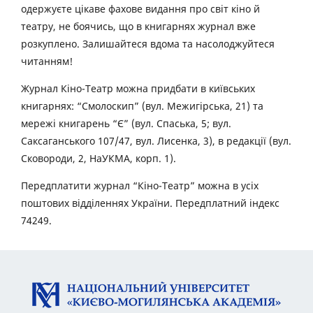
одержуєте цікаве фахове видання про світ кіно й
театру, не боячись, що в книгарнях журнал вже
розкуплено. Залишайтеся вдома та насолоджуйтеся
читанням!
Журнал Кіно-Театр можна придбати в київських
книгарнях: “Смолоскип” (вул. Межигірська, 21) та
мережі книгарень “Є” (вул. Спаська, 5; вул.
Саксаганського 107/47, вул. Лисенка, 3), в редакції (вул.
Сковороди, 2, НаУКМА, корп. 1).
Передплатити журнал “Кіно-Театр” можна в усіх
поштових відділеннях України. Передплатний індекс
74249.