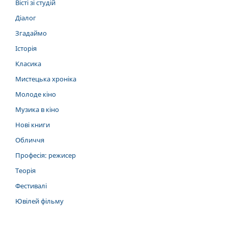
Вісті зі студій
Діалог
Згадаймо
Історія
Класика
Мистецька хроніка
Молоде кіно
Музика в кіно
Нові книги
Обличчя
Професія: режисер
Теорія
Фестивалі
Ювілей фільму