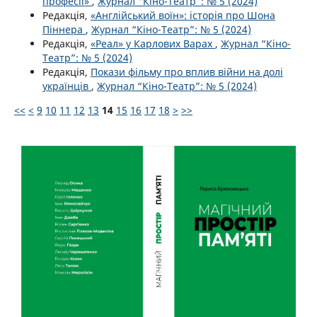
професії»
,
Журнал “Кіно-Театр”: № 5 (2024)
Редакція,
«Англійський воїн»: історія про Шона
Піннера
,
Журнал “Кіно-Театр”: № 5 (2024)
Редакція,
«Реал» у Карлових Варах
,
Журнал “Кіно-
Театр”: № 5 (2024)
Редакція,
Покази фільму про вплив війни на долі
українців
,
Журнал “Кіно-Театр”: № 5 (2024)
<<
<
9
10
11
12
13
14
15
16
17
18
>
>>