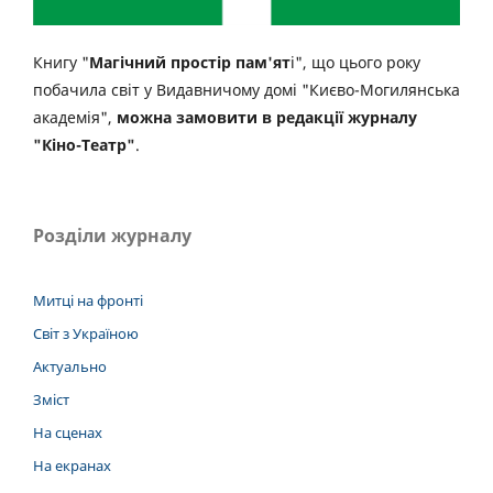
Книгу "
Магічний простір пам'ят
і", що цього року
побачила світ у Видавничому домі "Києво-Могилянська
академія",
можна замовити в редакції журналу
"Кіно-Театр"
.
Розділи журналу
Митці на фронті
Світ з Україною
Актуально
Зміст
На сценах
На екранах