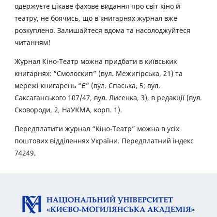
одержуєте цікаве фахове видання про світ кіно й
театру, не боячись, що в книгарнях журнал вже
розкуплено. Залишайтеся вдома та насолоджуйтеся
читанням!
Журнал Кіно-Театр можна придбати в київських
книгарнях: “Смолоскип” (вул. Межигірська, 21) та
мережі книгарень “Є” (вул. Спаська, 5; вул.
Саксаганського 107/47, вул. Лисенка, 3), в редакції (вул.
Сковороди, 2, НаУКМА, корп. 1).
Передплатити журнал “Кіно-Театр” можна в усіх
поштових відділеннях України. Передплатний індекс
74249.