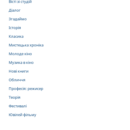
Вісті зі студій
Діалог
Згадаймо
Історія
Класика
Мистецька хроніка
Молоде кіно
Музика в кіно
Нові книги
Обличчя
Професія: режисер
Теорія
Фестивалі
Ювілей фільму