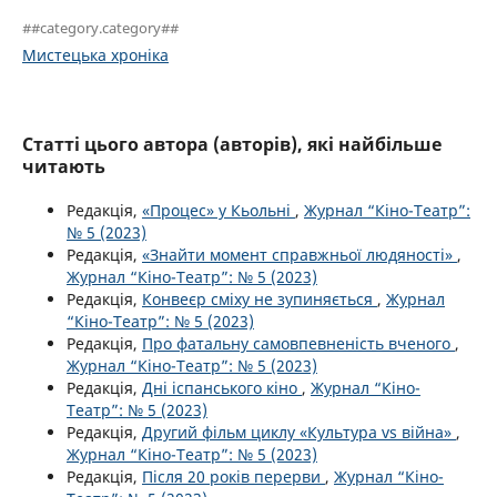
##category.category##
Мистецька хроніка
Статті цього автора (авторів), які найбільше
читають
Редакція,
«Процес» у Кьольні
,
Журнал “Кіно-Театр”:
№ 5 (2023)
Редакція,
«Знайти момент справжньої людяності»
,
Журнал “Кіно-Театр”: № 5 (2023)
Редакція,
Конвеєр сміху не зупиняється
,
Журнал
“Кіно-Театр”: № 5 (2023)
Редакція,
Про фатальну самовпевненість вченого
,
Журнал “Кіно-Театр”: № 5 (2023)
Редакція,
Дні іспанського кіно
,
Журнал “Кіно-
Театр”: № 5 (2023)
Редакція,
Другий фільм циклу «Культура vs війна»
,
Журнал “Кіно-Театр”: № 5 (2023)
Редакція,
Після 20 років перерви
,
Журнал “Кіно-