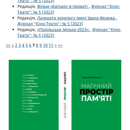
Театр”: № 5 (2023)
Редакція,
Фільм «Батько» в прокаті
,
Журнал “Кіно-
Театр”: № 5 (2023)
Редакція,
Лауреати конкурсу імені Івана Франка
,
Журнал “Кіно-Театр”: № 5 (2023)
Редакція,
«Подільська лялька-2023»
,
Журнал “Кіно-
Театр”: № 5 (2023)
<<
<
2
3
4
5
6
7
8
9
10
11
>
>>