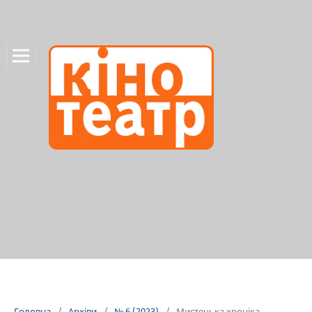
Головна
/
Архіви
/
№ 6 (2023)
/
Мистецька хроніка