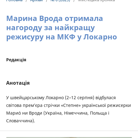
Марина Врода отримала
нагороду за найкращу
режисуру на МКФ у Локарно
Редакція
Анотація
У швейцарському Локарно (2–12 серпня) відбулася
світова прем’єра стрічки «Степне» української режисерки
Мари ни Вроди (Україна, Німеччина, Польща і
Словаччина).