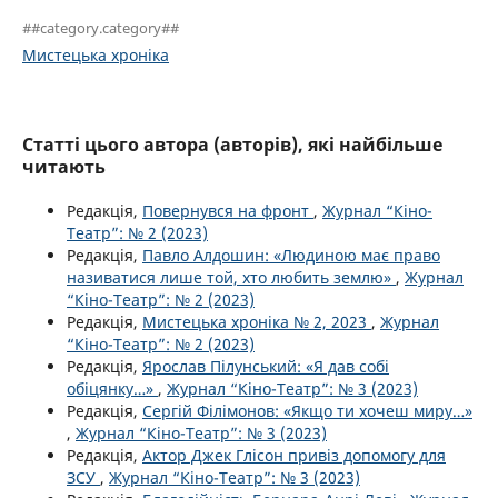
##category.category##
Мистецька хроніка
Статті цього автора (авторів), які найбільше
читають
Редакція,
Повернувся на фронт
,
Журнал “Кіно-
Театр”: № 2 (2023)
Редакція,
Павло Алдошин: «Людиною має право
називатися лише той, хто любить землю»
,
Журнал
“Кіно-Театр”: № 2 (2023)
Редакція,
Мистецька хроніка № 2, 2023
,
Журнал
“Кіно-Театр”: № 2 (2023)
Редакція,
Ярослав Пілунський: «Я дав собі
обіцянку…»
,
Журнал “Кіно-Театр”: № 3 (2023)
Редакція,
Сергій Філімонов: «Якщо ти хочеш миру…»
,
Журнал “Кіно-Театр”: № 3 (2023)
Редакція,
Актор Джек Глісон привіз допомогу для
ЗСУ
,
Журнал “Кіно-Театр”: № 3 (2023)