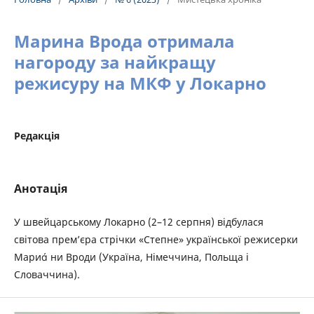
Марина Врода отримала
нагороду за найкращу
режисуру на МКФ у Локарно
Редакція
Анотація
У швейцарському Локарно (2–12 серпня) відбулася
світова прем’єра стрічки «Степне» української режисерки
Мари ни Вроди (Україна, Німеччина, Польща і
Словаччина).