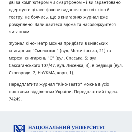
дві за комп’ютером чи смартфоном – і ви гарантовано
одержуєте цікаве фахове видання про світ кіно й
театру, не боячись, що в книгарнях журнал вже
розкуплено. Залишайтеся вдома та насолоджуйтеся
читанням!
Журнал Кіно-Театр можна придбати в київських
книгарнях: “Смолоскип” (вул. Межигірська, 21) та
мережі книгарень “Є” (вул. Спаська, 5; вул.
Саксаганського 107/47, вул. Лисенка, 3), в редакції (вул.
Сковороди, 2, НаУКМА, корп. 1).
Передплатити журнал “Кіно-Театр” можна в усіх
поштових відділеннях України. Передплатний індекс
74249.