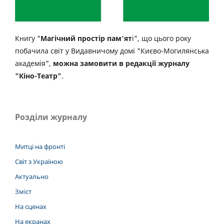
Книгу "
Магічний простір пам'ят
і", що цього року
побачила світ у Видавничому домі "Києво-Могилянська
академія",
можна замовити в редакції журналу
"Кіно-Театр"
.
Розділи журналу
Митці на фронті
Світ з Україною
Актуально
Зміст
На сценах
На екранах