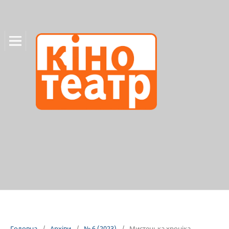
Головна
/
Архіви
/
№ 6 (2023)
/
Мистецька хроніка