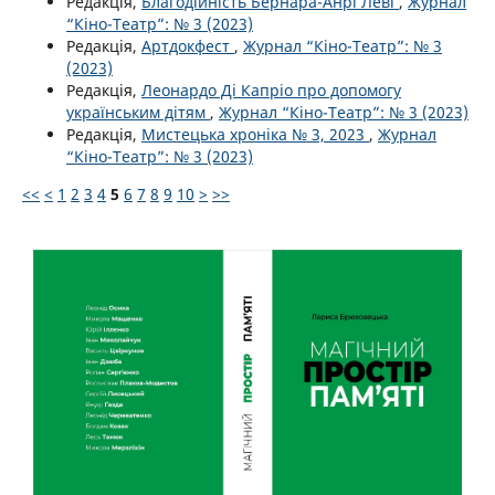
Редакція,
Благодійність Бернара-Анрі Леві
,
Журнал
“Кіно-Театр”: № 3 (2023)
Редакція,
Артдокфест
,
Журнал “Кіно-Театр”: № 3
(2023)
Редакція,
Леонардо Ді Капріо про допомогу
українським дітям
,
Журнал “Кіно-Театр”: № 3 (2023)
Редакція,
Мистецька хроніка № 3, 2023
,
Журнал
“Кіно-Театр”: № 3 (2023)
<<
<
1
2
3
4
5
6
7
8
9
10
>
>>