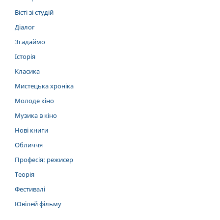
Вісті зі студій
Діалог
Згадаймо
Історія
Класика
Мистецька хроніка
Молоде кіно
Музика в кіно
Нові книги
Обличчя
Професія: режисер
Теорія
Фестивалі
Ювілей фільму