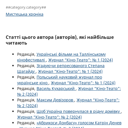
##category.category##
Мистецька хроніка
Статті цього автора (авторів), які найбільше
читають
Редакція,
Українські фільми на Таллінському
кінофестивалі
,
Журнал “Кіно-Театр”: № 1 (2024)
Редакція,
Згадуючи репресованого Степана
Шагайду
,
Журнал “Кіно-Театр”: № 1 (2024)
Редакція,
Польський науковий журнал про
українське кіно
,
Журнал “Кіно-Театр”: № 1 (2024)
Редакція,
Василь Кухарський
,
Журнал “Кіно-Театр”:
№ 2 (2024)
Редакція,
Максим Девізоров
,
Журнал “Кіно-Театр”:
№ 2 (2024)
Редакція,
Щоб Україна повернулася в рідну домівку
,
Журнал “Кіно-Театр”: № 2 (2024)
Редакція,
«Абрикоси Донбасу» голосом Катрін Денев