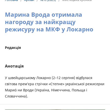
Марина Врода отримала
нагороду за найкращу
режисуру на МКФ у Локарно
Редакція
Анотація
У швейцарському Локарно (2–12 серпня) відбулася
світова прем’єра стрічки «Степне» української режисерки
Мари ни Вроди (Україна, Німеччина, Польща і
Словаччина).