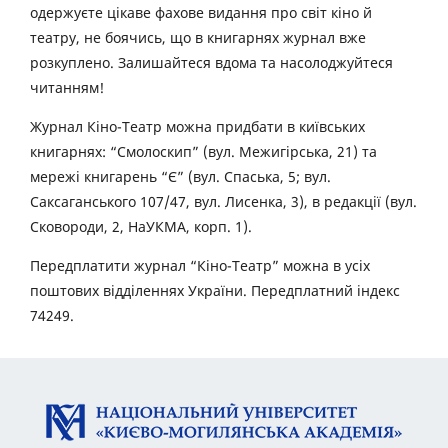
одержуєте цікаве фахове видання про світ кіно й
театру, не боячись, що в книгарнях журнал вже
розкуплено. Залишайтеся вдома та насолоджуйтеся
читанням!
Журнал Кіно-Театр можна придбати в київських
книгарнях: “Смолоскип” (вул. Межигірська, 21) та
мережі книгарень “Є” (вул. Спаська, 5; вул.
Саксаганського 107/47, вул. Лисенка, 3), в редакції (вул.
Сковороди, 2, НаУКМА, корп. 1).
Передплатити журнал “Кіно-Театр” можна в усіх
поштових відділеннях України. Передплатний індекс
74249.