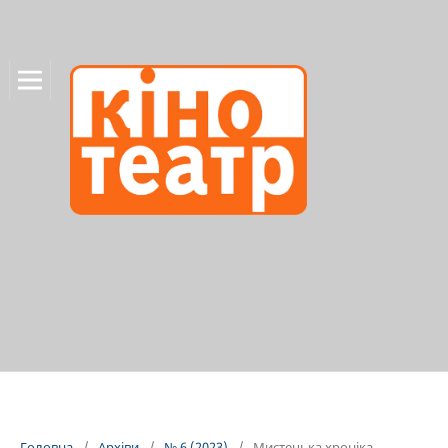
Головна
/
Архіви
/
№ 6 (2023)
/
Мистецька хроніка