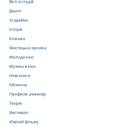
Вісті зі студій
Діалог
Згадаймо
Історія
Класика
Мистецька хроніка
Молоде кіно
Музика в кіно
Нові книги
Обличчя
Професія: режисер
Теорія
Фестивалі
Ювілей фільму