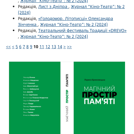
,
Журнал “Кіно-Театр”: № 2 (2024)
Редакція,
Лист з Дніпра
,
Журнал “Кіно-Театр”: № 2
(2024)
Редакція,
«Голодомор. Літописці» Олександра
Зінченка
,
Журнал “Кіно-Театр”: № 2 (2024)
Редакція,
Театральний фестиваль Традиції «DREVO»
,
Журнал “Кіно-Театр”: № 2 (2024)
<<
<
5
6
7
8
9
10
11
12
13
14
>
>>