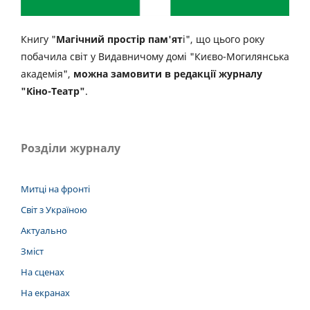
Книгу "
Магічний простір пам'ят
і", що цього року
побачила світ у Видавничому домі "Києво-Могилянська
академія",
можна замовити в редакції журналу
"Кіно-Театр"
.
Розділи журналу
Митці на фронті
Світ з Україною
Актуально
Зміст
На сценах
На екранах