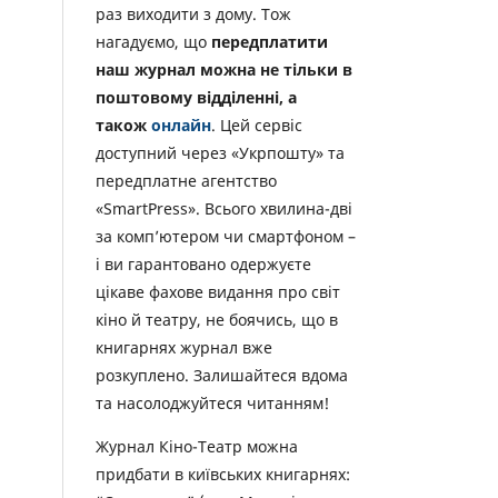
раз виходити з дому. Тож
нагадуємо, що
передплатити
наш журнал можна не тільки в
поштовому відділенні, а
також
онлайн
. Цей сервіс
доступний через «Укрпошту» та
передплатне агентство
«SmartPress». Всього хвилина-дві
за комп’ютером чи смартфоном –
і ви гарантовано одержуєте
цікаве фахове видання про світ
кіно й театру, не боячись, що в
книгарнях журнал вже
розкуплено. Залишайтеся вдома
та насолоджуйтеся читанням!
Журнал Кіно-Театр можна
придбати в київських книгарнях: