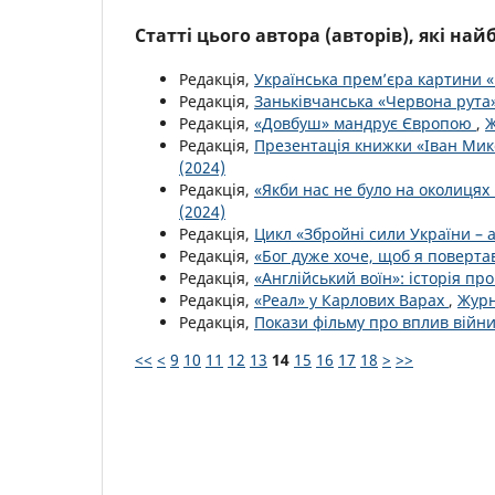
Статті цього автора (авторів), які на
Редакція,
Українська прем’єра картини 
Редакція,
Заньківчанська «Червона рута
Редакція,
«Довбуш» мандрує Європою
,
Ж
Редакція,
Презентація книжки «Іван Ми
(2024)
Редакція,
«Якби нас не було на околицях 
(2024)
Редакція,
Цикл «Збройні сили України – 
Редакція,
«Бог дуже хоче, щоб я поверта
Редакція,
«Англійський воїн»: історія п
Редакція,
«Реал» у Карлових Варах
,
Журн
Редакція,
Покази фільму про вплив війни
<<
<
9
10
11
12
13
14
15
16
17
18
>
>>