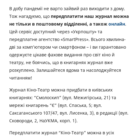
В добу пандемії не варто зайвий раз виходити з дому.
Тож нагадуємо, що
передплатити наш журнал можна
не тільки в поштовому відділенні, а також
онлайн
.
Цей сервіс доступний через «Укрпошту» та
передплатне агентство «SmartPress». Всього хвилина-
дві за комп’ютером чи смартфоном – і ви гарантовано
одержуєте цікаве фахове видання про світ кіно й
театру, не боячись, що в книгарнях журнал вже
розкуплено. Залишайтеся вдома та насолоджуйтеся
читанням!
Журнал Кіно-Театр можна придбати в київських
книгарнях: “Смолоскип” (вул. Межигірська, 21) та
мережі книгарень “Є” (вул. Спаська, 5; вул.
Саксаганського 107/47, вул. Лисенка, 3), в редакції (вул.
Сковороди, 2, НаУКМА, корп. 1).
Передплатити журнал “Кіно-Театр” можна в усіх