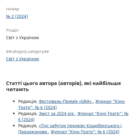
Номер
№ 2 (2024)
Розділ
Світ з Україною
##category.category##
Світ з Україною
Статті цього автора (авторів), які найбільше
читають
Редакція,
Фестиваль-Премія «GRA»
,
Журнал “Кіно-
Театр”: № 6 (2024)
Редакція,
Зміст за 2024 рік
,
Журнал “Кіно-Театр”: №
6 (2024)
Редакція,
«Тіні забутих предків» Коцюбинського і
Параджанова
,
Журнал “Кіно-Театр”: № 6 (2024)