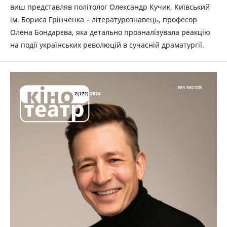
виш представляв політолог Олександр Кучик, Київський
ім. Бориса Грінченка – літературознавець, професор
Олена Бондарєва, яка детально проаналізувала реакцію
на події українських революцій в сучасній драматургії.