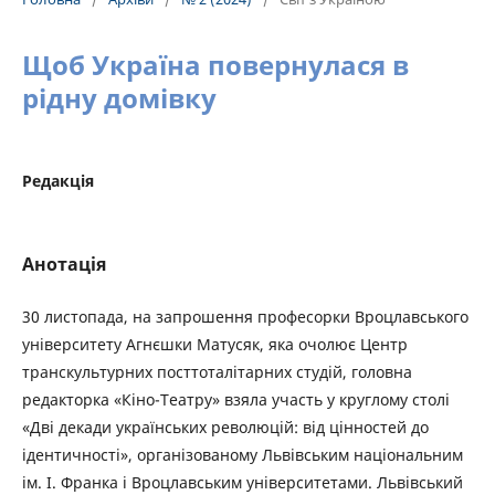
Щоб Україна повернулася в
рідну домівку
Редакція
Анотація
30 листопада, на запрошення професорки Вроцлавського
університету Агнєшки Матусяк, яка очолює Центр
транскультурних посттоталітарних студій, головна
редакторка «Кіно-Театру» взяла участь у круглому столі
«Дві декади українських революцій: від цінностей до
ідентичності», організованому Львівським національним
ім. І. Франка і Вроцлавським університетами. Львівський