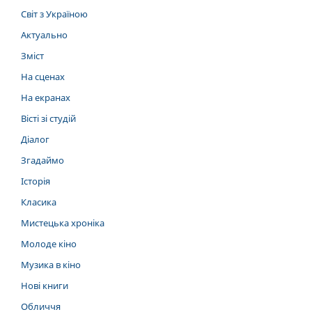
Світ з Україною
Актуально
Зміст
На сценах
На екранах
Вісті зі студій
Діалог
Згадаймо
Історія
Класика
Мистецька хроніка
Молоде кіно
Музика в кіно
Нові книги
Обличчя