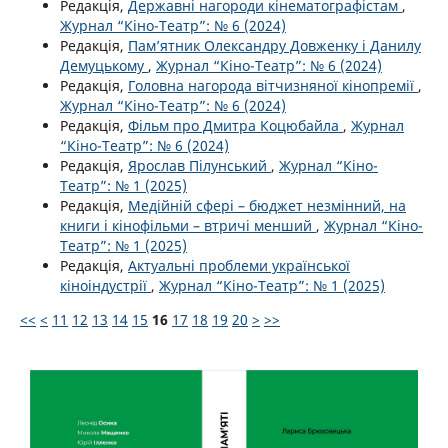
Редакція,
Державні нагороди кінематографістам
,
Журнал “Кіно-Театр”: № 6 (2024)
Редакція,
Пам’ятник Олександру Довженку і Данилу
Демуцькому
,
Журнал “Кіно-Театр”: № 6 (2024)
Редакція,
Головна нагорода вітчизняної кінопремії
,
Журнал “Кіно-Театр”: № 6 (2024)
Редакція,
Фільм про Дмитра Коцюбайла
,
Журнал
“Кіно-Театр”: № 6 (2024)
Редакція,
Ярослав Пілунський
,
Журнал “Кіно-
Театр”: № 1 (2025)
Редакція,
Медійній сфері – бюджет незмінний, на
книги і кінофільми – втричі менший
,
Журнал “Кіно-
Театр”: № 1 (2025)
Редакція,
Актуальні проблеми української
кіноіндустрії
,
Журнал “Кіно-Театр”: № 1 (2025)
<<
<
11
12
13
14
15
16
17
18
19
20
>
>>