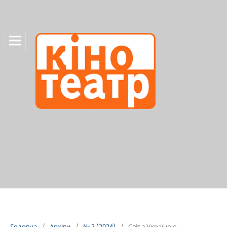
Головна
/
Архіви
/
№ 2 (2024)
/
Світ з Україною