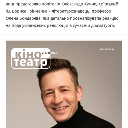
виш представляв політолог Олександр Кучик, Київський
ім. Бориса Грінченка – літературознавець, професор
Олена Бондарєва, яка детально проаналізувала реакцію
на події українських революцій в сучасній драматургії.