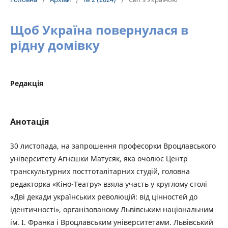
Щоб Україна повернулася в
рідну домівку
Редакція
Анотація
30 листопада, на запрошення професорки Вроцлавського
університету Агнєшки Матусяк, яка очолює Центр
транскультурних посттоталітарних студій, головна
редакторка «Кіно-Театру» взяла участь у круглому столі
«Дві декади українських революцій: від цінностей до
ідентичності», організованому Львівським національним
ім. І. Франка і Вроцлавським університетами. Львівський