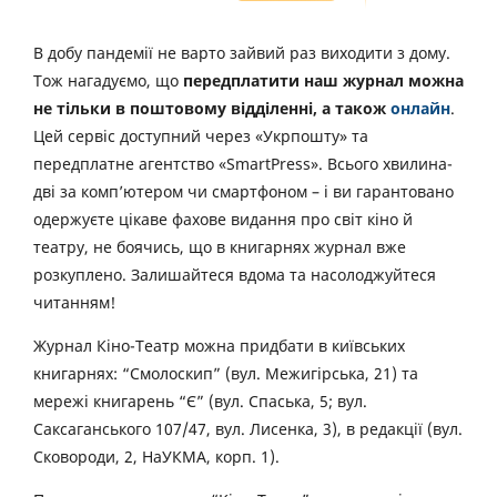
В добу пандемії не варто зайвий раз виходити з дому.
Тож нагадуємо, що
передплатити наш журнал можна
не тільки в поштовому відділенні, а також
онлайн
.
Цей сервіс доступний через «Укрпошту» та
передплатне агентство «SmartPress». Всього хвилина-
дві за комп’ютером чи смартфоном – і ви гарантовано
одержуєте цікаве фахове видання про світ кіно й
театру, не боячись, що в книгарнях журнал вже
розкуплено. Залишайтеся вдома та насолоджуйтеся
читанням!
Журнал Кіно-Театр можна придбати в київських
книгарнях: “Смолоскип” (вул. Межигірська, 21) та
мережі книгарень “Є” (вул. Спаська, 5; вул.
Саксаганського 107/47, вул. Лисенка, 3), в редакції (вул.
Сковороди, 2, НаУКМА, корп. 1).