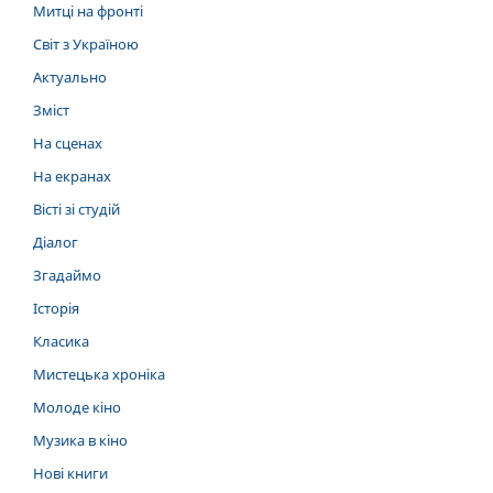
Митці на фронті
Світ з Україною
Актуально
Зміст
На сценах
На екранах
Вісті зі студій
Діалог
Згадаймо
Історія
Класика
Мистецька хроніка
Молоде кіно
Музика в кіно
Нові книги