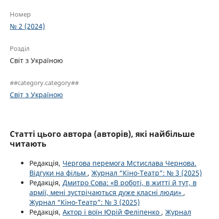
Номер
№ 2 (2024)
Розділ
Світ з Україною
##category.category##
Світ з Україною
Статті цього автора (авторів), які найбільше
читають
Редакція,
Чергова перемога Мстислава Чернова.
Відгуки на фільм
,
Журнал “Кіно-Театр”: № 3 (2025)
Редакція,
Дмитро Сова: «В роботі, в житті й тут, в
армії, мені зустрічаються дуже класні люди»
,
Журнал “Кіно-Театр”: № 3 (2025)
Редакція,
Актор і воїн Юрій Феліпенко
,
Журнал