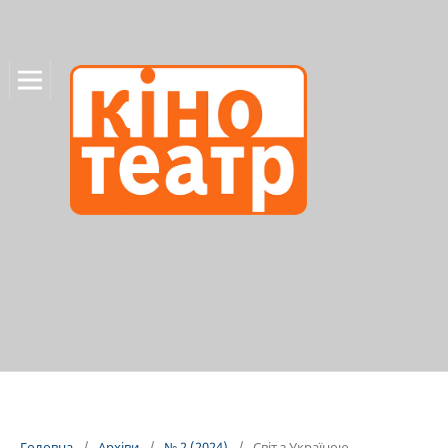
Головна
/
Архіви
/
№ 2 (2024)
/
Світ з Україною