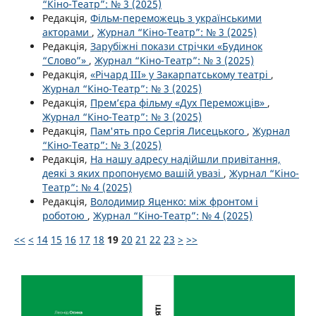
“Кіно-Театр”: № 3 (2025)
Редакція,
Фільм-переможець з українськими
акторами
,
Журнал “Кіно-Театр”: № 3 (2025)
Редакція,
Зарубіжні покази стрічки «Будинок
“Слово”»
,
Журнал “Кіно-Театр”: № 3 (2025)
Редакція,
«Річард ІІІ» у Закарпатському театрі
,
Журнал “Кіно-Театр”: № 3 (2025)
Редакція,
Прем’єра фільму «Дух Переможців»
,
Журнал “Кіно-Театр”: № 3 (2025)
Редакція,
Пам'ять про Сергія Лисецького
,
Журнал
“Кіно-Театр”: № 3 (2025)
Редакція,
На нашу адресу надійшли привітання,
деякі з яких пропонуємо вашій увазі
,
Журнал “Кіно-
Театр”: № 4 (2025)
Редакція,
Володимир Яценко: між фронтом і
роботою
,
Журнал “Кіно-Театр”: № 4 (2025)
<<
<
14
15
16
17
18
19
20
21
22
23
>
>>