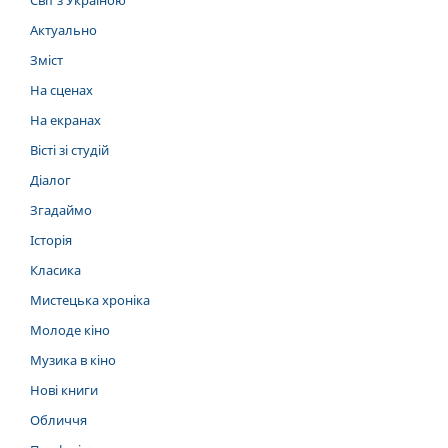
Актуально
Зміст
На сценах
На екранах
Вісті зі студій
Діалог
Згадаймо
Історія
Класика
Мистецька хроніка
Молоде кіно
Музика в кіно
Нові книги
Обличчя