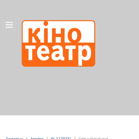
Головна
/
Архіви
/
№ 2 (2024)
/
Світ з Україною