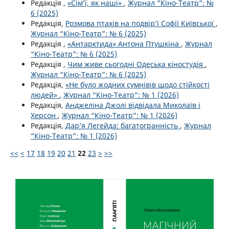
Редакція ,
«Сім’ї, як наші»
,
Журнал “Кіно-Театр”: №
6 (2025)
Редакція,
Розмова птахів на подвір’ї Софії Київської
,
Журнал “Кіно-Театр”: № 6 (2025)
Редакція ,
«Антарктида» Антона Птушкіна
,
Журнал
“Кіно-Театр”: № 6 (2025)
Редакція ,
Чим живе сьогодні Одеська кіностудія
,
Журнал “Кіно-Театр”: № 6 (2025)
Редакція,
«Не було жодних сумнівів щодо стійкості
людей»
,
Журнал “Кіно-Театр”: № 1 (2026)
Редакція,
Анджеліна Джолі відвідала Миколаїв і
Херсон
,
Журнал “Кіно-Театр”: № 1 (2026)
Редакція,
Дар’я Легейда: багатогранність
,
Журнал
“Кіно-Театр”: № 1 (2026)
<<
<
17
18
19
20
21
22
23
>
>>