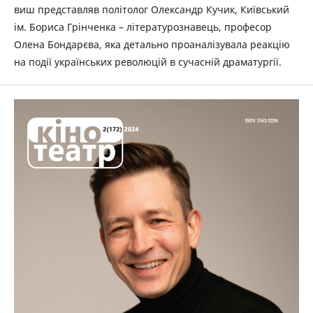
виш представляв політолог Олександр Кучик, Київський
ім. Бориса Грінченка – літературознавець, професор
Олена Бондарєва, яка детально проаналізувала реакцію
на події українських революцій в сучасній драматургії.