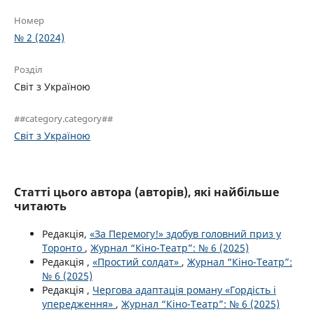
Номер
№ 2 (2024)
Розділ
Світ з Україною
##category.category##
Світ з Україною
Статті цього автора (авторів), які найбільше
читають
Редакція,
«За Перемогу!» здобув головний приз у
Торонто
,
Журнал “Кіно-Театр”: № 6 (2025)
Редакція ,
«Простий солдат»
,
Журнал “Кіно-Театр”:
№ 6 (2025)
Редакція ,
Чергова адаптація роману «Гордість і
упередження»
,
Журнал “Кіно-Театр”: № 6 (2025)