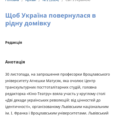
Щоб Україна повернулася в
рідну домівку
Редакція
Анотація
30 листопада, на запрошення професорки Вроцлавського
університету Агнєшки Матусяк, яка очолює Центр
транскультурних посттоталітарних студій, головна
редакторка «Кіно-Театру» взяла участь у круглому столі
«Дві декади українських революцій: від цінностей до
ідентичності», організованому Львівським національним
ім. І. Франка і Вроцлавським університетами. Львівський