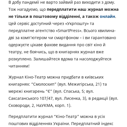
В добу пандемії не варто зайвий раз виходити з дому.
Тож нагадуємо, що
передплатити наш журнал можна
не тільки в поштовому відділенні, а також
онлайн
.
Цей сервіс доступний через «Укрпошту» та
передплатне агентство «SmartPress». Всього хвилина-
дві за комп’ютером чи смартфоном – і ви гарантовано
одержуєте цікаве фахове видання про світ кіно й
театру, не боячись, що в книгарнях журнал вже
розкуплено. Залишайтеся вдома та насолоджуйтеся
читанням!
Журнал Кіно-Театр можна придбати в київських
книгарнях: “Смолоскип” (вул. Межигірська, 21) та
мережі книгарень “Є” (вул. Спаська, 5; вул.
Саксаганського 107/47, вул. Лисенка, 3), в редакції (вул.
Сковороди, 2, НаУКМА, корп. 1).
Передплатити журнал “Кіно-Театр” можна в усіх
поштових відділеннях України. Передплатний індекс