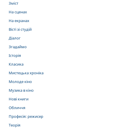
Зміст
На сценах
На екранах
Вісті зі студій
Діалог
Згадаймо
Історія
Класика
Мистецька хроніка
Молоде кіно
Музика в кіно
Нові книги
Обличчя
Професія: режисер
Теорія