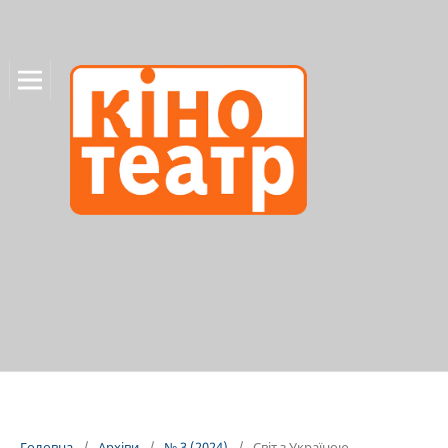
Головна
/
Архіви
/
№ 3 (2024)
/
Світ з Україною