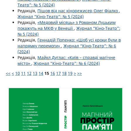
Театр”: № 5 (2024)
Редакція,
Пішов від нас кінорежисер Олег Фіалко
,
Журнал “Кіно-Театр”: № 5 (2024)
Редакція,
«Медовий місяць» з Романом Луцьким
покажуть на МКФ у Венеції
,
Журнал “Кіно-Театр”:
№ 5 (2024)
Редакція,
Геннадій Попенко: «Щоб усі кроки були в
напрямку перемоги»
,
Журнал “Кіно-Театр”: № 6
(2024)
Редакція,
Майкл Дуглас: «Київ – справді магічне
місто»
,
Журнал “Кіно-Театр”: № 6 (2024)
<<
<
10
11
12
13
14
15
16
17
18
19
>
>>