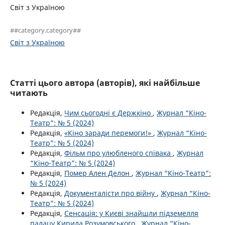
Світ з Україною
##category.category##
Світ з Україною
Статті цього автора (авторів), які найбільше
читають
Редакція,
Чим сьогодні є Держкіно
,
Журнал “Кіно-
Театр”: № 5 (2024)
Редакція,
«Кіно заради перемоги!»
,
Журнал “Кіно-
Театр”: № 5 (2024)
Редакція,
Фільм про улюбленого співака
,
Журнал
“Кіно-Театр”: № 5 (2024)
Редакція,
Помер Ален Делон
,
Журнал “Кіно-Театр”:
№ 5 (2024)
Редакція,
Документалісти про війну
,
Журнал “Кіно-
Театр”: № 5 (2024)
Редакція,
Сенсація: у Києві знайшли підземелля
палацу Кирила Розумовського
,
Журнал “Кіно-