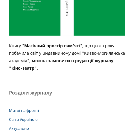
Книгу "
Магічний простір пам'ят
і", що цього року
побачила світ у Видавничому домі "Києво-Могилянська
академія",
можна замовити в редакції журналу
"Кіно-Театр"
.
Розділи журналу
Митці на фронті
Світ з Україною
Актуально