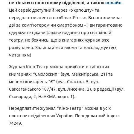
не тільки в поштовому відділенні, а також
онлайн
.
Цей сервіс доступний через «Укрпошту» та
передплатне агентство «SmartPress». Всього хвилина-
дві за комп’ютером чи смартфоном – і ви гарантовано
одержуєте цікаве фахове видання про світ кіно й
театру, не боячись, що в книгарнях журнал вже
розкуплено. Залишайтеся вдома та насолоджуйтеся
читанням!
Журнал Кіно-Театр можна придбати в київських
книгарнях: “Смолоскип” (вул. Межигірська, 21) та
мережі книгарень “Є” (вул. Спаська, 5; вул.
Саксаганського 107/47, вул. Лисенка, 3), в редакції (вул.
Сковороди, 2, НаУКМА, корп. 1).
Передплатити журнал “Кіно-Театр” можна в усіх
поштових відділеннях України. Передплатний індекс
74249.