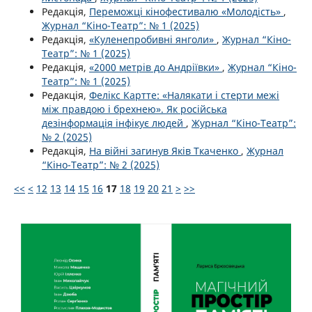
Редакція,
Переможці кінофестивалю «Молодість»
,
Журнал “Кіно-Театр”: № 1 (2025)
Редакція,
«Куленепробивні янголи»
,
Журнал “Кіно-
Театр”: № 1 (2025)
Редакція,
«2000 метрів до Андріївки»
,
Журнал “Кіно-
Театр”: № 1 (2025)
Редакція,
Фелікс Картте: «Налякати і стерти межі
між правдою і брехнею». Як російська
дезінформація інфікує людей
,
Журнал “Кіно-Театр”:
№ 2 (2025)
Редакція,
На війні загинув Яків Ткаченко
,
Журнал
“Кіно-Театр”: № 2 (2025)
<<
<
12
13
14
15
16
17
18
19
20
21
>
>>