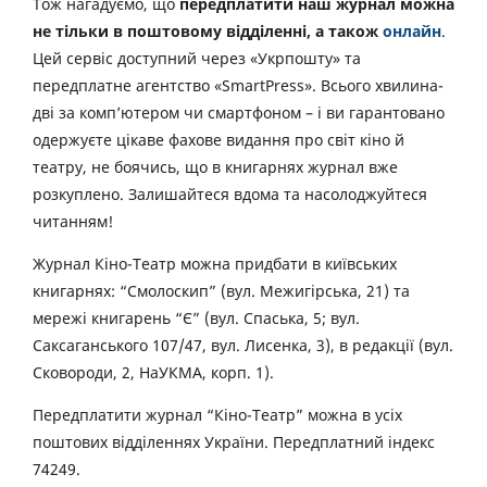
Тож нагадуємо, що
передплатити наш журнал можна
не тільки в поштовому відділенні, а також
онлайн
.
Цей сервіс доступний через «Укрпошту» та
передплатне агентство «SmartPress». Всього хвилина-
дві за комп’ютером чи смартфоном – і ви гарантовано
одержуєте цікаве фахове видання про світ кіно й
театру, не боячись, що в книгарнях журнал вже
розкуплено. Залишайтеся вдома та насолоджуйтеся
читанням!
Журнал Кіно-Театр можна придбати в київських
книгарнях: “Смолоскип” (вул. Межигірська, 21) та
мережі книгарень “Є” (вул. Спаська, 5; вул.
Саксаганського 107/47, вул. Лисенка, 3), в редакції (вул.
Сковороди, 2, НаУКМА, корп. 1).
Передплатити журнал “Кіно-Театр” можна в усіх
поштових відділеннях України. Передплатний індекс
74249.