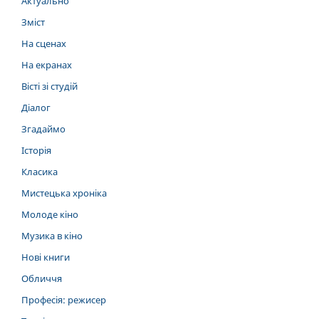
Актуально
Зміст
На сценах
На екранах
Вісті зі студій
Діалог
Згадаймо
Історія
Класика
Мистецька хроніка
Молоде кіно
Музика в кіно
Нові книги
Обличчя
Професія: режисер