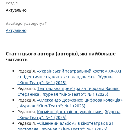
Розділ
Актуально
##category.category##
Актуально
Статті цього автора (авторів), які найбільше
читають
Редакція,
«Український театральний костюм XX–XXI
ст. Ідентичність, контекст, ландшафт»
,
Журнал
“Кіно-Театр”: № 1 (2025)
Редакція,
Театральна прем’єра за творами Василя
Стефаника
,
Журнал “Кіно-Театр”: № 1 (2025)
Редакція,
«Олександр Довженко: цифрова колекція»
,
Журнал “Кіно-Театр”: № 1 (2025)
Редакція,
Космічні фантазії по-українськи
,
Журнал
“Кіно-Театр”: № 1 (2025)
Редакція,
«Сімейний альбом» в кінотеатрах з 21
листопада
,
Журнал “Кіно-Театр”: № 1 (2025)