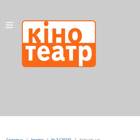
Головна
/
Архіви
/
№ 3 (2024)
/
Актуально