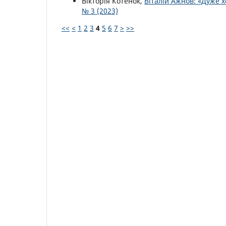
Вікторія Котенок,
Віталій Ажнов: «Дуже 
№ 3 (2023)
<<
<
1
2
3
4
5
6
7
>
>>