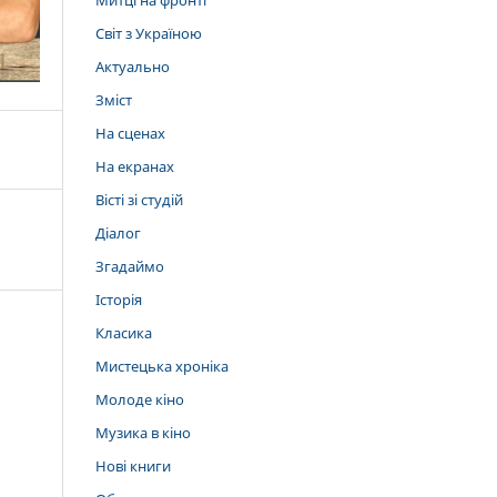
Митці на фронті
Світ з Україною
Актуально
Зміст
На сценах
На екранах
Вісті зі студій
Діалог
Згадаймо
Історія
Класика
Мистецька хроніка
Молоде кіно
Музика в кіно
Нові книги