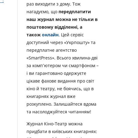
”:
раз виходити з дому. Тож
нагадуємо, що
передплатити
наш журнал можна не тільки в
поштовому відділенні, а
також
онлайн
. Цей сервіс
доступний через «Укрпошту» та
передплатне агентство
«SmartPress». Всього хвилина-дві
за комп’ютером чи смартфоном –
і ви гарантовано одержуєте
цікаве фахове видання про світ
кіно й театру, не боячись, що в
книгарнях журнал вже
розкуплено. Залишайтеся вдома
та насолоджуйтеся читанням!
Журнал Кіно-Театр можна
придбати в київських книгарнях: