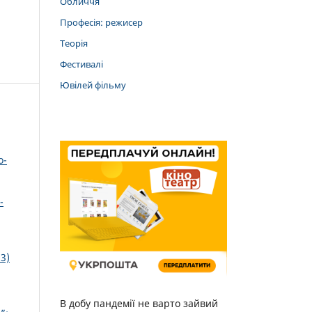
Обличчя
Професія: режисер
Теорія
Фестивалі
Ювілей фільму
о-
-
3)
В добу пандемії не варто зайвий