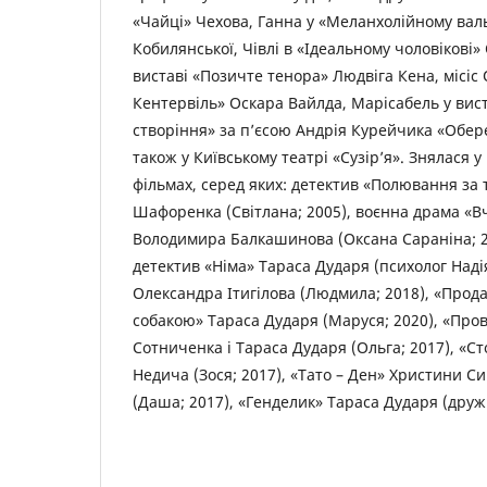
«Чайці» Чехова, Ганна у «Меланхолійному вал
Кобилянської, Чівлі в «Ідеальному чоловікові»
виставі «Позичте тенора» Людвіга Кена, місіс 
Кентервіль» Оскара Вайлда, Марісабель у вист
створіння» за п’єсою Андрія Курейчика «Обере
також у Київському театрі «Сузір’я». Знялася у
фільмах, серед яких: детектив «Полювання за
Шафоренка (Світлана; 2005), воєнна драма «В
Володимира Балкашинова (Оксана Сараніна; 2
детектив «Німа» Тараса Дударя (психолог Надія
Олександра Ітигілова (Людмила; 2018), «Прода
собакою» Тараса Дударя (Маруся; 2020), «Пров
Сотниченка і Тараса Дударя (Ольга; 2017), «Ст
Недича (Зося; 2017), «Тато – Ден» Христини С
(Даша; 2017), «Генделик» Тараса Дударя (дружи