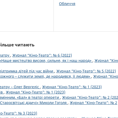
Обличчя
йбільше читають
еатру
,
Журнал “Кіно-Театр”: № 6 (2022)
 «Наше мистецтво високе, сильне, як і наш народ»
,
Журнал “Кін
підтримка дітей під час війни
,
Журнал “Кіно-Театр”: № 5 (2022)
кожного – служити землі, де народився, її людям»
,
Журнал “Кіно
театру – Олег Вергеліс
,
Журнал “Кіно-Театр”: № 1 (2023)
ів
,
Журнал “Кіно-Театр”: № 1 (2023)
змінним. «Бал» в театрі оперети
,
Журнал “Кіно-Театр”: № 2 (202
Старосвітські дідичі» Миколи Гоголя
,
Журнал “Кіно-Театр”: № 2
о-Театр”: № 3 (2023)