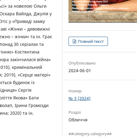
ьсі» за новелою Ольги
 Оскара Вайлда, Джулія у
Отіс у «Привиді замку
аві «Жінки – дивовижні
жно – жінки» та ін. Грає
Повний текст
 понад 30 серіалах та
 тінню» Костянтина
чора закінчилася війна»
Опубліковано
010), кримінальний
2024-06-01
; 2019), «Серце матері»
ється будинок із
ідниця» Сергія
Номер
оліття Якова» Бати
№ 3 (2024)
иволап, Ірини Громозди
Розділ
на; 2020) та ін.
Обличчя
##category.category##