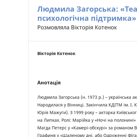
Людмила Загорська: «Теа
психологічна підтримка»
Розмовляла Вікторія Котенок
Вікторія Котенок
Анотація
Людмила Загорська (н. 1973 р.) – українська ак
Народилася у Вінниці. Закінчила КДІТМ ім. І.
Юрія Мажуги). З 1999 року – акторка Київсько
на Липках. Ролі: Марійка у «Ночі на полонині
Магда Петерс у «Камері-обскурі» за романом 
Графиня у «Шаленому дні, або Одруженні Фіг