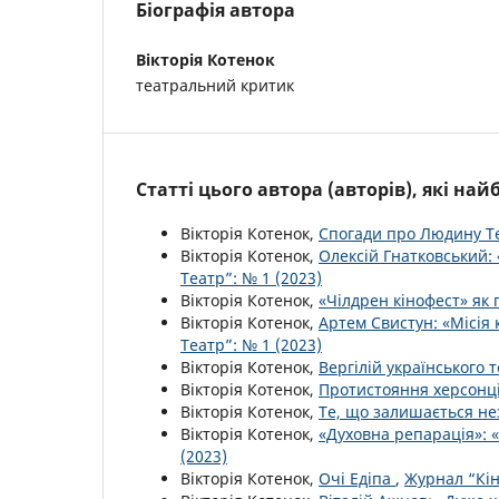
Біографія автора
Вікторія Котенок
театральний критик
Статті цього автора (авторів), які на
Вікторія Котенок,
Спогади про Людину Т
Вікторія Котенок,
Олексій Гнатковський:
Театр”: № 1 (2023)
Вікторія Котенок,
«Чілдрен кінофест» як 
Вікторія Котенок,
Артем Свистун: «Місія 
Театр”: № 1 (2023)
Вікторія Котенок,
Вергілій українського 
Вікторія Котенок,
Протистояння херсонц
Вікторія Котенок,
Те, що залишається не
Вікторія Котенок,
«Духовна репарація»: «
(2023)
Вікторія Котенок,
Очі Едіпа
,
Журнал “Кін