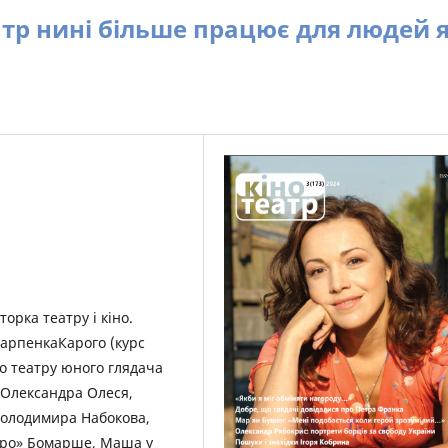
тр нині більше працює для людей 
торка театру і кіно.
 КарпенкаКарого (курс
го театру юного глядача
» Олександра Олеся,
Володимира Набокова,
аро» Бомарше, Маша у