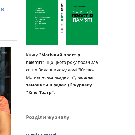
як
Книгу "
Магічний простір
пам'ят
і", що цього року побачила
світ у Видавничому домі "Києво-
Могилянська академія",
можна
замовити в редакції журналу
"Кіно-Театр"
.
Розділи журналу