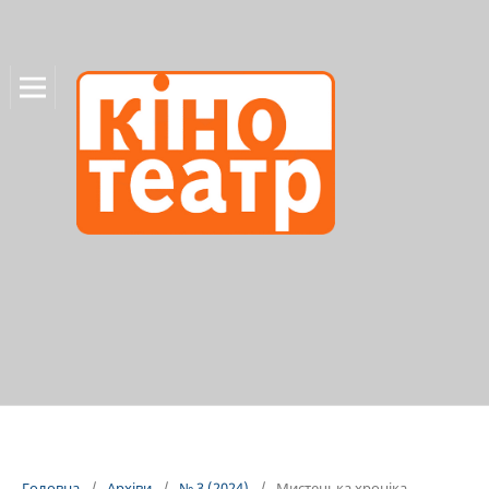
Головна
/
Архіви
/
№ 3 (2024)
/
Мистецька хроніка