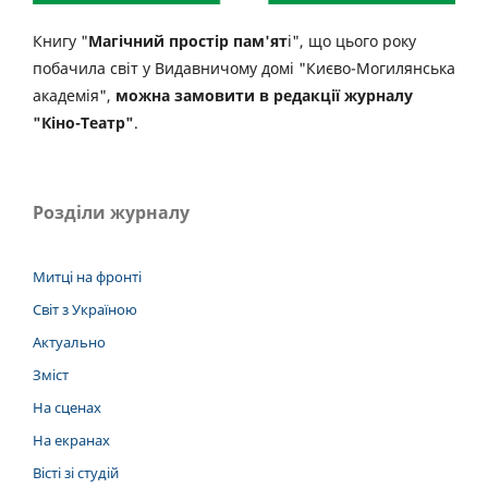
Книгу "
Магічний простір пам'ят
і", що цього року
побачила світ у Видавничому домі "Києво-Могилянська
академія",
можна замовити в редакції журналу
"Кіно-Театр"
.
Розділи журналу
Митці на фронті
Світ з Україною
Актуально
Зміст
На сценах
На екранах
Вісті зі студій