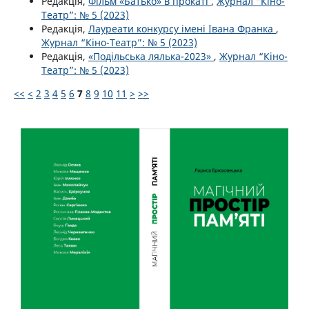
Редакція,
Фільм «Батько» в прокаті
,
Журнал “Кіно-
Театр”: № 5 (2023)
Редакція,
Лауреати конкурсу імені Івана Франка
,
Журнал “Кіно-Театр”: № 5 (2023)
Редакція,
«Подільська лялька-2023»
,
Журнал “Кіно-
Театр”: № 5 (2023)
<<
<
2
3
4
5
6
7
8
9
10
11
>
>>