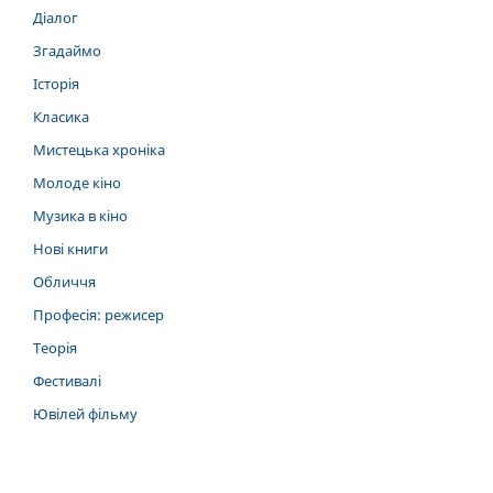
Діалог
Згадаймо
Історія
Класика
Мистецька хроніка
Молоде кіно
Музика в кіно
Нові книги
Обличчя
Професія: режисер
Теорія
Фестивалі
Ювілей фільму