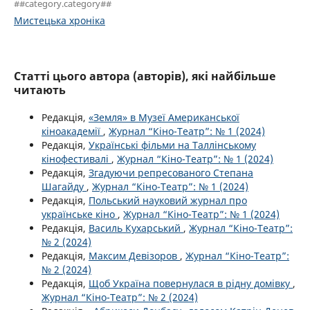
##category.category##
Мистецька хроніка
Статті цього автора (авторів), які найбільше
читають
Редакція,
«Земля» в Музеї Американської
кіноакадемії
,
Журнал “Кіно-Театр”: № 1 (2024)
Редакція,
Українські фільми на Таллінському
кінофестивалі
,
Журнал “Кіно-Театр”: № 1 (2024)
Редакція,
Згадуючи репресованого Степана
Шагайду
,
Журнал “Кіно-Театр”: № 1 (2024)
Редакція,
Польський науковий журнал про
українське кіно
,
Журнал “Кіно-Театр”: № 1 (2024)
Редакція,
Василь Кухарський
,
Журнал “Кіно-Театр”:
№ 2 (2024)
Редакція,
Максим Девізоров
,
Журнал “Кіно-Театр”:
№ 2 (2024)
Редакція,
Щоб Україна повернулася в рідну домівку
,
Журнал “Кіно-Театр”: № 2 (2024)