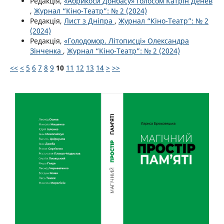
Редакція,
«Абрикоси Донбасу» голосом Катрін Денев
,
Журнал “Кіно-Театр”: № 2 (2024)
Редакція,
Лист з Дніпра
,
Журнал “Кіно-Театр”: № 2
(2024)
Редакція,
«Голодомор. Літописці» Олександра
Зінченка
,
Журнал “Кіно-Театр”: № 2 (2024)
<<
<
5
6
7
8
9
10
11
12
13
14
>
>>