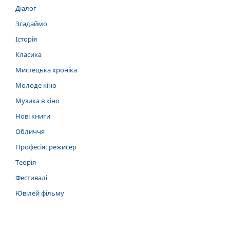
Діалог
Згадаймо
Історія
Класика
Мистецька хроніка
Молоде кіно
Музика в кіно
Нові книги
Обличчя
Професія: режисер
Теорія
Фестивалі
Ювілей фільму