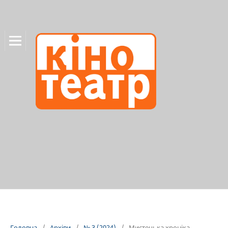
Головна
/
Архіви
/
№ 3 (2024)
/
Мистецька хроніка