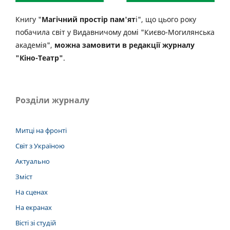
Книгу "
Магічний простір пам'ят
і", що цього року
побачила світ у Видавничому домі "Києво-Могилянська
академія",
можна замовити в редакції журналу
"Кіно-Театр"
.
Розділи журналу
Митці на фронті
Світ з Україною
Актуально
Зміст
На сценах
На екранах
Вісті зі студій