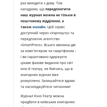
раз виходити з дому. Тож
нагадуємо, що
передплатити
наш журнал можна не тільки в
поштовому відділенні, а
також
онлайн
. Цей сервіс
доступний через «Укрпошту» та
передплатне агентство
«SmartPress». Всього хвилина-дві
за комп’ютером чи смартфоном –
і ви гарантовано одержуєте
цікаве фахове видання про світ
кіно й театру, не боячись, що в
книгарнях журнал вже
розкуплено. Залишайтеся вдома
та насолоджуйтеся читанням!
Журнал Кіно-Театр можна
придбати в київських книгарнях: