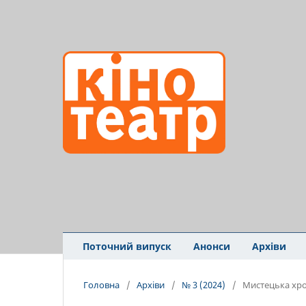
Поточний випуск
Анонси
Архіви
Головна
/
Архіви
/
№ 3 (2024)
/
Мистецька хро