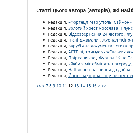
Статті цього автора (авторів), які на
Редакція,
«Фортеця Маріуполь. Саймон»
Редакція,
Золотий хрест Ярослава Пілун
Редакція,
Відеозвернення 24 лютого
,
Жу
Редакція,
Пісні Джамали
,
Журнал “Кіно-Т
Редакція,
Зарубіжна документалістика п
Редакція,
АРТЕ підтримує українських до
Редакція,
Прірва лякає
,
Журнал “Кіно-Те
Редакція,
«Якби я міг обміняти нагороду
Редакція,
Найвище прагнення до добра
Редакція,
Його спадщина – ще не осягн
<<
<
7
8
9
10
11
12
13
14
15
16
>
>>