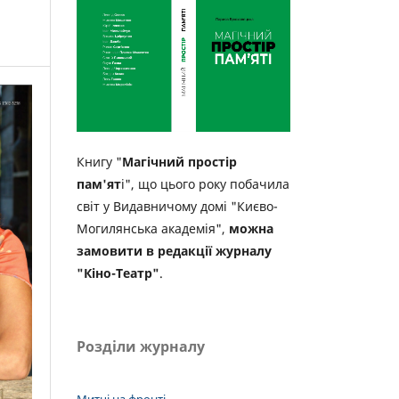
Книгу "
Магічний простір
пам'ят
і", що цього року побачила
світ у Видавничому домі "Києво-
Могилянська академія",
можна
замовити в редакції журналу
"Кіно-Театр"
.
Розділи журналу