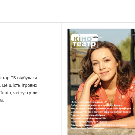
стар ТБ відбулася
. Це шість ігрових
нців, які зустріли
м.