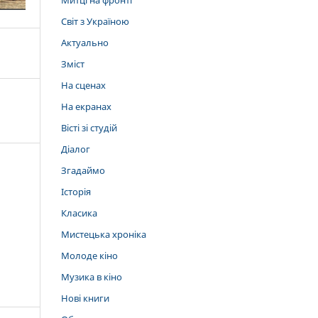
Митці на фронті
Світ з Україною
Актуально
Зміст
На сценах
На екранах
Вісті зі студій
Діалог
Згадаймо
Історія
Класика
Мистецька хроніка
Молоде кіно
Музика в кіно
Нові книги