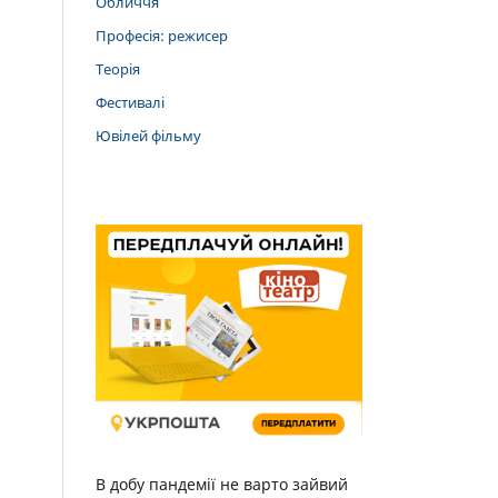
Обличчя
Професія: режисер
Теорія
Фестивалі
Ювілей фільму
В добу пандемії не варто зайвий