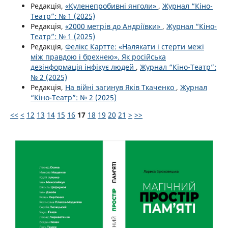
Редакція,
«Куленепробивні янголи»
,
Журнал “Кіно-
Театр”: № 1 (2025)
Редакція,
«2000 метрів до Андріївки»
,
Журнал “Кіно-
Театр”: № 1 (2025)
Редакція,
Фелікс Картте: «Налякати і стерти межі
між правдою і брехнею». Як російська
дезінформація інфікує людей
,
Журнал “Кіно-Театр”:
№ 2 (2025)
Редакція,
На війні загинув Яків Ткаченко
,
Журнал
“Кіно-Театр”: № 2 (2025)
<<
<
12
13
14
15
16
17
18
19
20
21
>
>>