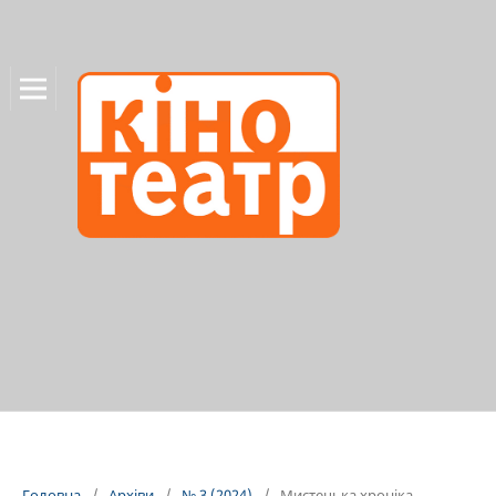
Головна
/
Архіви
/
№ 3 (2024)
/
Мистецька хроніка