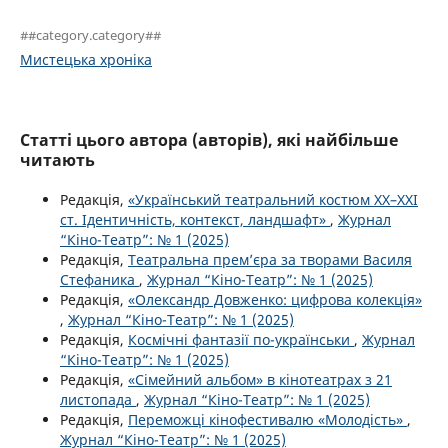
##category.category##
Мистецька хроніка
Статті цього автора (авторів), які найбільше
читають
Редакція,
«Український театральний костюм XX–XXI
ст. Ідентичність, контекст, ландшафт»
,
Журнал
“Кіно-Театр”: № 1 (2025)
Редакція,
Театральна прем’єра за творами Василя
Стефаника
,
Журнал “Кіно-Театр”: № 1 (2025)
Редакція,
«Олександр Довженко: цифрова колекція»
,
Журнал “Кіно-Театр”: № 1 (2025)
Редакція,
Космічні фантазії по-українськи
,
Журнал
“Кіно-Театр”: № 1 (2025)
Редакція,
«Сімейний альбом» в кінотеатрах з 21
листопада
,
Журнал “Кіно-Театр”: № 1 (2025)
Редакція,
Переможці кінофестивалю «Молодість»
,
Журнал “Кіно-Театр”: № 1 (2025)