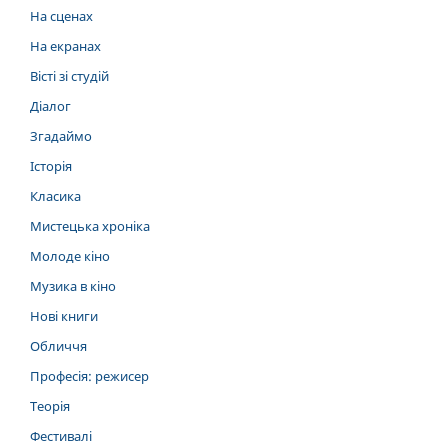
На сценах
На екранах
Вісті зі студій
Діалог
Згадаймо
Історія
Класика
Мистецька хроніка
Молоде кіно
Музика в кіно
Нові книги
Обличчя
Професія: режисер
Теорія
Фестивалі