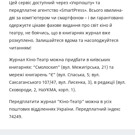
Цей сервіс доступний через «Укрпошту» та
передплатне агентство «SmartPress». Всього хвилина-
дві за комп’ютером чи смартфоном – і ви гарантовано
одержуєте цікаве фахове видання про світ кіно й
театру, не боячись, що в книгарнях журнал вже
розкуплено. Залишайтеся вдома та насолоджуйтеся
читанням!
Журнал Кіно-Театр можна придбати в київських
книгарнях: “Смолоскип” (вул. Межигірська, 21) та
мережі книгарень “Є” (вул. Спаська, 5; вул.
Саксаганського 107/47, вул. Лисенка, 3), в редакції (вул.
Сковороди, 2, НаУКМА, корп. 1).
Передплатити журнал “Кіно-Театр” можна в усіх
поштових відділеннях України. Передплатний індекс
74249.