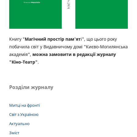
Книгу "
Магічний простір пам'ят
і", що цього року
побачила світ у Видавничому домі "Києво-Могилянська
академія",
можна замовити в редакції журналу
"Кіно-Театр"
.
Розділи журналу
Митці на фронті
Світ з Україною
Актуально
Зміст