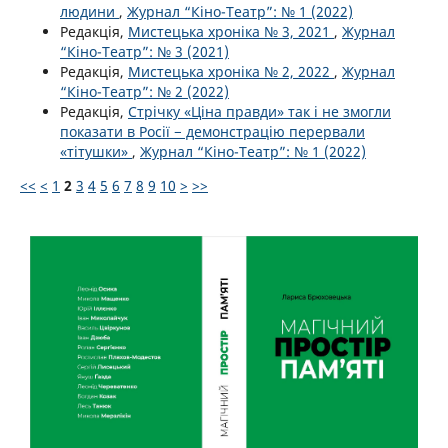
людини
,
Журнал “Кіно-Театр”: № 1 (2022)
Редакція,
Мистецька хроніка № 3, 2021
,
Журнал
“Кіно-Театр”: № 3 (2021)
Редакція,
Мистецька хроніка № 2, 2022
,
Журнал
“Кіно-Театр”: № 2 (2022)
Редакція,
Стрічку «Ціна правди» так і не змогли
показати в Росії − демонстрацію перервали
«тітушки»
,
Журнал “Кіно-Театр”: № 1 (2022)
<<
<
1
2
3
4
5
6
7
8
9
10
>
>>