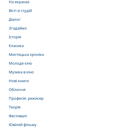
На екранах
Вісті зі студій
Діалог
Згадаймо
Історія
Класика
Мистецька хроніка
Молоде кіно
Музика в кіно
Нові книги
Обличчя
Професія: режисер
Теорія
Фестивалі
Ювілей фільму