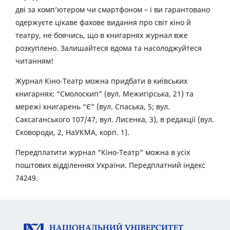
дві за комп’ютером чи смартфоном – і ви гарантовано
одержуєте цікаве фахове видання про світ кіно й
театру, не боячись, що в книгарнях журнал вже
розкуплено. Залишайтеся вдома та насолоджуйтеся
читанням!
Журнал Кіно-Театр можна придбати в київських
книгарнях: “Смолоскип” (вул. Межигірська, 21) та
мережі книгарень “Є” (вул. Спаська, 5; вул.
Саксаганського 107/47, вул. Лисенка, 3), в редакції (вул.
Сковороди, 2, НаУКМА, корп. 1).
Передплатити журнал “Кіно-Театр” можна в усіх
поштових відділеннях України. Передплатний індекс
74249.