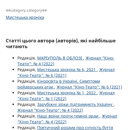
##category.category##
Мистецька хроніка
Статті цього автора (авторів), які найбільше
читають
Редакція,
МАРІУПОЛЬ В ОБЛОЗІ
,
Журнал “Кіно-
Театр”: № 4 (2022)
Редакція,
Мистецька хроніка № 6, 2021
,
Журнал
“Кіно-Театр”: № 6 (2021)
Редакція,
Кіноосвіта в Україні. Симптоми
рейдерських атак
,
Журнал “Кіно-Театр”: № 6 (2021)
Редакція,
Мистецька хроніка № 1, 2022
,
Журнал
“Кіно-Театр”: № 1 (2022)
Редакція,
Зарубіжні зірки підтримують Україну
,
Журнал “Кіно-Театр”: № 4 (2022)
Редакція,
Наші воїни проти темної орди
,
Журнал
“Кіно-Театр”: № 4 (2022)
Редакція,
Поетичний роздум про сутність буття