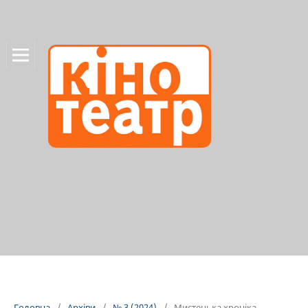
Головна
/
Архіви
/
№ 3 (2024)
/
Мистецька хроніка