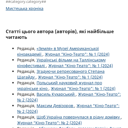
##category.category##
Мистецька хроніка
Статті цього автора (авторів), які найбільше
читають
Редакція,
«Земля» в Музеї Американської
кіноакадемії
,
Журнал “Кіно-Театр”: № 1 (2024)
Редакція,
Українські фільми на Таллінському
кінофестивалі
,
Журнал “Кіно-Театр”: № 1 (2024)
Редакція,
Згадуючи репресованого Степана
Шагайду
,
Журнал “Кіно-Театр”: № 1 (2024)
Редакція,
Польський науковий журнал про
українське кіно
,
Журнал “Кіно-Театр”: № 1 (2024)
Редакція,
Василь Кухарський
,
Журнал “Кіно-Театр”:
№ 2 (2024)
Редакція,
Максим Девізоров
,
Журнал “Кіно-Театр”:
№ 2 (2024)
Редакція,
Щоб Україна повернулася в рідну домівку
,
Журнал “Кіно-Театр”: № 2 (2024)