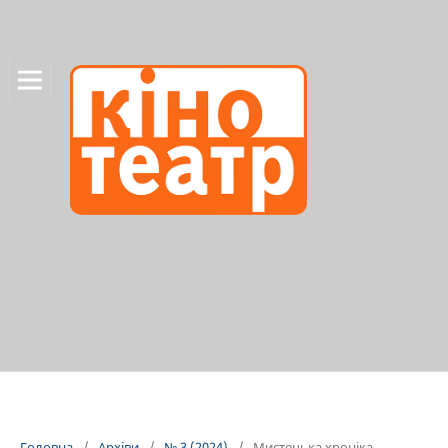
Головна
/
Архіви
/
№ 3 (2024)
/
Мистецька хроніка