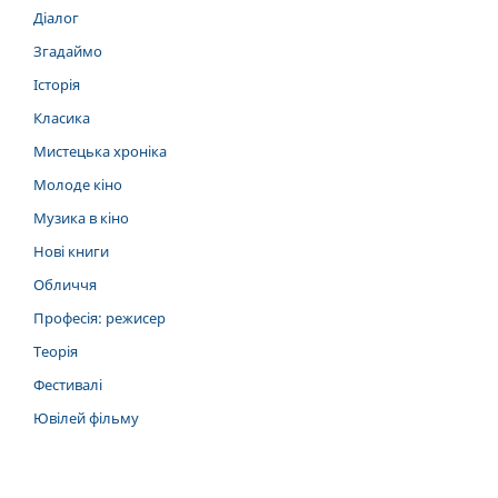
Діалог
Згадаймо
Історія
Класика
Мистецька хроніка
Молоде кіно
Музика в кіно
Нові книги
Обличчя
Професія: режисер
Теорія
Фестивалі
Ювілей фільму