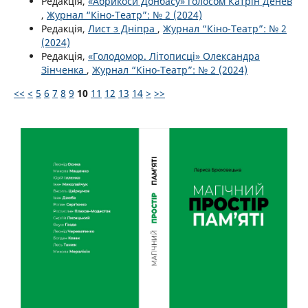
Редакція,
«Абрикоси Донбасу» голосом Катрін Денев
,
Журнал “Кіно-Театр”: № 2 (2024)
Редакція,
Лист з Дніпра
,
Журнал “Кіно-Театр”: № 2
(2024)
Редакція,
«Голодомор. Літописці» Олександра
Зінченка
,
Журнал “Кіно-Театр”: № 2 (2024)
<<
<
5
6
7
8
9
10
11
12
13
14
>
>>