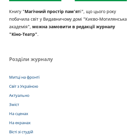
Книгу "
Магічний простір пам'ят
і", що цього року
побачила світ у Видавничому домі "Києво-Могилянська
академія",
можна замовити в редакції журналу
"Кіно-Театр"
.
Розділи журналу
Митці на фронті
Світ з Україною
Актуально
Зміст
На сценах
На екранах
Вісті зі студій