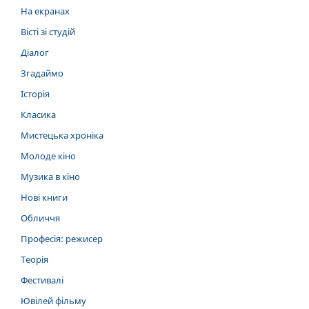
На екранах
Вісті зі студій
Діалог
Згадаймо
Історія
Класика
Мистецька хроніка
Молоде кіно
Музика в кіно
Нові книги
Обличчя
Професія: режисер
Теорія
Фестивалі
Ювілей фільму