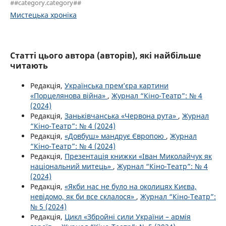
##category.category##
Мистецька хроніка
Статті цього автора (авторів), які найбільше
читають
Редакція,
Українська прем’єра картини
«Порцелянова війна»
,
Журнал “Кіно-Театр”: № 4
(2024)
Редакція,
Заньківчанська «Червона рута»
,
Журнал
“Кіно-Театр”: № 4 (2024)
Редакція,
«Довбуш» мандрує Європою
,
Журнал
“Кіно-Театр”: № 4 (2024)
Редакція,
Презентація книжки «Іван Миколайчук як
національний митець»
,
Журнал “Кіно-Театр”: № 4
(2024)
Редакція,
«Якби нас не було на околицях Києва,
невідомо, як би все склалося»
,
Журнал “Кіно-Театр”:
№ 5 (2024)
Редакція,
Цикл «Збройні сили України – армія