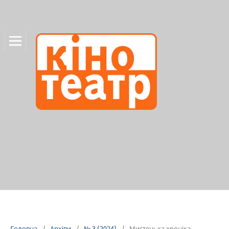
Головна
/
Архіви
/
№ 3 (2024)
/
Мистецька хроніка