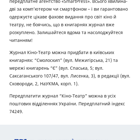
передплатне агентство «SmartPress». Всього хвилина-
дві за комп’ютером чи смартфоном – і ви гарантовано
одержуєте цікаве фахове видання про світ кіно й
театру, не боячись, що в книгарнях журнал вже
розкуплено. Залишайтеся вдома та насолоджуйтеся
читанням!
Журнал Кіно-Театр можна придбати в київських
книгарнях: “Смолоскип” (вул. Межигірська, 21) та
мережі книгарень “Є” (вул. Спаська, 5; вул.
Саксаганського 107/47, вул. Лисенка, 3), в редакції (вул.
Сковороди, 2, НаУКМА, корп. 1).
Передплатити журнал “Кіно-Театр” можна в усіх
поштових відділеннях України. Передплатний індекс
74249.