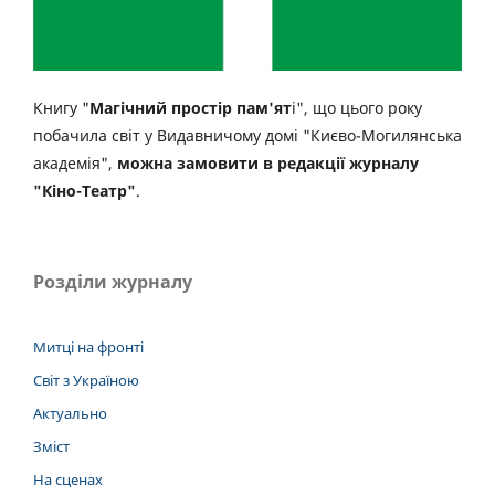
Книгу "
Магічний простір пам'ят
і", що цього року
побачила світ у Видавничому домі "Києво-Могилянська
академія",
можна замовити в редакції журналу
"Кіно-Театр"
.
Розділи журналу
Митці на фронті
Світ з Україною
Актуально
Зміст
На сценах