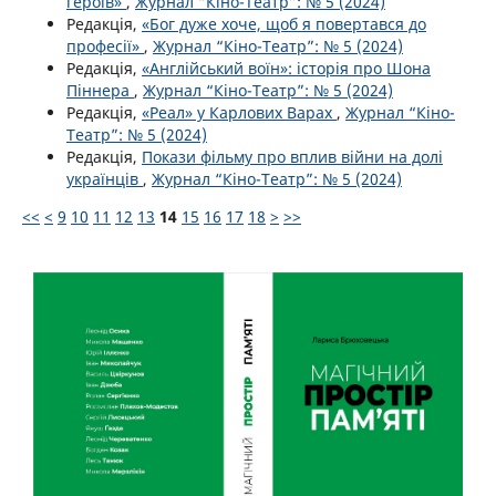
героїв»
,
Журнал “Кіно-Театр”: № 5 (2024)
Редакція,
«Бог дуже хоче, щоб я повертався до
професії»
,
Журнал “Кіно-Театр”: № 5 (2024)
Редакція,
«Англійський воїн»: історія про Шона
Піннера
,
Журнал “Кіно-Театр”: № 5 (2024)
Редакція,
«Реал» у Карлових Варах
,
Журнал “Кіно-
Театр”: № 5 (2024)
Редакція,
Покази фільму про вплив війни на долі
українців
,
Журнал “Кіно-Театр”: № 5 (2024)
<<
<
9
10
11
12
13
14
15
16
17
18
>
>>