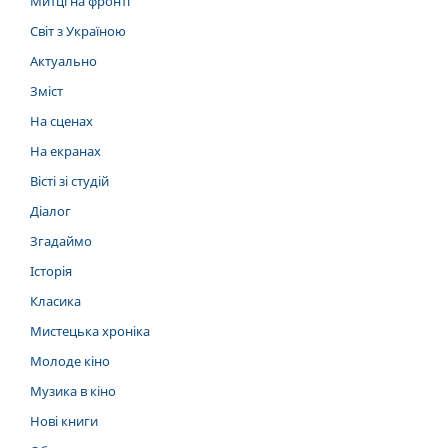
Митці на фронті
Світ з Україною
Актуально
Зміст
На сценах
На екранах
Вісті зі студій
Діалог
Згадаймо
Історія
Класика
Мистецька хроніка
Молоде кіно
Музика в кіно
Нові книги