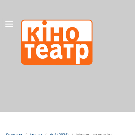
Головна
/
Архіви
/
№ 4 (2024)
/
Мистецька хроніка