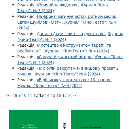
Редакція,
«Звичайна людина»
,
Журнал “Кіно-
Театр”: № 3 (2024)
Редакція,
На фронті загинув актор, ротний медик
Євген Шумілов-«Мет»
,
Журнал “Кіно-Театр”: № 4
(2024)
Редакція,
Данило Денисевич – студент-воїн
,
Журнал
“Кіно-Театр”: № 4 (2024)
Редакція,
Мистецтво є інструментом терапії та
реабілітації
,
Журнал “Кіно-Театр”: № 4 (2024)
Редакція,
«Самум. Афганський вітер»
,
Журнал “Кіно-
Театр”: № 4 (2024)
Редакція,
«Ми були рекрутами» вийшов у прокат 2
травня
,
Журнал “Кіно-Театр”: № 4 (2024)
Редакція,
«Відблиск» у кінотеатрах з 16 травня
,
Журнал “Кіно-Театр”: № 4 (2024)
<<
<
8
9
10
11
12
13
14
15
16
17
>
>>