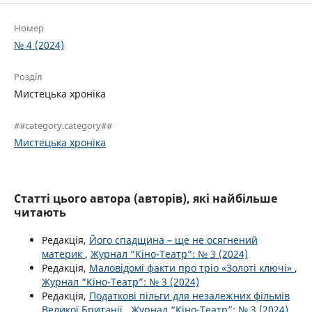
Номер
№ 4 (2024)
Розділ
Мистецька хроніка
##category.category##
Мистецька хроніка
Статті цього автора (авторів), які найбільше
читають
Редакція,
Його спадщина – ще не осягнений
материк
,
Журнал “Кіно-Театр”: № 3 (2024)
Редакція,
Маловідомі факти про тріо «Золоті ключі»
,
Журнал “Кіно-Театр”: № 3 (2024)
Редакція,
Податкові пільги для незалежних фільмів
Великої Британії
,
Журнал “Кіно-Театр”: № 3 (2024)