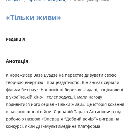
«Тільки живи»
Редакція
Анотація
Кінорежисер Заза Буадзе не перестає дивувати своєю
творчою енергією і працездатністю. Він знімає серіали і
фільми без пауз. Наприкінці березня глядачі, зацікавлені
в українській кіно- і телепродукції, мали нагоду
подивитися його серіал «Тільки живи». Це історія кохання
в час нинішньої війни. Сценарій Тараса Антиповича під
робочою назвою «Операція “Добрий вечір”» виграв на
конкурсі, який ДП «‎Мультимедійна платформа