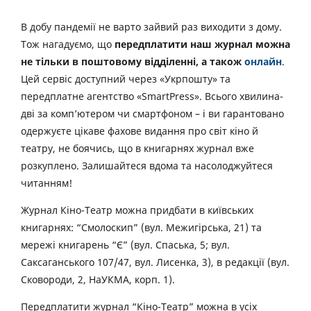
В добу пандемії не варто зайвий раз виходити з дому.
Тож нагадуємо, що
передплатити наш журнал можна
не тільки в поштовому відділенні, а також
онлайн
.
Цей сервіс доступний через «Укрпошту» та
передплатне агентство «SmartPress». Всього хвилина-
дві за комп’ютером чи смартфоном – і ви гарантовано
одержуєте цікаве фахове видання про світ кіно й
театру, не боячись, що в книгарнях журнал вже
розкуплено. Залишайтеся вдома та насолоджуйтеся
читанням!
Журнал Кіно-Театр можна придбати в київських
книгарнях: “Смолоскип” (вул. Межигірська, 21) та
мережі книгарень “Є” (вул. Спаська, 5; вул.
Саксаганського 107/47, вул. Лисенка, 3), в редакції (вул.
Сковороди, 2, НаУКМА, корп. 1).
Передплатити журнал “Кіно-Театр” можна в усіх