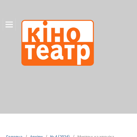
Головна
/
Архіви
/
№ 4 (2024)
/
Мистецька хроніка