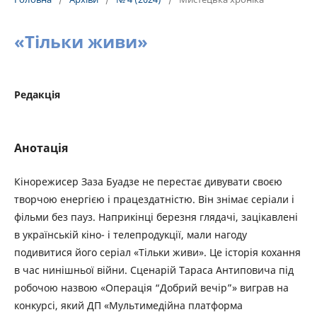
«Тільки живи»
Редакція
Анотація
Кінорежисер Заза Буадзе не перестає дивувати своєю
творчою енергією і працездатністю. Він знімає серіали і
фільми без пауз. Наприкінці березня глядачі, зацікавлені
в українській кіно- і телепродукції, мали нагоду
подивитися його серіал «Тільки живи». Це історія кохання
в час нинішньої війни. Сценарій Тараса Антиповича під
робочою назвою «Операція “Добрий вечір”» виграв на
конкурсі, який ДП «‎Мультимедійна платформа