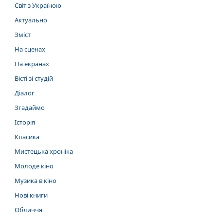
Світ з Україною
Актуально
Зміст
На сценах
На екранах
Вісті зі студій
Діалог
Згадаймо
Історія
Класика
Мистецька хроніка
Молоде кіно
Музика в кіно
Нові книги
Обличчя