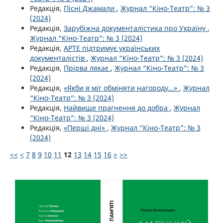
Редакція,
Пісні Джамали
,
Журнал “Кіно-Театр”: № 3
(2024)
Редакція,
Зарубіжна документалістика про Україну
,
Журнал “Кіно-Театр”: № 3 (2024)
Редакція,
АРТЕ підтримує українських
документалістів
,
Журнал “Кіно-Театр”: № 3 (2024)
Редакція,
Прірва лякає
,
Журнал “Кіно-Театр”: № 3
(2024)
Редакція,
«Якби я міг обміняти нагороду…»
,
Журнал
“Кіно-Театр”: № 3 (2024)
Редакція,
Найвище прагнення до добра
,
Журнал
“Кіно-Театр”: № 3 (2024)
Редакція,
«Перші дні»
,
Журнал “Кіно-Театр”: № 3
(2024)
<<
<
7
8
9
10
11
12
13
14
15
16
>
>>