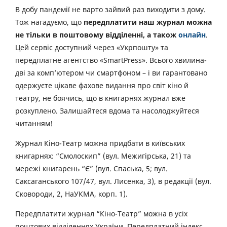
В добу пандемії не варто зайвий раз виходити з дому.
Тож нагадуємо, що
передплатити наш журнал можна
не тільки в поштовому відділенні, а також
онлайн
.
Цей сервіс доступний через «Укрпошту» та
передплатне агентство «SmartPress». Всього хвилина-
дві за комп’ютером чи смартфоном – і ви гарантовано
одержуєте цікаве фахове видання про світ кіно й
театру, не боячись, що в книгарнях журнал вже
розкуплено. Залишайтеся вдома та насолоджуйтеся
читанням!
Журнал Кіно-Театр можна придбати в київських
книгарнях: “Смолоскип” (вул. Межигірська, 21) та
мережі книгарень “Є” (вул. Спаська, 5; вул.
Саксаганського 107/47, вул. Лисенка, 3), в редакції (вул.
Сковороди, 2, НаУКМА, корп. 1).
Передплатити журнал “Кіно-Театр” можна в усіх
поштових відділеннях України. Передплатний індекс