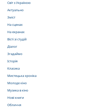
Світ з Україною
Актуально
Зміст
На сценах
На екранах
Вісті зі студій
Діалог
Згадаймо
Історія
Класика
Мистецька хроніка
Молоде кіно
Музика в кіно
Нові книги
Обличчя