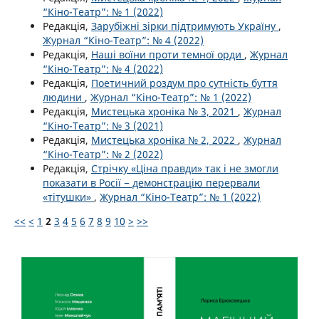
“Кіно-Театр”: № 1 (2022)
Редакція,
Зарубіжні зірки підтримують Україну
,
Журнал “Кіно-Театр”: № 4 (2022)
Редакція,
Наші воїни проти темної орди
,
Журнал
“Кіно-Театр”: № 4 (2022)
Редакція,
Поетичний роздум про сутність буття
людини
,
Журнал “Кіно-Театр”: № 1 (2022)
Редакція,
Мистецька хроніка № 3, 2021
,
Журнал
“Кіно-Театр”: № 3 (2021)
Редакція,
Мистецька хроніка № 2, 2022
,
Журнал
“Кіно-Театр”: № 2 (2022)
Редакція,
Стрічку «Ціна правди» так і не змогли
показати в Росії − демонстрацію перервали
«тітушки»
,
Журнал “Кіно-Театр”: № 1 (2022)
<<
<
1
2
3
4
5
6
7
8
9
10
>
>>