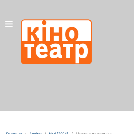
Головна
/
Архіви
/
№ 4 (2024)
/
Мистецька хроніка