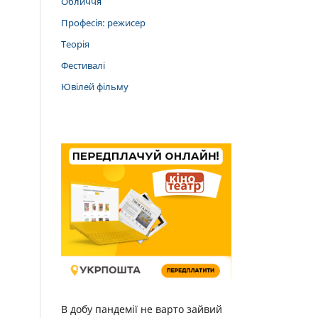
Обличчя
Професія: режисер
Теорія
Фестивалі
Ювілей фільму
В добу пандемії не варто зайвий