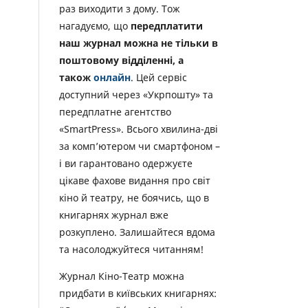
раз виходити з дому. Тож
нагадуємо, що
передплатити
наш журнал можна не тільки в
поштовому відділенні, а
також
онлайн
. Цей сервіс
доступний через «Укрпошту» та
передплатне агентство
«SmartPress». Всього хвилина-дві
за комп’ютером чи смартфоном –
і ви гарантовано одержуєте
цікаве фахове видання про світ
кіно й театру, не боячись, що в
книгарнях журнал вже
розкуплено. Залишайтеся вдома
та насолоджуйтеся читанням!
Журнал Кіно-Театр можна
придбати в київських книгарнях: