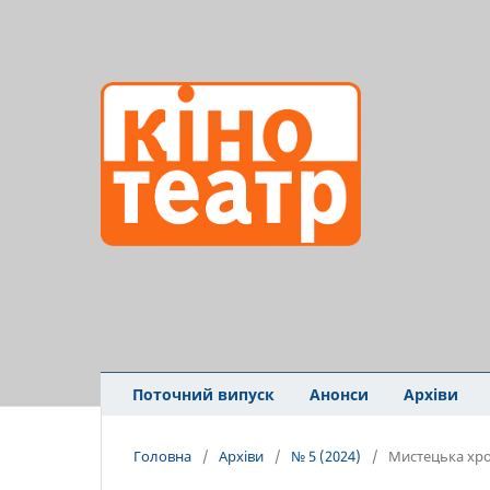
Поточний випуск
Анонси
Архіви
Головна
/
Архіви
/
№ 5 (2024)
/
Мистецька хро