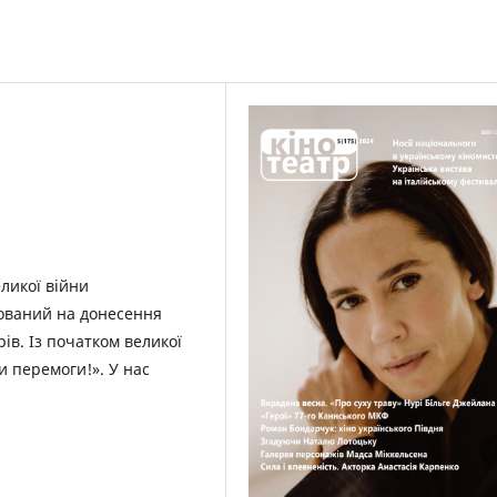
еликої війни
мований на донесення
рів. Із початком великої
и перемоги!». У нас