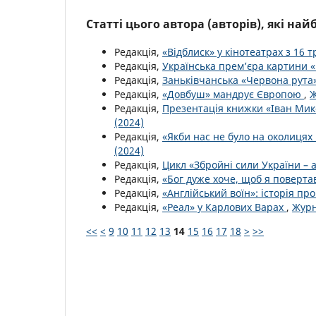
Статті цього автора (авторів), які на
Редакція,
«Відблиск» у кінотеатрах з 16 
Редакція,
Українська прем’єра картини 
Редакція,
Заньківчанська «Червона рута
Редакція,
«Довбуш» мандрує Європою
,
Ж
Редакція,
Презентація книжки «Іван Ми
(2024)
Редакція,
«Якби нас не було на околицях 
(2024)
Редакція,
Цикл «Збройні сили України – 
Редакція,
«Бог дуже хоче, щоб я поверта
Редакція,
«Англійський воїн»: історія п
Редакція,
«Реал» у Карлових Варах
,
Журн
<<
<
9
10
11
12
13
14
15
16
17
18
>
>>