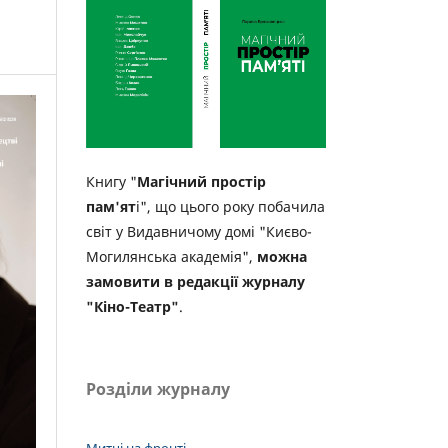
Книгу "
Магічний простір
пам'ят
і", що цього року побачила
світ у Видавничому домі "Києво-
Могилянська академія",
можна
замовити в редакції журналу
"Кіно-Театр"
.
Розділи журналу