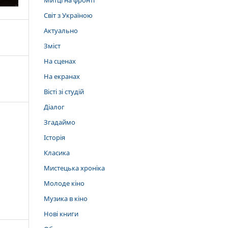
Митці на фронті
Світ з Україною
Актуально
Зміст
На сценах
На екранах
Вісті зі студій
Діалог
Згадаймо
Історія
Класика
Мистецька хроніка
Молоде кіно
Музика в кіно
Нові книги