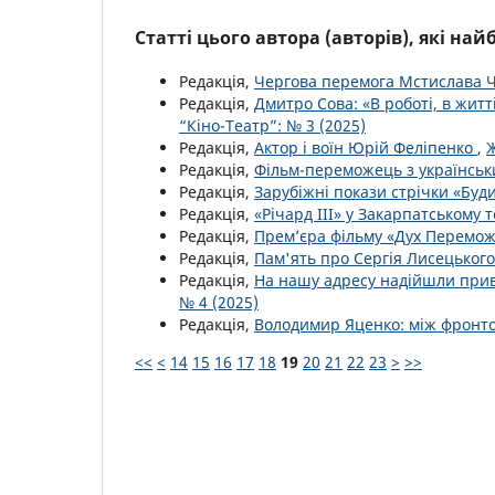
Статті цього автора (авторів), які на
Редакція,
Чергова перемога Мстислава Ч
Редакція,
Дмитро Сова: «В роботі, в житт
“Кіно-Театр”: № 3 (2025)
Редакція,
Актор і воїн Юрій Феліпенко
,
Ж
Редакція,
Фільм-переможець з українсь
Редакція,
Зарубіжні покази стрічки «Буд
Редакція,
«Річард ІІІ» у Закарпатському 
Редакція,
Прем’єра фільму «Дух Перемо
Редакція,
Пам'ять про Сергія Лисецьког
Редакція,
На нашу адресу надійшли приві
№ 4 (2025)
Редакція,
Володимир Яценко: між фронт
<<
<
14
15
16
17
18
19
20
21
22
23
>
>>