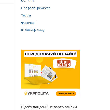
Обличчя
Професія: режисер
Теорія
Фестивалі
Ювілей фільму
В добу пандемії не варто зайвий