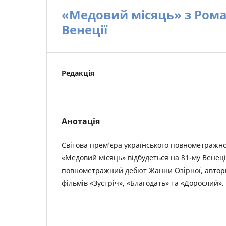
«Медовий місяць» з Ром
Венеції
Редакція
Анотація
Світова прем’єра українського повнометражно
«Медовий місяць» відбудеться на 81-му Венец
повнометражний дебют Жанни Озірної, автор
фільмів «Зустріч», «Благодать» та «Дорослий».