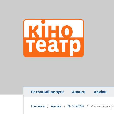
Поточний випуск
Анонси
Архіви
Головна
/
Архіви
/
№ 5 (2024)
/
Мистецька хро