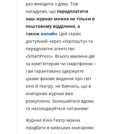
раз виходити з дому. Тож
нагадуємо, що
передплатити
наш журнал можна не тільки в
поштовому відділенні, а
також
онлайн
. Цей сервіс
доступний через «Укрпошту» та
передплатне агентство
«SmartPress». Всього хвилина-дві
за комп’ютером чи смартфоном –
і ви гарантовано одержуєте
цікаве фахове видання про світ
кіно й театру, не боячись, що в
книгарнях журнал вже
розкуплено. Залишайтеся вдома
та насолоджуйтеся читанням!
Журнал Кіно-Театр можна
придбати в київських книгарнях: