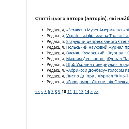
Статті цього автора (авторів), які на
Редакція,
«Земля» в Музеї Американської
Редакція,
Українські фільми на Таллінсь
Редакція,
Згадуючи репресованого Сте
Редакція,
Польський науковий журнал пр
Редакція,
Василь Кухарський
,
Журнал “Кі
Редакція,
Максим Девізоров
,
Журнал “Кі
Редакція,
Щоб Україна повернулася в рі
Редакція,
«Абрикоси Донбасу» голосом К
Редакція,
Лист з Дніпра
,
Журнал “Кіно-Т
Редакція,
«Голодомор. Літописці» Олекс
<<
<
5
6
7
8
9
10
11
12
13
14
>
>>