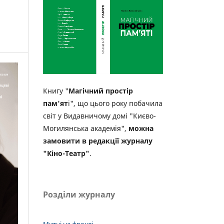
Книгу "
Магічний простір
пам'ят
і", що цього року побачила
світ у Видавничому домі "Києво-
Могилянська академія",
можна
замовити в редакції журналу
"Кіно-Театр"
.
Розділи журналу