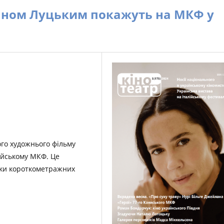
аном Луцьким покажуть на МКФ у
го художнього фільму
ійському МКФ. Це
ки короткометражних