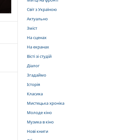
Митці на фронті
Світ з Україною
Актуально
Зміст
На сценах
На екранах
Вісті зі студій
Діалог
Згадаймо
Історія
Класика
Мистецька хроніка
Молоде кіно
Музика в кіно
Нові книги