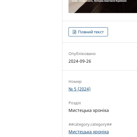
Повний текст
Опубліковано
2024-09-26
Номер
№ 5 (2024)
Розділ
Мистецька хроніка
##category.category##
Мистецька хроніка