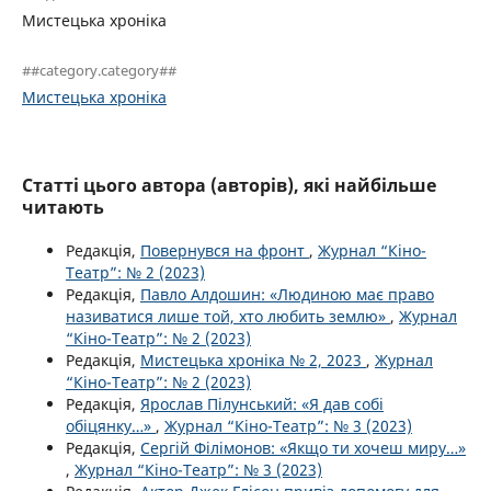
Мистецька хроніка
##category.category##
Мистецька хроніка
Статті цього автора (авторів), які найбільше
читають
Редакція,
Повернувся на фронт
,
Журнал “Кіно-
Театр”: № 2 (2023)
Редакція,
Павло Алдошин: «Людиною має право
називатися лише той, хто любить землю»
,
Журнал
“Кіно-Театр”: № 2 (2023)
Редакція,
Мистецька хроніка № 2, 2023
,
Журнал
“Кіно-Театр”: № 2 (2023)
Редакція,
Ярослав Пілунський: «Я дав собі
обіцянку…»
,
Журнал “Кіно-Театр”: № 3 (2023)
Редакція,
Сергій Філімонов: «Якщо ти хочеш миру…»
,
Журнал “Кіно-Театр”: № 3 (2023)