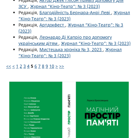
Редакція,
Актор Джек Глісон привіз допомогу для
ЗСУ
,
Журнал “Кіно-Театр”: № 3 (2023)
Редакція,
Благодійність Бернара-Анрі Леві
,
Журнал
“Кіно-Театр”: № 3 (2023)
Редакція,
Артдокфест
,
Журнал “Кіно-Театр”: № 3
(2023)
Редакція,
Леонардо Ді Капріо про допомогу
українським дітям
,
Журнал “Кіно-Театр”: № 3 (2023)
Редакція,
Мистецька хроніка № 3, 2023
,
Журнал
“Кіно-Театр”: № 3 (2023)
<<
<
1
2
3
4
5
6
7
8
9
10
>
>>