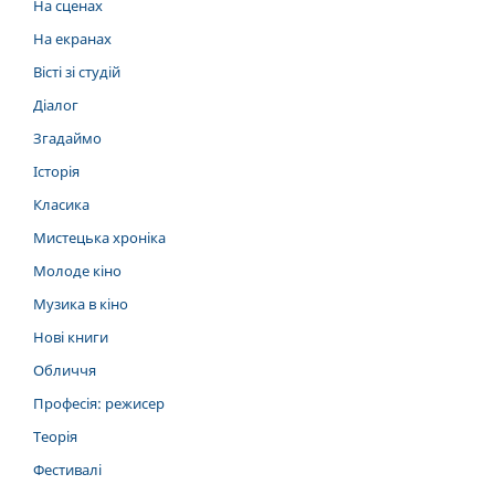
На сценах
На екранах
Вісті зі студій
Діалог
Згадаймо
Історія
Класика
Мистецька хроніка
Молоде кіно
Музика в кіно
Нові книги
Обличчя
Професія: режисер
Теорія
Фестивалі