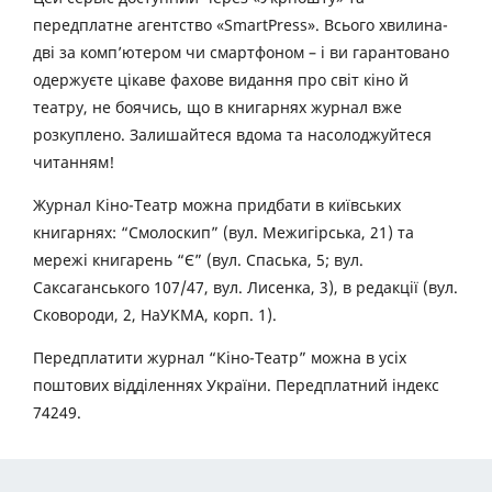
передплатне агентство «SmartPress». Всього хвилина-
дві за комп’ютером чи смартфоном – і ви гарантовано
одержуєте цікаве фахове видання про світ кіно й
театру, не боячись, що в книгарнях журнал вже
розкуплено. Залишайтеся вдома та насолоджуйтеся
читанням!
Журнал Кіно-Театр можна придбати в київських
книгарнях: “Смолоскип” (вул. Межигірська, 21) та
мережі книгарень “Є” (вул. Спаська, 5; вул.
Саксаганського 107/47, вул. Лисенка, 3), в редакції (вул.
Сковороди, 2, НаУКМА, корп. 1).
Передплатити журнал “Кіно-Театр” можна в усіх
поштових відділеннях України. Передплатний індекс
74249.