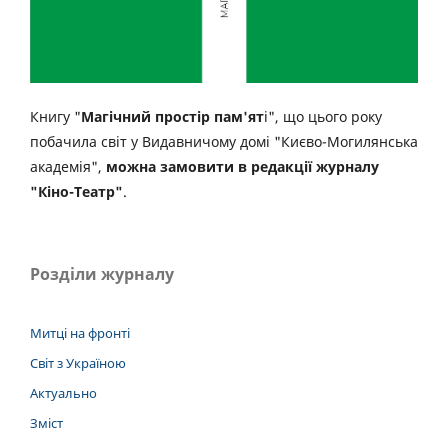
Книгу "
Магічний простір пам'ят
і", що цього року
побачила світ у Видавничому домі "Києво-Могилянська
академія",
можна замовити в редакції журналу
"Кіно-Театр"
.
Розділи журналу
Митці на фронті
Світ з Україною
Актуально
Зміст