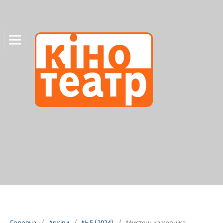
Головна
/
Архіви
/
№ 5 (2024)
/
Мистецька хроніка