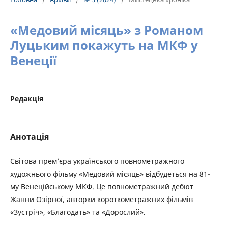
«Медовий місяць» з Романом
Луцьким покажуть на МКФ у
Венеції
Редакція
Анотація
Світова прем’єра українського повнометражного
художнього фільму «Медовий місяць» відбудеться на 81-
му Венеційському МКФ. Це повнометражний дебют
Жанни Озірної, авторки короткометражних фільмів
«Зустріч», «Благодать» та «Дорослий».