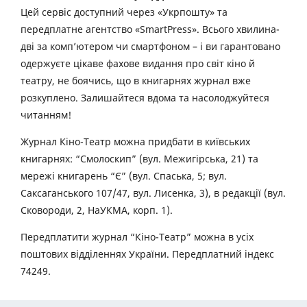
Цей сервіс доступний через «Укрпошту» та
передплатне агентство «SmartPress». Всього хвилина-
дві за комп’ютером чи смартфоном – і ви гарантовано
одержуєте цікаве фахове видання про світ кіно й
театру, не боячись, що в книгарнях журнал вже
розкуплено. Залишайтеся вдома та насолоджуйтеся
читанням!
Журнал Кіно-Театр можна придбати в київських
книгарнях: “Смолоскип” (вул. Межигірська, 21) та
мережі книгарень “Є” (вул. Спаська, 5; вул.
Саксаганського 107/47, вул. Лисенка, 3), в редакції (вул.
Сковороди, 2, НаУКМА, корп. 1).
Передплатити журнал “Кіно-Театр” можна в усіх
поштових відділеннях України. Передплатний індекс
74249.