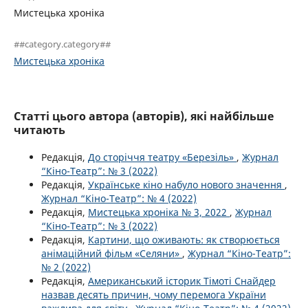
Мистецька хроніка
##category.category##
Мистецька хроніка
Статті цього автора (авторів), які найбільше
читають
Редакція,
До сторіччя театру «Березіль»
,
Журнал
“Кіно-Театр”: № 3 (2022)
Редакція,
Українське кіно набуло нового значення
,
Журнал “Кіно-Театр”: № 4 (2022)
Редакція,
Мистецька хроніка № 3, 2022
,
Журнал
“Кіно-Театр”: № 3 (2022)
Редакція,
Картини, що оживають: як створюється
анімаційний фільм «Селяни»
,
Журнал “Кіно-Театр”:
№ 2 (2022)
Редакція,
Американський історик Тімоті Снайдер
назвав десять причин, чому перемога України