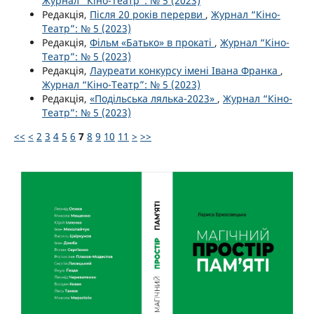
Журнал “Кіно-Театр”: № 5 (2023)
Редакція,
Після 20 років перерви
,
Журнал “Кіно-
Театр”: № 5 (2023)
Редакція,
Фільм «Батько» в прокаті
,
Журнал “Кіно-
Театр”: № 5 (2023)
Редакція,
Лауреати конкурсу імені Івана Франка
,
Журнал “Кіно-Театр”: № 5 (2023)
Редакція,
«Подільська лялька-2023»
,
Журнал “Кіно-
Театр”: № 5 (2023)
<<
<
2
3
4
5
6
7
8
9
10
11
>
>>