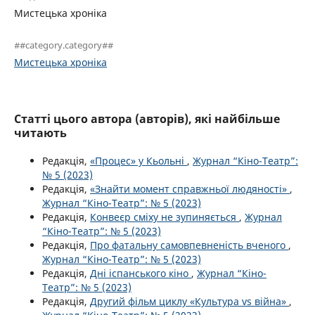
Мистецька хроніка
##category.category##
Мистецька хроніка
Статті цього автора (авторів), які найбільше
читають
Редакція,
«Процес» у Кьольні
,
Журнал “Кіно-Театр”:
№ 5 (2023)
Редакція,
«Знайти момент справжньої людяності»
,
Журнал “Кіно-Театр”: № 5 (2023)
Редакція,
Конвеєр сміху не зупиняється
,
Журнал
“Кіно-Театр”: № 5 (2023)
Редакція,
Про фатальну самовпевненість вченого
,
Журнал “Кіно-Театр”: № 5 (2023)
Редакція,
Дні іспанського кіно
,
Журнал “Кіно-
Театр”: № 5 (2023)
Редакція,
Другий фільм циклу «Культура vs війна»
,