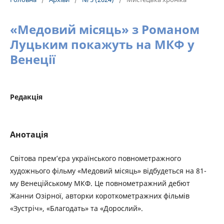
«Медовий місяць» з Романом
Луцьким покажуть на МКФ у
Венеції
Редакція
Анотація
Світова прем’єра українського повнометражного
художнього фільму «Медовий місяць» відбудеться на 81-
му Венеційському МКФ. Це повнометражний дебют
Жанни Озірної, авторки короткометражних фільмів
«Зустріч», «Благодать» та «Дорослий».