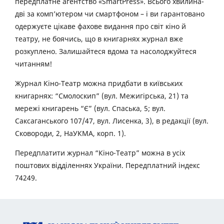
передплатне агентство «SmartPress». Всього хвилина-
дві за комп’ютером чи смартфоном – і ви гарантовано
одержуєте цікаве фахове видання про світ кіно й
театру, не боячись, що в книгарнях журнал вже
розкуплено. Залишайтеся вдома та насолоджуйтеся
читанням!
Журнал Кіно-Театр можна придбати в київських
книгарнях: “Смолоскип” (вул. Межигірська, 21) та
мережі книгарень “Є” (вул. Спаська, 5; вул.
Саксаганського 107/47, вул. Лисенка, 3), в редакції (вул.
Сковороди, 2, НаУКМА, корп. 1).
Передплатити журнал “Кіно-Театр” можна в усіх
поштових відділеннях України. Передплатний індекс
74249.