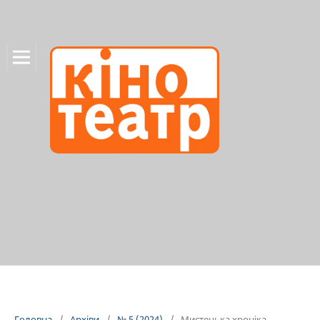
Головна
/
Архіви
/
№ 5 (2024)
/
Мистецька хроніка