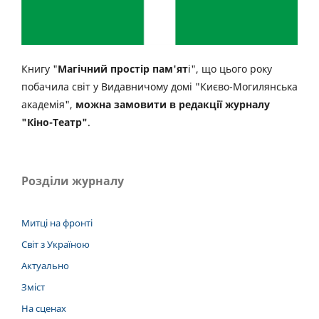
Книгу "
Магічний простір пам'ят
і", що цього року
побачила світ у Видавничому домі "Києво-Могилянська
академія",
можна замовити в редакції журналу
"Кіно-Театр"
.
Розділи журналу
Митці на фронті
Світ з Україною
Актуально
Зміст
На сценах