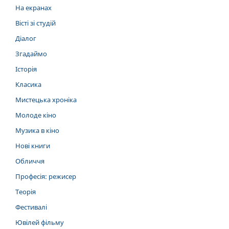
На екранах
Вісті зі студій
Діалог
Згадаймо
Історія
Класика
Мистецька хроніка
Молоде кіно
Музика в кіно
Нові книги
Обличчя
Професія: режисер
Теорія
Фестивалі
Ювілей фільму