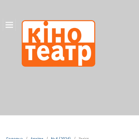
Головна
/
Архіви
/
№ 6 (2024)
/
Зміст