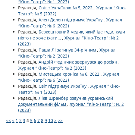
“Кіно-Театр”: № 1 (2023)
Редакція,
Світ з Україною № 5, 2022
,
Журнал “Кіно-
Театр”: № 5 (2022)
Редакція,
Ален Делон підтримує Україну
,
Журнал
“Кіно-Театр”: № 6 (2022)
Редакція,
Безкоштовний медик, який їде туди, куди
ніхто не хоче їхати…
,
Журнал “Кіно-Театр”: № 2
(2023)
Редакція,
Паша Лі загинув 34-річним
,
Журнал
“Кіно-Театр”: № 2 (2023)
Редакція,
Андрій Федінчик звернувся до росіян
,
Журнал “Кіно-Театр”: № 2 (2023)
Редакція,
Мистецька хроніка № 6, 2022
,
Журнал
“Кіно-Театр”: № 6 (2022)
Редакція,
Світ підтримує Україну
,
Журнал “Кіно-
Театр”: № 1 (2023)
Редакція,
Лієв Шрайбер озвучив український
документальний фільм
,
Журнал “Кіно-Театр”: № 2
(2023)
<<
<
1
2
3
4
5
6
7
8
9
10
>
>>