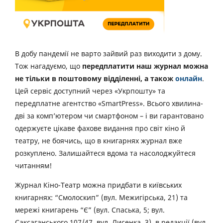
В добу пандемії не варто зайвий раз виходити з дому.
Тож нагадуємо, що
передплатити наш журнал можна
не тільки в поштовому відділенні, а також
онлайн
.
Цей сервіс доступний через «Укрпошту» та
передплатне агентство «SmartPress». Всього хвилина-
дві за комп’ютером чи смартфоном – і ви гарантовано
одержуєте цікаве фахове видання про світ кіно й
театру, не боячись, що в книгарнях журнал вже
розкуплено. Залишайтеся вдома та насолоджуйтеся
читанням!
Журнал Кіно-Театр можна придбати в київських
книгарнях: “Смолоскип” (вул. Межигірська, 21) та
мережі книгарень “Є” (вул. Спаська, 5; вул.
Саксаганського 107/47, вул. Лисенка, 3), в редакції (вул.