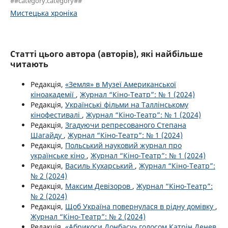
##category.category##
Мистецька хроніка
Статті цього автора (авторів), які найбільше
читають
Редакція,
«Земля» в Музеї Американської
кіноакадемії
,
Журнал “Кіно-Театр”: № 1 (2024)
Редакція,
Українські фільми на Таллінському
кінофестивалі
,
Журнал “Кіно-Театр”: № 1 (2024)
Редакція,
Згадуючи репресованого Степана
Шагайду
,
Журнал “Кіно-Театр”: № 1 (2024)
Редакція,
Польський науковий журнал про
українське кіно
,
Журнал “Кіно-Театр”: № 1 (2024)
Редакція,
Василь Кухарський
,
Журнал “Кіно-Театр”:
№ 2 (2024)
Редакція,
Максим Девізоров
,
Журнал “Кіно-Театр”:
№ 2 (2024)
Редакція,
Щоб Україна повернулася в рідну домівку
,
Журнал “Кіно-Театр”: № 2 (2024)
Редакція,
«Абрикоси Донбасу» голосом Катрін Денев