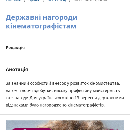
Державні нагороди
кінематографістам
Редакція
Анотація
За значний особистий внесок у розвиток кіномистецтва,
вагомі творчі здобутки, високу професійну майстерність
та з нагоди Дня українського кіно 13 вересня державними
відзнаками було нагороджено кінематографістів.