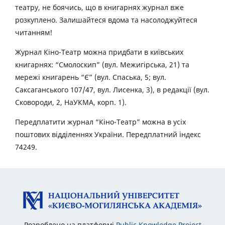
театру, не боячись, що в книгарнях журнал вже
розкуплено. Залишайтеся вдома та насолоджуйтеся
читанням!
Журнал Кіно-Театр можна придбати в київських
книгарнях: “Смолоскип” (вул. Межигірська, 21) та
мережі книгарень “Є” (вул. Спаська, 5; вул.
Саксаганського 107/47, вул. Лисенка, 3), в редакції (вул.
Сковороди, 2, НаУКМА, корп. 1).
Передплатити журнал “Кіно-Театр” можна в усіх
поштових відділеннях України. Передплатний індекс
74249.
Розроблено на платформі
Public Knowledge Project