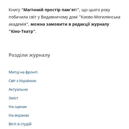
Книгу "
Магічний простір пам'ят
і", що цього року
побачила світ у Видавничому домі "Києво-Могилянська
академія",
можна замовити в редакції журналу
"Кіно-Театр"
.
Розділи журналу
Митці на фронті
Світ з Україною
Актуально
Зміст
На сценах
На екранах
Вісті зі студій