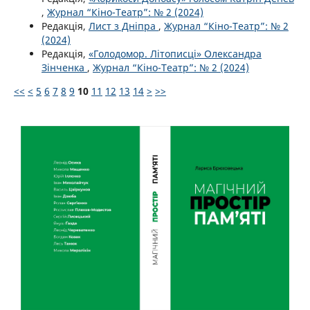
,
Журнал “Кіно-Театр”: № 2 (2024)
Редакція,
Лист з Дніпра
,
Журнал “Кіно-Театр”: № 2
(2024)
Редакція,
«Голодомор. Літописці» Олександра
Зінченка
,
Журнал “Кіно-Театр”: № 2 (2024)
<<
<
5
6
7
8
9
10
11
12
13
14
>
>>