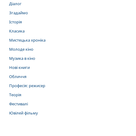
Діалог
Згадаймо
Історія
Класика
Мистецька хроніка
Молоде кіно
Музика в кіно
Нові книги
Обличчя
Професія: режисер
Теорія
Фестивалі
Ювілей фільму