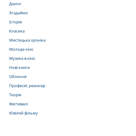
Діалог
Згадаймо
Історія
Класика
Мистецька хроніка
Молоде кіно
Музика в кіно
Нові книги
Обличчя
Професія: режисер
Теорія
Фестивалі
Ювілей фільму