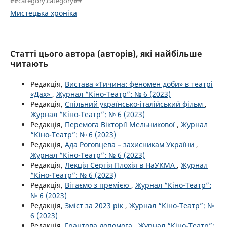
##category.category##
Мистецька хроніка
Статті цього автора (авторів), які найбільше
читають
Редакція,
Вистава «Тичина: феномен доби» в театрі
«Дах»
,
Журнал “Кіно-Театр”: № 6 (2023)
Редакція,
Спільний українсько-італійський фільм
,
Журнал “Кіно-Театр”: № 6 (2023)
Редакція,
Перемога Вікторії Мельникової
,
Журнал
“Кіно-Театр”: № 6 (2023)
Редакція,
Ада Роговцева – захисникам України
,
Журнал “Кіно-Театр”: № 6 (2023)
Редакція,
Лекція Сергія Плохія в НаУКМА
,
Журнал
“Кіно-Театр”: № 6 (2023)
Редакція,
Вітаємо з премією
,
Журнал “Кіно-Театр”:
№ 6 (2023)
Редакція,
Зміст за 2023 рік
,
Журнал “Кіно-Театр”: №
6 (2023)
Редакція,
Грантова допомога
,
Журнал “Кіно-Театр”: