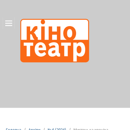
Головна
/
Архіви
/
№ 6 (2024)
/
Мистецька хроніка