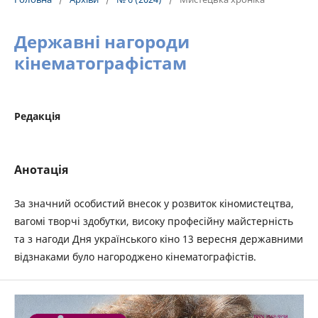
Державні нагороди
кінематографістам
Редакція
Анотація
За значний особистий внесок у розвиток кіномистецтва,
вагомі творчі здобутки, високу професійну майстерність
та з нагоди Дня українського кіно 13 вересня державними
відзнаками було нагороджено кінематографістів.