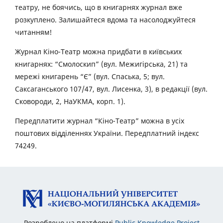
театру, не боячись, що в книгарнях журнал вже
розкуплено. Залишайтеся вдома та насолоджуйтеся
читанням!
Журнал Кіно-Театр можна придбати в київських
книгарнях: “Смолоскип” (вул. Межигірська, 21) та
мережі книгарень “Є” (вул. Спаська, 5; вул.
Саксаганського 107/47, вул. Лисенка, 3), в редакції (вул.
Сковороди, 2, НаУКМА, корп. 1).
Передплатити журнал “Кіно-Театр” можна в усіх
поштових відділеннях України. Передплатний індекс
74249.
Розроблено на платформі
Public Knowledge Project