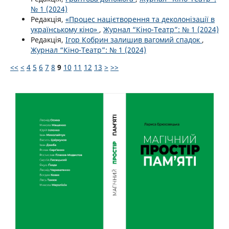
№ 1 (2024)
Редакція,
«Процес націєтворення та деколонізації в
українському кіно»
,
Журнал “Кіно-Театр”: № 1 (2024)
Редакція,
Ігор Кобрин залишив вагомий спадок
,
Журнал “Кіно-Театр”: № 1 (2024)
<<
<
4
5
6
7
8
9
10
11
12
13
>
>>