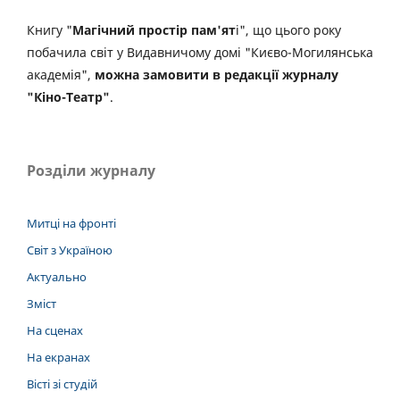
Книгу "
Магічний простір пам'ят
і", що цього року
побачила світ у Видавничому домі "Києво-Могилянська
академія",
можна замовити в редакції журналу
"Кіно-Театр"
.
Розділи журналу
Митці на фронті
Світ з Україною
Актуально
Зміст
На сценах
На екранах
Вісті зі студій