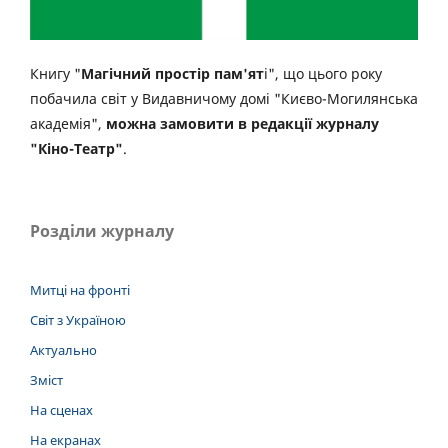
Книгу "
Магічний простір пам'ят
і", що цього року
побачила світ у Видавничому домі "Києво-Могилянська
академія",
можна замовити в редакції журналу
"Кіно-Театр"
.
Розділи журналу
Митці на фронті
Світ з Україною
Актуально
Зміст
На сценах
На екранах