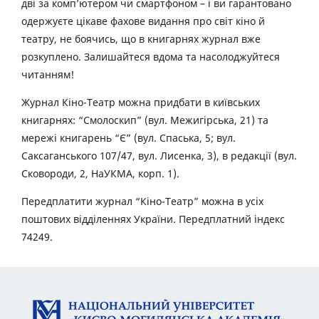
дві за комп’ютером чи смартфоном – і ви гарантовано
одержуєте цікаве фахове видання про світ кіно й
театру, не боячись, що в книгарнях журнал вже
розкуплено. Залишайтеся вдома та насолоджуйтеся
читанням!
Журнал Кіно-Театр можна придбати в київських
книгарнях: “Смолоскип” (вул. Межигірська, 21) та
мережі книгарень “Є” (вул. Спаська, 5; вул.
Саксаганського 107/47, вул. Лисенка, 3), в редакції (вул.
Сковороди, 2, НаУКМА, корп. 1).
Передплатити журнал “Кіно-Театр” можна в усіх
поштових відділеннях України. Передплатний індекс
74249.