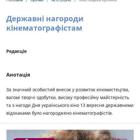
Державні нагороди
кінематографістам
Редакція
Анотація
За значний особистий внесок у розвиток кіномистецтва,
вагомі творчі здобутки, високу професійну майстерність
та з нагоди Дня українського кіно 13 вересня державними
відзнаками було нагороджено кінематографістів.