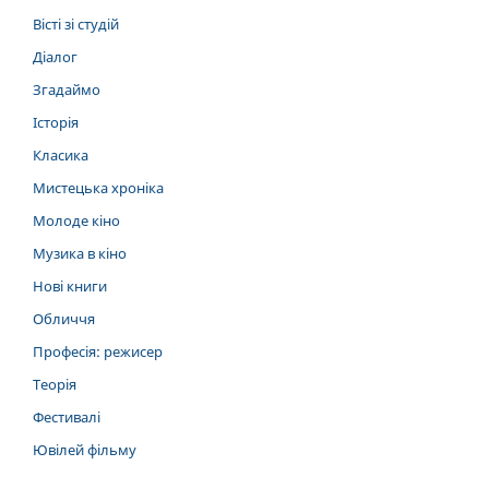
Вісті зі студій
Діалог
Згадаймо
Історія
Класика
Мистецька хроніка
Молоде кіно
Музика в кіно
Нові книги
Обличчя
Професія: режисер
Теорія
Фестивалі
Ювілей фільму