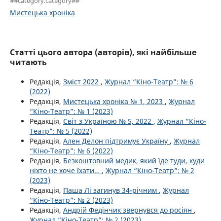
##category.category##
Мистецька хроніка
Статті цього автора (авторів), які найбільше
читають
Редакція,
Зміст 2022
,
Журнал “Кіно-Театр”: № 6
(2022)
Редакція,
Мистецька хроніка № 1, 2023
,
Журнал
“Кіно-Театр”: № 1 (2023)
Редакція,
Світ з Україною № 5, 2022
,
Журнал “Кіно-
Театр”: № 5 (2022)
Редакція,
Ален Делон підтримує Україну
,
Журнал
“Кіно-Театр”: № 6 (2022)
Редакція,
Безкоштовний медик, який їде туди, куди
ніхто не хоче їхати…
,
Журнал “Кіно-Театр”: № 2
(2023)
Редакція,
Паша Лі загинув 34-річним
,
Журнал
“Кіно-Театр”: № 2 (2023)
Редакція,
Андрій Федінчик звернувся до росіян
,
Журнал “Кіно-Театр”: № 2 (2023)