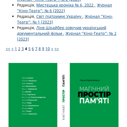
Редакція,
Мистецька хроніка № 6, 2022
,
Журнал
“Кіно-Театр”: № 6 (2022)
Редакція,
Світ підтримує Україну
,
Журнал “Кіно-
Театр”: № 1 (2023)
Редакція,
Лієв Шрайбер озвучив український
документальний фільм
,
Журнал “Кіно-Театр”: № 2
(2023)
<<
<
1
2
3
4
5
6
7
8
9
10
>
>>