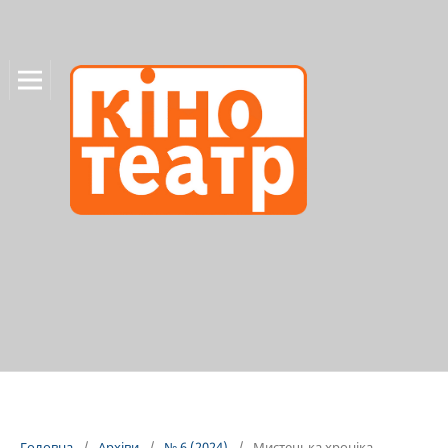
Головна
/
Архіви
/
№ 6 (2024)
/
Мистецька хроніка