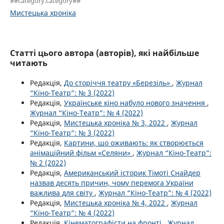
##category.category##
Мистецька хроніка
Статті цього автора (авторів), які найбільше
читають
Редакція,
До сторіччя театру «Березіль»
,
Журнал
“Кіно-Театр”: № 3 (2022)
Редакція,
Українське кіно набуло нового значення
,
Журнал “Кіно-Театр”: № 4 (2022)
Редакція,
Мистецька хроніка № 3, 2022
,
Журнал
“Кіно-Театр”: № 3 (2022)
Редакція,
Картини, що оживають: як створюється
анімаційний фільм «Селяни»
,
Журнал “Кіно-Театр”:
№ 2 (2022)
Редакція,
Американський історик Тімоті Снайдер
назвав десять причин, чому перемога України
важлива для світу
,
Журнал “Кіно-Театр”: № 4 (2022)
Редакція,
Мистецька хроніка № 4, 2022
,
Журнал
“Кіно-Театр”: № 4 (2022)
Редакція,
Кінематографісти на фронті
,
Журнал