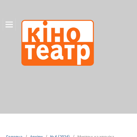
Головна
/
Архіви
/
№ 6 (2024)
/
Мистецька хроніка