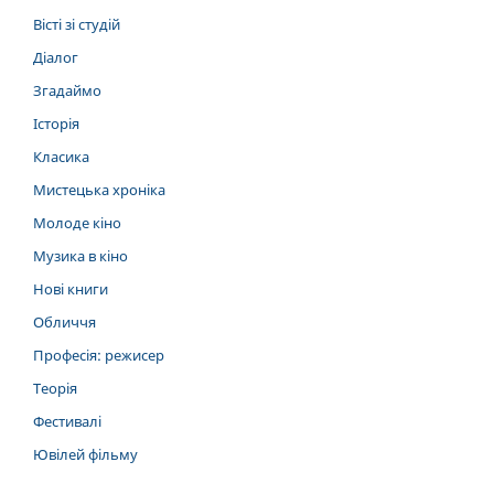
Вісті зі студій
Діалог
Згадаймо
Історія
Класика
Мистецька хроніка
Молоде кіно
Музика в кіно
Нові книги
Обличчя
Професія: режисер
Теорія
Фестивалі
Ювілей фільму