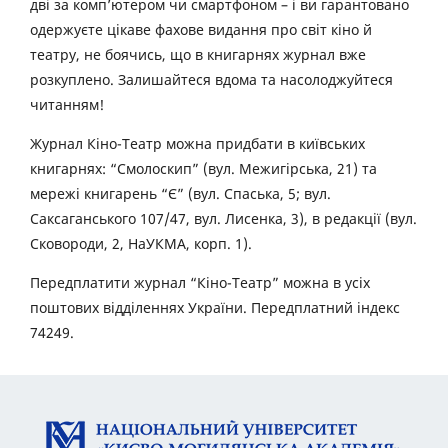
дві за комп’ютером чи смартфоном – і ви гарантовано
одержуєте цікаве фахове видання про світ кіно й
театру, не боячись, що в книгарнях журнал вже
розкуплено. Залишайтеся вдома та насолоджуйтеся
читанням!
Журнал Кіно-Театр можна придбати в київських
книгарнях: “Смолоскип” (вул. Межигірська, 21) та
мережі книгарень “Є” (вул. Спаська, 5; вул.
Саксаганського 107/47, вул. Лисенка, 3), в редакції (вул.
Сковороди, 2, НаУКМА, корп. 1).
Передплатити журнал “Кіно-Театр” можна в усіх
поштових відділеннях України. Передплатний індекс
74249.