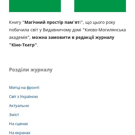
Книгу "
Магічний простір пам'ят
і", що цього року
побачила світ у Видавничому домі "Києво-Могилянська
академія",
можна замовити в редакції журналу
"Кіно-Театр"
.
Розділи журналу
Митці на фронті
Світ з Україною
Актуально
Зміст
На сценах
На екранах