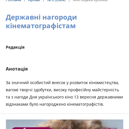
Державні нагороди
кінематографістам
Редакція
Анотація
За значний особистий внесок у розвиток кіномистецтва,
вагомі творчі здобутки, високу професійну майстерність
та з нагоди Дня українського кіно 13 вересня державними
відзнаками було нагороджено кінематографістів.