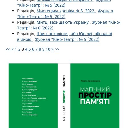
“Кіно-Театр”: № 5 (2022)
Редакція,
Мистецька хроніка № 5, 2022
,
Журнал
“Кіно-Театр”: № 5 (2022)
Редакція,
Митці захищають Україну
,
Журнал “Кіно-
Театр”: № 6 (2022)
Редакція,
Шлях покоління, або Ювілеї, обпалені
війною
,
Журнал “Кіно-Театр”: № 5 (2022)
<<
<
1
2
3
4
5
6
7
8
9
10
>
>>