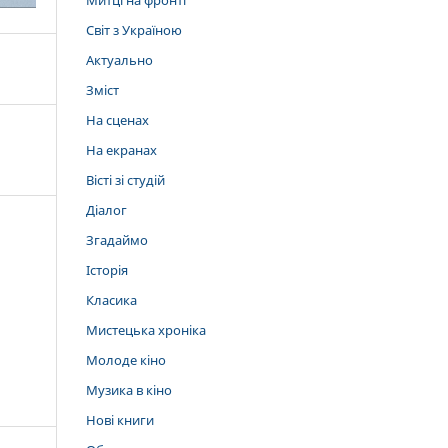
Митці на фронті
Світ з Україною
Актуально
Зміст
На сценах
На екранах
Вісті зі студій
Діалог
Згадаймо
Історія
Класика
Мистецька хроніка
Молоде кіно
Музика в кіно
Нові книги