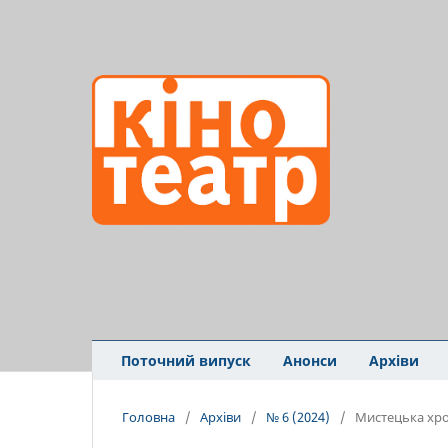
Поточний випуск
Анонси
Архіви
Головна
/
Архіви
/
№ 6 (2024)
/
Мистецька хро