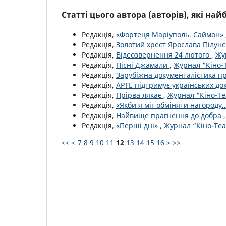
Статті цього автора (авторів), які на
Редакція,
«Фортеця Маріуполь. Саймон»
Редакція,
Золотий хрест Ярослава Пілун
Редакція,
Відеозвернення 24 лютого
,
Жу
Редакція,
Пісні Джамали
,
Журнал “Кіно-Т
Редакція,
Зарубіжна документалістика п
Редакція,
АРТЕ підтримує українських до
Редакція,
Прірва лякає
,
Журнал “Кіно-Те
Редакція,
«Якби я міг обміняти нагороду
Редакція,
Найвище прагнення до добра
Редакція,
«Перші дні»
,
Журнал “Кіно-Теа
<<
<
7
8
9
10
11
12
13
14
15
16
>
>>