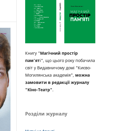
Книгу "
Магічний простір
пам'ят
і", що цього року побачила
світ у Видавничому домі "Києво-
Могилянська академія",
можна
замовити в редакції журналу
"Кіно-Театр"
.
Розділи журналу