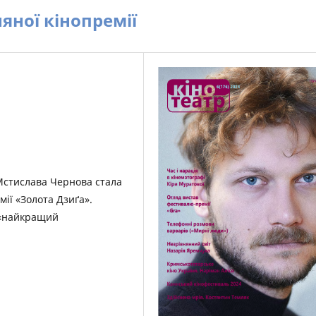
яної кінопремії
 Мстислава Чернова стала
ії «Золота Дзиґа».
 «найкращий