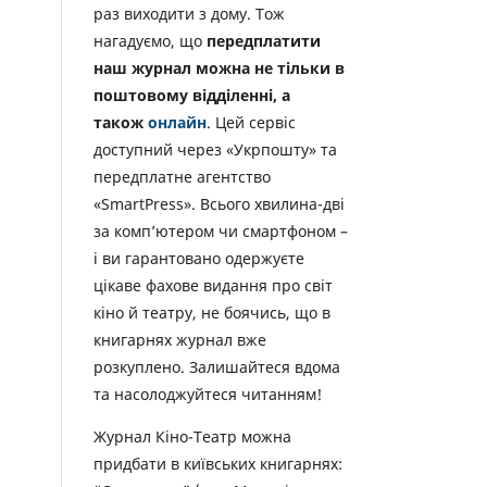
раз виходити з дому. Тож
нагадуємо, що
передплатити
наш журнал можна не тільки в
поштовому відділенні, а
також
онлайн
. Цей сервіс
доступний через «Укрпошту» та
передплатне агентство
«SmartPress». Всього хвилина-дві
за комп’ютером чи смартфоном –
і ви гарантовано одержуєте
цікаве фахове видання про світ
кіно й театру, не боячись, що в
книгарнях журнал вже
розкуплено. Залишайтеся вдома
та насолоджуйтеся читанням!
Журнал Кіно-Театр можна
придбати в київських книгарнях: